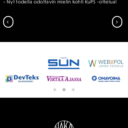
– Nyt todella odottavin mielin kohti KuPS -ottelua!
SIIRRY EDELLISEEN
SII
SPONSORIT