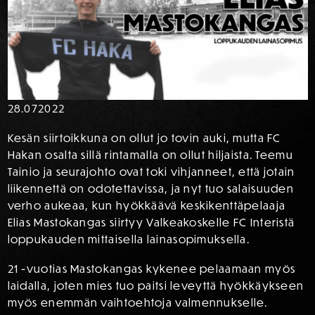
28.07
2022
Kesän siirtoikkuna on ollut jo tovin auki, mutta FC
Hakan osalta sillä rintamalla on ollut hiljaista. Teemu
Tainio ja seurajohto ovat toki vihjanneet, että jotain
liikennettä on odotettavissa, ja nyt tuo salaisuuden
verho aukeaa, kun hyökkäävä keskikenttäpelaaja
Elias Mastokangas siirtyy Valkeakoskelle FC Interistä
loppukauden mittaisella lainasopimuksella.
21 -vuotias Mastokangas kykenee pelaamaan myös
laidalla, joten mies tuo paitsi leveyttä hyökkäykseen
myös enemmän vaihtoehtoja valmennukselle.