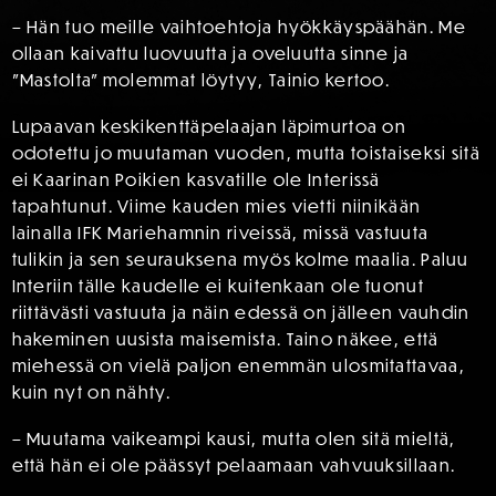
– Hän tuo meille vaihtoehtoja hyökkäyspäähän. Me
ollaan kaivattu luovuutta ja oveluutta sinne ja
”Mastolta” molemmat löytyy, Tainio kertoo.
Lupaavan keskikenttäpelaajan läpimurtoa on
odotettu jo muutaman vuoden, mutta toistaiseksi sitä
ei Kaarinan Poikien kasvatille ole Interissä
tapahtunut. Viime kauden mies vietti niinikään
lainalla IFK Mariehamnin riveissä, missä vastuuta
tulikin ja sen seurauksena myös kolme maalia. Paluu
Interiin tälle kaudelle ei kuitenkaan ole tuonut
riittävästi vastuuta ja näin edessä on jälleen vauhdin
hakeminen uusista maisemista. Taino näkee, että
miehessä on vielä paljon enemmän ulosmitattavaa,
kuin nyt on nähty.
– Muutama vaikeampi kausi, mutta olen sitä mieltä,
että hän ei ole päässyt pelaamaan vahvuuksillaan.