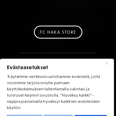
FC HAKA STORE
Evästeasetukset
Käytämme verkkosivustollamme evästeitä, jotta
voisimme tarjota sinulle parhaan
käyttökokemuksen tallentamalla valintasi ja
toistuvat käynnit sivustolla. "Hyväksy kaikki"-
nappia painamalla hyväksyt kaikkien evästeiden
käytön.