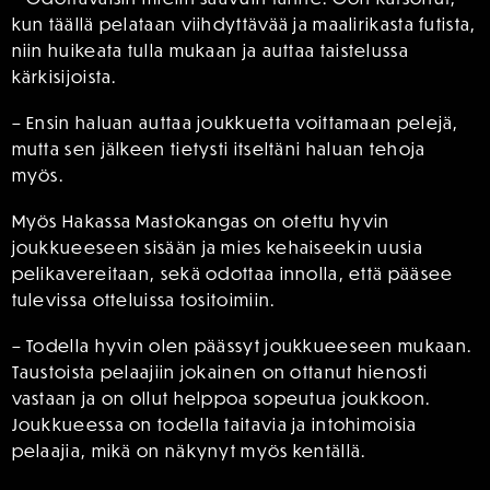
kun täällä pelataan viihdyttävää ja maalirikasta futista,
niin huikeata tulla mukaan ja auttaa taistelussa
kärkisijoista.
– Ensin haluan auttaa joukkuetta voittamaan pelejä,
mutta sen jälkeen tietysti itseltäni haluan tehoja
myös.
Myös Hakassa Mastokangas on otettu hyvin
joukkueeseen sisään ja mies kehaiseekin uusia
pelikavereitaan, sekä odottaa innolla, että pääsee
tulevissa otteluissa tositoimiin.
– Todella hyvin olen päässyt joukkueeseen mukaan.
Taustoista pelaajiin jokainen on ottanut hienosti
vastaan ja on ollut helppoa sopeutua joukkoon.
Joukkueessa on todella taitavia ja intohimoisia
pelaajia, mikä on näkynyt myös kentällä.