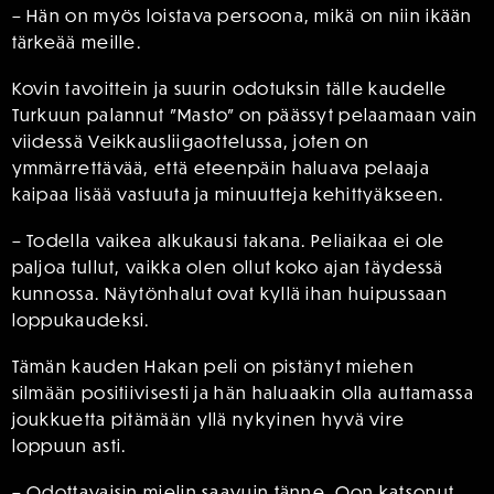
– Hän on myös loistava persoona, mikä on niin ikään
tärkeää meille.
Kovin tavoittein ja suurin odotuksin tälle kaudelle
Turkuun palannut ”Masto” on päässyt pelaamaan vain
viidessä Veikkausliigaottelussa, joten on
ymmärrettävää, että eteenpäin haluava pelaaja
kaipaa lisää vastuuta ja minuutteja kehittyäkseen.
– Todella vaikea alkukausi takana. Peliaikaa ei ole
paljoa tullut, vaikka olen ollut koko ajan täydessä
kunnossa. Näytönhalut ovat kyllä ihan huipussaan
loppukaudeksi.
Tämän kauden Hakan peli on pistänyt miehen
silmään positiivisesti ja hän haluaakin olla auttamassa
joukkuetta pitämään yllä nykyinen hyvä vire
loppuun asti.
– Odottavaisin mielin saavuin tänne. Oon katsonut,