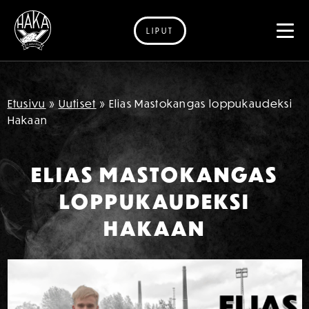
LIPUT
Siirry sisältöön
Etusivu
»
Uutiset
»
Elias Mastokangas loppukaudeksi
Hakaan
ELIAS MASTOKANGAS
LOPPUKAUDEKSI
HAKAAN