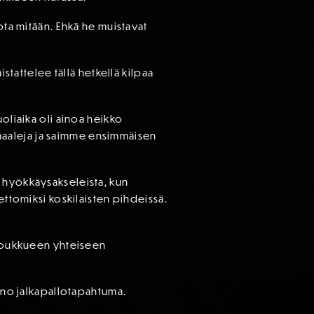
ota mitään. Ehkä he muistavat
stattelee tällä hetkellä kilpaa
oliaika oli ainoa heikko
t maaleja ja saimme ensimmäisen
ä hyökkäysakseleista, kun
ettomiksi koskilaisten pihdeissä.
o joukkueen yhteiseen
ieno jalkapallotapahtuma.