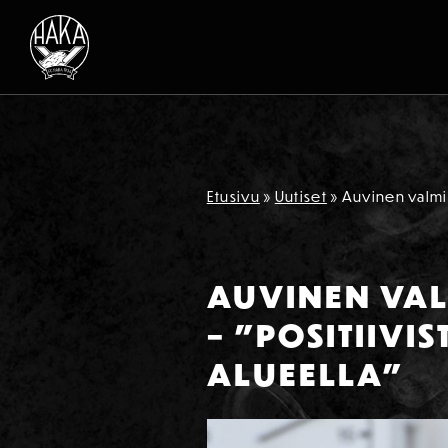
Siirry sisältöön
Etusivu
»
Uutiset
»
Auvinen valmis
AUVINEN VAL
– ”POSITIIVI
ALUEELLA”