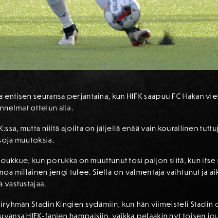
 entisen seuransa perjantaina, kun HIFK saapuu FC Hakan vie
nelmat ottelun alla.
a, mutta niiltä ajoilta on jäljellä enää vain kourallinen tuttuja
soja muutoksia.
 joukkue, kun porukka on muuttunut tosi paljon siitä, kun itse p
oa millainen jengi tulee. Siellä on valmentaja vaihtunut ja aik
a vastustajaa.
niryhmän Stadin Kingien sydämiin, kun hän viimeisteli Stadin 
uvansa HIFK-fanien hampaisiin, vaikka pelaakin nyt toisen j