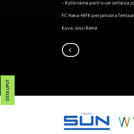
– Kyllä nämä pelit ovat sellaisia
FC Haka-HIFK perjantaina Tehtaan
Kuva: Jussi Rämä
SIIRRY EDELLISEEN
OSTA LIPUT
SPONSORIT