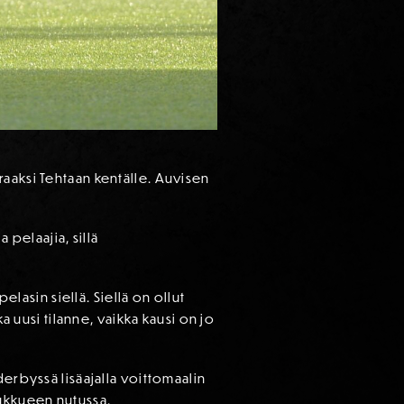
raaksi Tehtaan kentälle. Auvisen
 pelaajia, sillä
elasin siellä. Siellä on ollut
a uusi tilanne, vaikka kausi on jo
derbyssä lisäajalla voittomaalin
oukkueen nutussa.