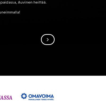
t-paidassa, Auvinen heittää.
auneimmalla!
SIIRRY SEURAAVAAN