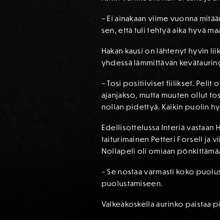
– Ei ainakaan viime vuonna mitää
sen, että tuli tehtyä aika hyvä ma
Hakan kausi on lähtenyt hyvin lii
yhdessä lämmittävän kevätaurin
– Tosi positiiviset fiilikset. P
ajanjakso, mutta muuten ollut tos
nollan pidettyä. Kaikin puolin hyv
Edellisottelussa Interiä vastaa
taiturimainen Petteri Forsell ja 
Nollapeli oli omiaan pönkittäm
– Se nostaa varmasti koko puolus
puolustamiseen.
Valkeakoskella aurinko paistaa p