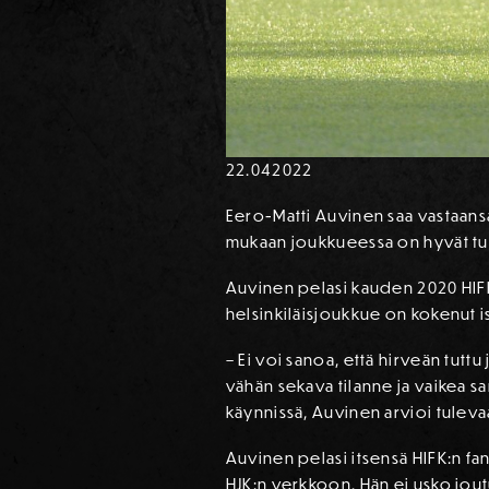
22.04
2022
Eero-Matti Auvinen saa vastaansa
mukaan joukkueessa on hyvät tun
Auvinen pelasi kauden 2020 HIFK:ss
helsinkiläisjoukkue on kokenut i
– Ei voi sanoa, että hirveän tuttu
vähän sekava tilanne ja vaikea san
käynnissä, Auvinen arvioi tuleva
Auvinen pelasi itsensä HIFK:n fa
HJK:n verkkoon. Hän ei usko jout