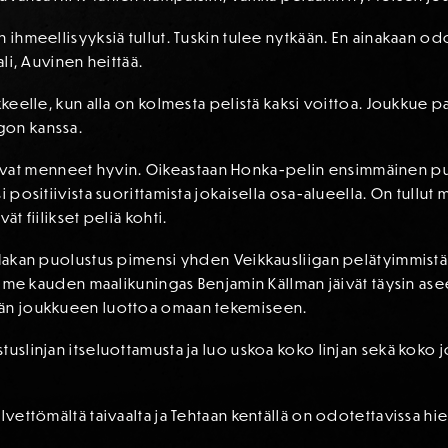
n ihmeellisyyksiä tullut. Tuskin tulee nytkään. En ainakaan od
ali, Auvinen heittää.
kkeelle, kun alla on kolmesta pelistä kaksi voittoa. Joukkue pai
gon kanssa.
elit ovat menneet hyvin. Oikeastaan Honka-pelin ensimmäinen pu
i positiivista suorittamista jokaisella osa-alueella. On tullu
ät fiilikset peliä kohti.
n Hakan puolustus pimensi yhden Veikkausliigan pelätyimmist
viime kauden maalikuningas Benjamin Källman jäivät täysin ase
ään joukkueen luottoa omaan tekemiseen.
tuslinjan itseluottamusta ja luo uskoa koko linjan sekä kok
ilvettömältä taivaalta ja Tehtaan kentällä on odotettavissa h