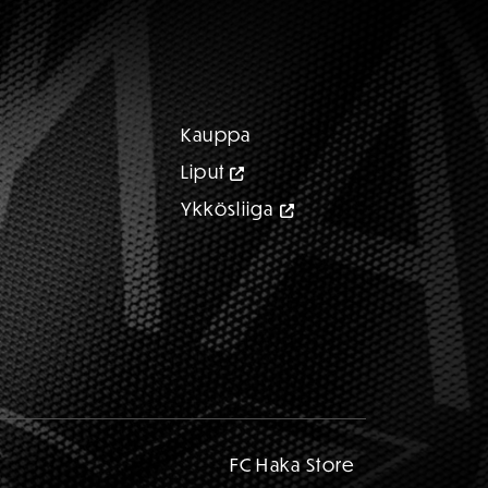
Kauppa
Liput
Ykkösliiga
FC Haka Store