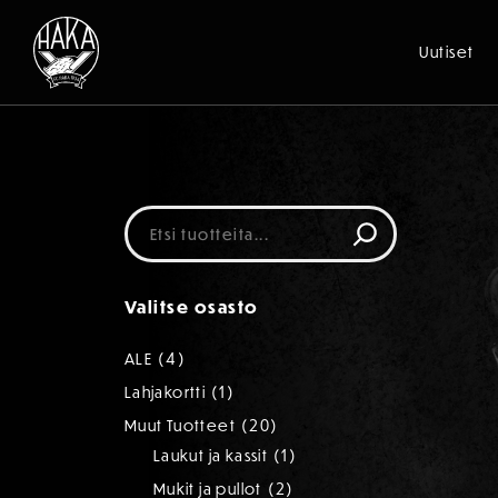
Uutiset
Siirry sisältöön
Etsi
Valitse osasto
4
4
ALE
tuotetta
1
1
Lahjakortti
tuote
20
20
Muut Tuotteet
tuotetta
1
1
Laukut ja kassit
tuote
2
2
Mukit ja pullot