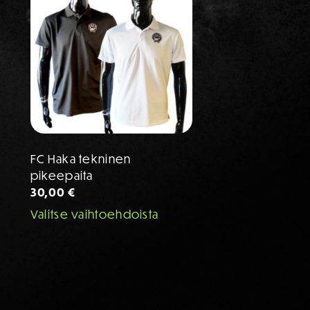
FC Haka tekninen
pikeepaita
30,00
€
Valitse vaihtoehdoista
Tällä
tuotteella
on
useampi
muunnelma.
Voit