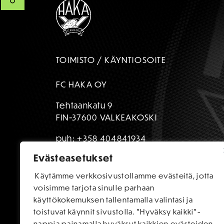
TOIMISTO / KÄYNTIOSOITE
FC HAKA OY
Tehtaankatu 9
FIN-37600 VALKEAKOSKI
puh:
+358 404841934
Evästeasetukset
toimisto@fchaka.fi
Käytämme verkkosivustollamme evästeitä, jotta
voisimme tarjota sinulle parhaan
käyttökokemuksen tallentamalla valintasi ja
toistuvat käynnit sivustolla. "Hyväksy kaikki"-
nappia painamalla hyväksyt kaikkien evästeiden