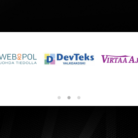
tehdä
valinnat
tuotteen
sivulla.