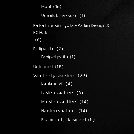
tuotetta
16
16
Muut
tuotetta
1
1
Urheilutarvikkeet
tuote
Paikallista käsityötä - Pallari Design &
FC Haka
6
6
tuotetta
2
2
Pelipaidat
tuotetta
1
1
Fanipelipaita
tuote
18
18
Uutuudet
tuotetta
29
29
Vaatteet ja asusteet
tuotetta
4
4
Kaulahuivit
tuotetta
5
5
Lasten vaatteet
tuotetta
14
14
Miesten vaatteet
tuotetta
14
14
Naisten vaatteet
tuotetta
8
8
Päähineet ja käsineet
tuotetta