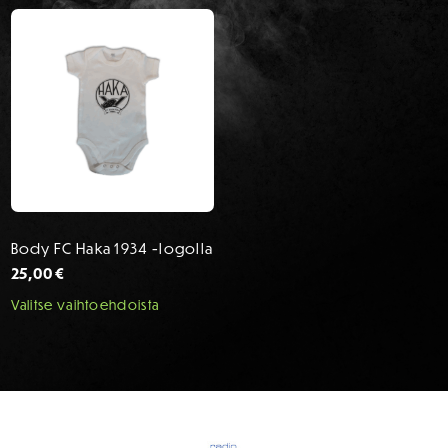
Body FC Haka 1934 -logolla
25,00
€
Tällä
Valitse vaihtoehdoista
tuotteella
on
useampi
muunnelma.
SPONSORIT
Voit
tehdä