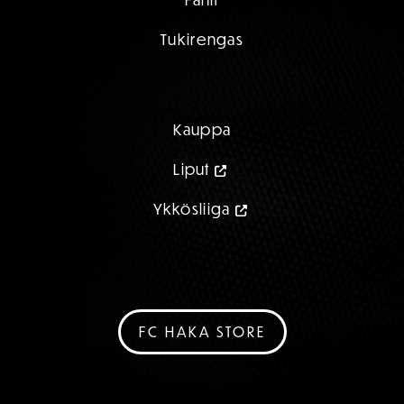
Tukirengas
Kauppa
Liput
Ykkösliiga
FC HAKA STORE