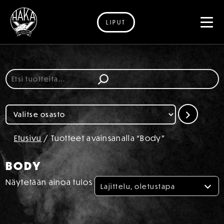
LIPUT
Siirry sisältöön
Etsi
Valitse
osasto
Etusivu
/ Tuotteet avainsanalla “Body”
BODY
Näytetään ainoa tulos