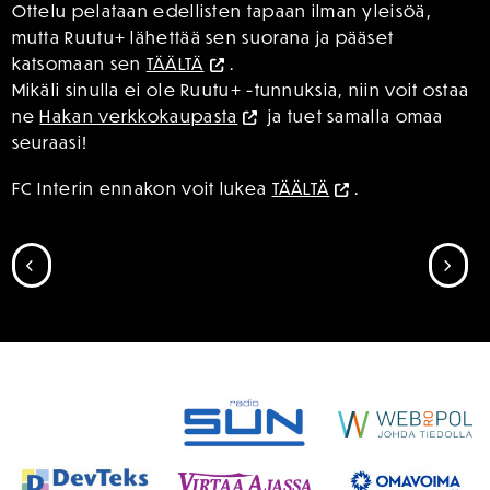
Ottelu pelataan edellisten tapaan ilman yleisöä,
mutta Ruutu+ lähettää sen suorana ja pääset
katsomaan sen
TÄÄLTÄ
.
Mikäli sinulla ei ole Ruutu+ -tunnuksia, niin voit ostaa
ne
Hakan verkkokaupasta
ja tuet samalla omaa
seuraasi!
FC Interin ennakon voit lukea
TÄÄLTÄ
.
SIIRRY EDELLISEEN
SII
SPONSORIT