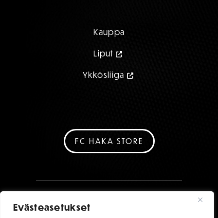
Kauppa
Liput
Ykkösliiga
FC HAKA STORE
Evästeasetukset