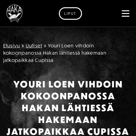
LIPUT
Siirry sisältöön
Etusivu
»
Uutiset
»
Youri Loen vihdoin
kokoonpanossa Hakan lähtiessä hakemaan
jatkopaikkaa Cupissa
YOURI LOEN VIHDOIN
KOKOONPANOSSA
HAKAN LÄHTIESSÄ
HAKEMAAN
JATKOPAIKKAA CUPISSA