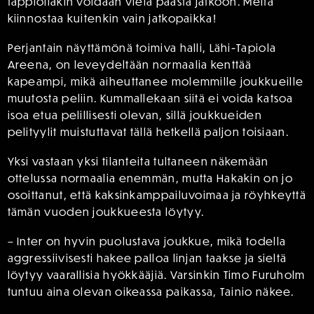
tappiollakin voidaan vielä päästä jatkoon. Meitä
kiinnostaa kuitenkin vain jatkopaikka!
Perjantain näyttämönä toimiva halli, Lähi-Tapiola
Areena, on leveydeltään normaalia kenttää
kapeampi, mikä aiheuttanee molemmille joukkueille
muutosta peliin. Kummallekaan siitä ei voida katsoa
isoa etua pelillisesti olevan, sillä joukkueiden
pelityylit muistuttavat tällä hetkellä paljon toisiaan.
Yksi vastaan yksi tilanteita tultaneen näkemään
ottelussa normaalia enemmän, mutta Hakakin on jo
osoittanut, että kaksinkamppailuvoimaa ja röyhkeyttä
tämän vuoden joukkueesta löytyy.
– Inter on hyvin puolustava joukkue, mikä todella
aggressiivisesti hakee palloa linjan taakse ja sieltä
löytyy vaarallisia hyökkääjiä. Varsinkin Timo Furuholm
tuntuu aina olevan oikeassa paikassa, Tainio näkee.