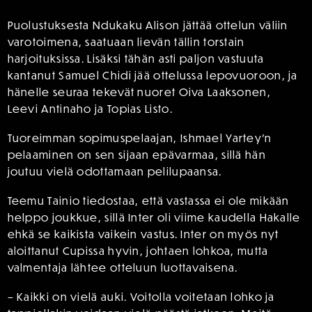
Puolustuksesta Ndukaku Alison jättää ottelun väliin
varotoimena, saatuaan lievän tällin torstain
harjoituksissa. Lisäksi tähän asti paljon vastuuta
kantanut Samuel Chidi jää ottelussa lepovuoroon, ja
hänelle seuraa tekevät nuoret Oiva Laaksonen,
Leevi Antinaho ja Topias Listo.
Tuoreimman sopimuspelaajan, Ishmael Yartey’n
pelaaminen on sen sijaan epävarmaa, sillä hän
joutuu vielä odottamaan pelilupaansa.
Teemu Tainio tiedostaa, että vastassa ei ole mikään
helppo joukkue, sillä Inter oli viime kaudella Hakalle
ehkä se kaikista vaikein vastus. Inter on myös nyt
aloittanut Cupissa hyvin, johtaen lohkoa, mutta
valmentaja lähtee otteluun luottavaisena.
– Kaikki on vielä auki. Voitolla voitetaan lohko ja