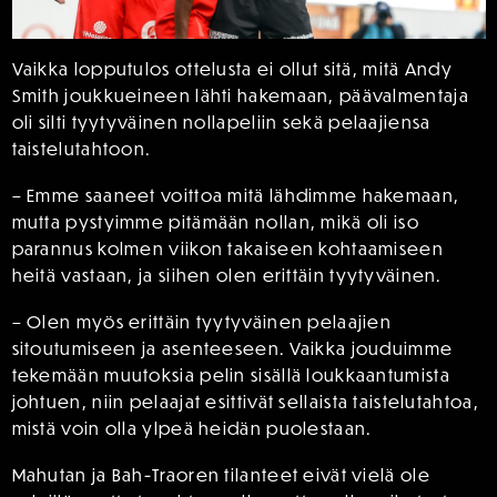
Vaikka lopputulos ottelusta ei ollut sitä, mitä Andy
Smith joukkueineen lähti hakemaan, päävalmentaja
oli silti tyytyväinen nollapeliin sekä pelaajiensa
taistelutahtoon.
– Emme saaneet voittoa mitä lähdimme hakemaan,
mutta pystyimme pitämään nollan, mikä oli iso
parannus kolmen viikon takaiseen kohtaamiseen
heitä vastaan, ja siihen olen erittäin tyytyväinen.
– Olen myös erittäin tyytyväinen pelaajien
sitoutumiseen ja asenteeseen. Vaikka jouduimme
tekemään muutoksia pelin sisällä loukkaantumista
johtuen, niin pelaajat esittivät sellaista taistelutahtoa,
mistä voin olla ylpeä heidän puolestaan.
Mahutan ja Bah-Traoren tilanteet eivät vielä ole