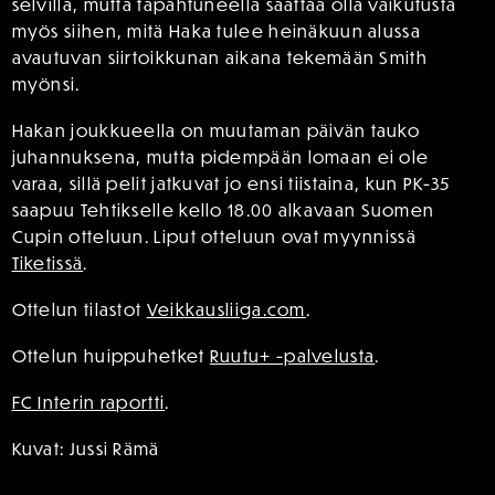
selvillä, mutta tapahtuneella saattaa olla vaikutusta
myös siihen, mitä Haka tulee heinäkuun alussa
avautuvan siirtoikkunan aikana tekemään Smith
myönsi.
Hakan joukkueella on muutaman päivän tauko
juhannuksena, mutta pidempään lomaan ei ole
varaa, sillä pelit jatkuvat jo ensi tiistaina, kun PK-35
saapuu Tehtikselle kello 18.00 alkavaan Suomen
Cupin otteluun. Liput otteluun ovat myynnissä
Tiketissä
.
Ottelun tilastot
Veikkausliiga.com
.
Ottelun huippuhetket
Ruutu+ -palvelusta
.
FC Interin raportti
.
Kuvat: Jussi Rämä