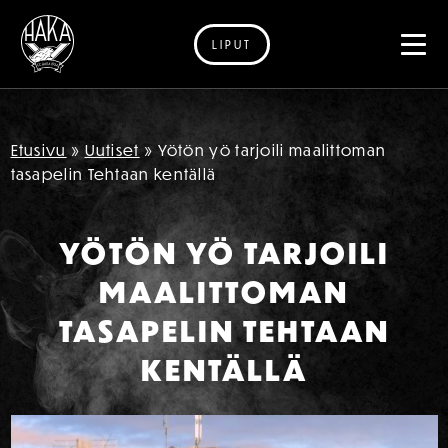
LIPUT
Siirry sisältöön
Etusivu
»
Uutiset
»
Yötön yö tarjoili maalittoman
tasapelin Tehtaan kentällä
YÖTÖN YÖ TARJOILI
MAALITTOMAN
TASAPELIN TEHTAAN
KENTÄLLÄ