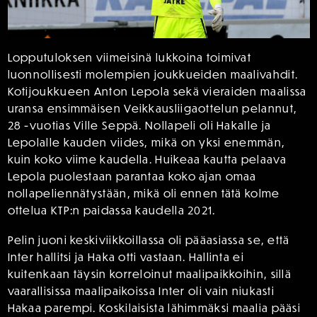
Lopputuloksen viimeisinä lukkoina toimivat
luonnollisesti molempien joukkueiden maalivahdit.
Kotijoukkueen Anton Lepola sekä vieraiden maalissa
uransa ensimmäisen Veikkausliigaottelun pelannut,
28 -vuotias Ville Seppä. Nollapeli oli Hakalle ja
Lepolalle kauden viides, mikä on yksi enemmän,
kuin koko viime kaudella. Huikeaa kautta pelaava
Lepola puolestaan parantaa koko ajan omaa
nollapeliennätystään, mikä oli ennen tätä kolme
ottelua KTP:n paidassa kaudella 2021.
Pelin juoni keskiviikkoillassa oli pääasiassa se, että
Inter hallitsi ja Haka otti vastaan. Hallinta ei
kuitenkaan täysin korreloinut maalipaikkoihin, sillä
vaarallisissa maalipaikoissa Inter oli vain niukasti
Hakaa parempi. Koskilaisista lähimmäksi maalia pääsi