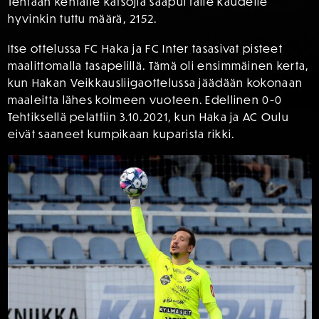
Tehtaan kentälle katsojia saapui tälle kaudelle
hyvinkin tuttu määrä, 2152.
Itse ottelussa FC Haka ja FC Inter tasasivat pisteet
maalittomalla tasapelillä. Tämä oli ensimmäinen kerta,
kun Hakan Veikkausliigaottelussa jäädään kokonaan
maaleitta lähes kolmeen vuoteen. Edellinen 0-0
Tehtiksellä pelattiin 3.10.2021, kun Haka ja AC Oulu
eivät saaneet kumpikaan kuparista rikki.