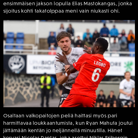
ensimmäisen jakson lopulla Elias Mastokangas, jonka
sijoitus kohti takatolppaa meni vain niukasti ohi.
Osaltaan valkopaitojen peliä haittasi myös pari
harmittavaa loukkaantumista, kun Ryan Mahuta joutui
jättämään kentän jo neljännellä minuutilla. Hänet
korvasi Nicolas Dantas, joka asettui Niklas Fribergin