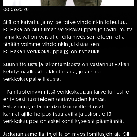
08.06
2020
Sitä on kaivattu ja nyt se toive vihdoinkin toteutuu.
FC Haka on ollut ilman verkkokauppaa jo tovin, mutta
tämä kevät on paiskittu töitä myös sen eteen, että
tänään voimme vihdoinkin julkistaa sen:
FC Hakan verkkokauppa
on nyt auki!
Suunnittelusta ja rakentamisesta on vastannut Hakan
kehityspäällikkö Jukka Jaskara, joka näki
verkkokaupalle tilausta.
– Fanituotemyynnissä verkkokaupan tarve tuli esille
erityisesti tuotteiden saatavuuden kanssa.
Haluamme, että meidän fanituotteet ovat
kannattajille helposti saatavilla ja uskon, että
verkkokauppa on askel kohti kyseistä päämäärää.
Jaskaran samoilla linjoilla on myös tomitusjohtaja Olli