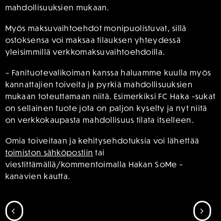
mahdollisuuksien mukaan.
Myös maksuvaihtoehdot monipuolistuvat, sillä
ostoksensa voi maksaa tilauksen yhteydessä
yleisimmillä verkkomaksuvaihtoehdoilla.
– Fanituotevalikoiman kanssa haluamme kuulla myös
kannattajien toiveita ja pyrkiä mahdollisuuksien
mukaan toteuttamaan niitä. Esimerkiksi FC Haka -sukat
on sellainen tuote jota on paljon kyselty ja nyt niitä
on verkkokaupasta mahdollisuus tilata itselleen.
Omia toiveitaan ja kehitysehdotuksia voi lähettää
toimiston sähköpostiin
tai
viestittämällä/kommentoimalla Hakan SoMe -
kanavien kautta.
SIIRRY EDELLISEEN
SII