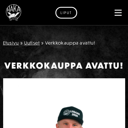
LIPUT
Siirry sisältöön
Etusivu
»
Uutiset
»
Verkkokauppa avattu!
VERKKOKAUPPA AVATTU!