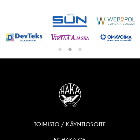
SPONSORIT
TOIMISTO / KÄYNTIOSOITE
FC HAKA OY