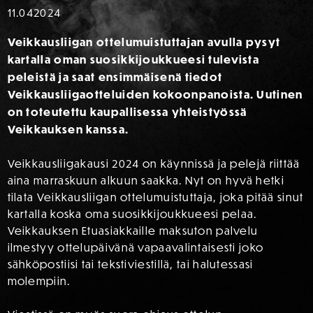
11.04
2024
Veikkausliigan ottelumuistuttajan avulla pysyt
kartalla oman suosikkijoukkueesi tulevista
peleistä ja saat ensimmäisenä tiedot
Veikkausliigaotteluiden kokoonpanoista. Uutinen
on toteutettu kaupallisessa yhteistyössä
Veikkauksen kanssa.
Veikkausliigakausi 2024 on käynnissä ja pelejä riittää
aina marraskuun alkuun saakka. Nyt on hyvä hetki
tilata Veikkausliigan ottelumuistuttaja, joka pitää sinut
kartalla koska oma suosikkijoukkueesi pelaa.
Veikkauksen Etuasiakkaille maksuton palvelu
ilmestyy ottelupäivänä vapaavalintaisesti joko
sähköpostiisi tai tekstiviestillä, tai halutessasi
molempiin.