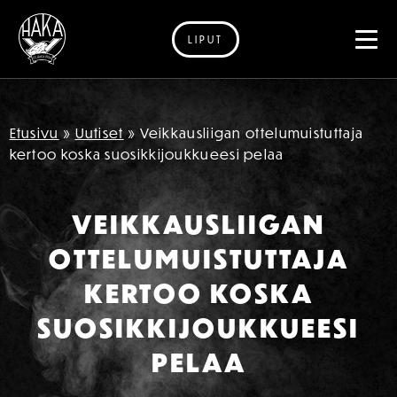
LIPUT
Siirry sisältöön
Etusivu
»
Uutiset
»
Veikkausliigan ottelumuistuttaja
kertoo koska suosikkijoukkueesi pelaa
VEIKKAUSLIIGAN
OTTELUMUISTUTTAJA
KERTOO KOSKA
SUOSIKKIJOUKKUEESI
PELAA