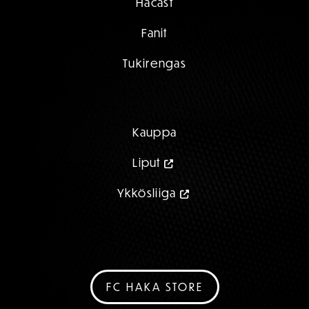
Hacast
Fanit
Tukirengas
Kauppa
Liput
Ykkösliiga
FC HAKA STORE