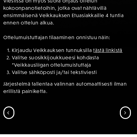
Viestissä on myös suora ohjaus ottelun
kokoonpanotietoihin, jotka ovat nähtävillä
ensimmäisenä Veikkauksen Etuasiakkaille 4 tuntia
ennen ottelun alkua.
Ottelumuistuttajan tilaaminen onnistuu näin:
Kirjaudu Veikkauksen tunnuksilla
tästä linkistä
Valitse suosikkijoukkueesi kohdasta
”Veikkausliigan ottelumuistuttaja
Valitse sähköposti ja/tai tekstiviesti
Järjestelmä tallentaa valinnan automaattisesti ilman
erillistä painiketta.
SIIRRY EDELLISEEN
SII