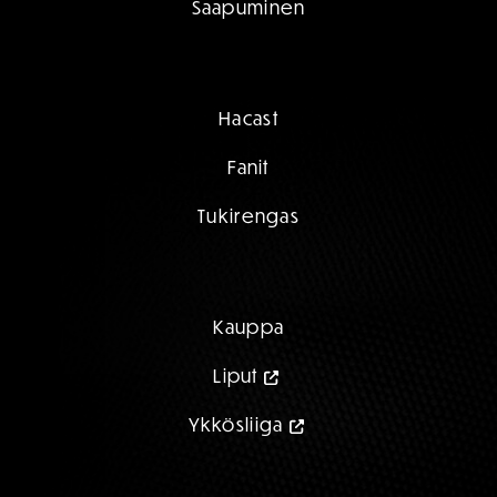
Saapuminen
Hacast
Fanit
Tukirengas
Kauppa
Liput
Ykkösliiga