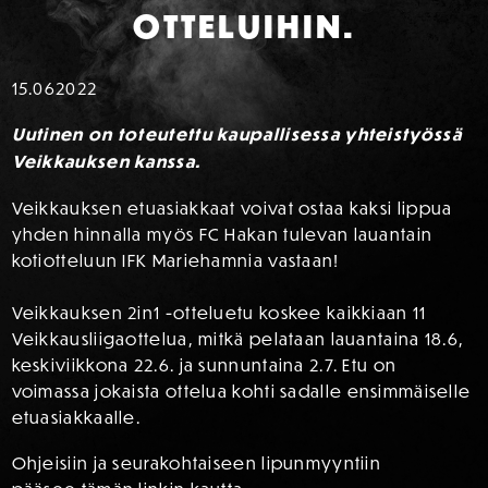
OTTELUIHIN.
15.06
2022
Uutinen on toteutettu kaupallisessa yhteistyössä
Veikkauksen kanssa.
Veikkauksen etuasiakkaat voivat ostaa kaksi lippua
yhden hinnalla myös FC Hakan tulevan lauantain
kotiotteluun IFK Mariehamnia vastaan!
Veikkauksen 2in1 -otteluetu koskee kaikkiaan 11
Veikkausliigaottelua, mitkä pelataan lauantaina 18.6,
keskiviikkona 22.6. ja sunnuntaina 2.7. Etu on
voimassa jokaista ottelua kohti sadalle ensimmäiselle
etuasiakkaalle.
Ohjeisiin ja seurakohtaiseen lipunmyyntiin