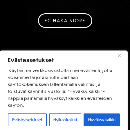
FC HAKA STORE
Evästeasetukset
Käytämme verkkosivustollamme evästeitä, jotta
voisimme tarjota sinulle parhaan
käyttökokemuksen tallentamalla valintasi ja
toistuvat käynnit sivustolla. "Hyväksy kaikki"-
nappia painamalla hyväksyt kaikkien evästeiden
käytön.
Evästeasetukset
Hylkää kaikki
Hyväksy kaikki
OSTA LIPUT