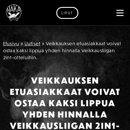
LIPUT
Siirry sisältöön
Etusivu
»
Uutiset
»
Veikkauksen etuasiakkaat voivat
ostaa kaksi lippua yhden hinnalla Veikkausliigan
2in1-otteluihin.
VEIKKAUKSEN
ETUASIAKKAAT VOIVAT
OSTAA KAKSI LIPPUA
YHDEN HINNALLA
VEIKKAUSLIIGAN 2IN1-