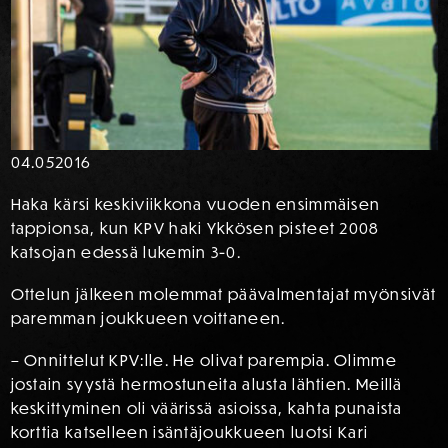
04.05
2016
Haka kärsi keskiviikkona vuoden ensimmäisen
tappionsa, kun KPV haki Ykkösen pisteet 2008
katsojan edessä lukemin 3-0.
Ottelun jälkeen molemmat päävalmentajat myönsivät
paremman joukkueen voittaneen.
– Onnittelut KPV:lle. He olivat parempia. Olimme
jostain syystä hermostuneita alusta lähtien. Meillä
keskittyminen oli väärissä asioissa, kahta punaista
korttia katselleen isäntäjoukkueen luotsi Kari