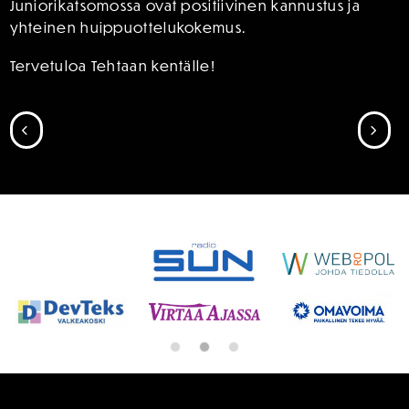
Juniorikatsomossa ovat positiivinen kannustus ja
yhteinen huippuottelukokemus.
Tervetuloa Tehtaan kentälle!
SIIRRY EDELLISEEN
SII
SPONSORIT