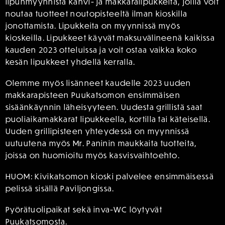
lipunmyynnistä kahvi- ja makkaralipukkeita, joilla voit
noutaa tuotteet noutopisteeltä ilman kioskilla
jonottamista. Lipukkeita on myynnissä myös
kioskeilla. Lipukkeet käyvät maksuvälineenä kaikissa
kauden 2023 otteluissa ja voit ostaa vaikka koko
kesän lipukkeet yhdellä kerralla.
Olemme myös lisänneet kaudelle 2023 uuden
makkarapisteen Puukatsomon ensimmäisen
sisäänkäynnin läheisyyteen. Uudesta grillistä saat
puoliaikamakkarat lipukkeella, kortilla tai käteisellä.
Uuden grillipisteen yhteydessä on myynnissä
uutuutena myös Mr. Paninin maukkaita tuotteita,
joissa on huomioitu myös kasvisvaihtoehto.
HUOM: Kivikatsomon kioski palvelee ensimmäisessä
pelissä sisällä Paviljongissa.
Pyörätuolipaikat sekä inva-WC löytyvät
Puukatsomosta.