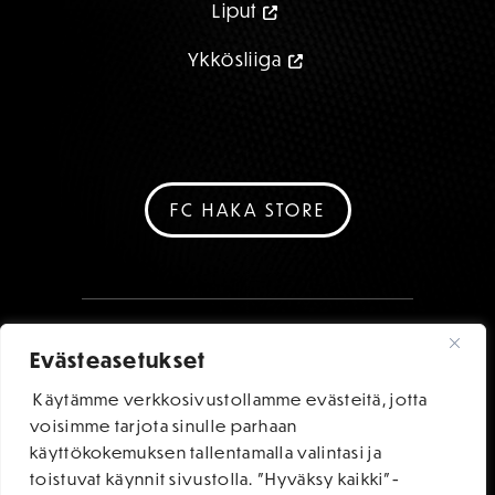
Liput
Ykkösliiga
FC HAKA STORE
Evästeasetukset
Käytämme verkkosivustollamme evästeitä, jotta
voisimme tarjota sinulle parhaan
käyttökokemuksen tallentamalla valintasi ja
toistuvat käynnit sivustolla. "Hyväksy kaikki"-