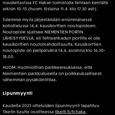
noudettavissa FC Hakan toimistolta Tehtaan kentältä
arkisin 10-15 (huom. tiistaina 11.4. klo 17.30 asti).
Tulemme myös järjestämään ensimmäisessä
kotiottelussa 14.4. kausikorttien noutopisteen.
Noutopiste sijaitsee NIEMENTIEN PORTIN
LÄHEISYYDESSÄ, eli Tehtaankadun portilta ei ole
kausikorttien noutomahdollisuutta. Kausikorttien
noutopiste on pelipäivänä 14.4. avoinna klo 16.30-
18.00.
HUOM: Huomioithan parkkeerauksessa, että
Niementien parkkialueella on poikkeuksellisesti
vähemmän pysäköintitilaa.
Lipunmyynti
Kaudella 2023 otteluiden lipunmyynti tapahtuu
Tiketin kautta osoitteessa
tiketti.fi/fchaka
.