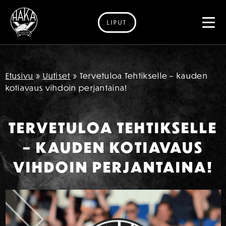
LIPUT
Siirry sisältöön
Etusivu
»
Uutiset
»
Tervetuloa Tehtikselle – kauden
kotiavaus vihdoin perjantaina!
TERVETULOA TEHTIKSELLE
– KAUDEN KOTIAVAUS
VIHDOIN PERJANTAINA!