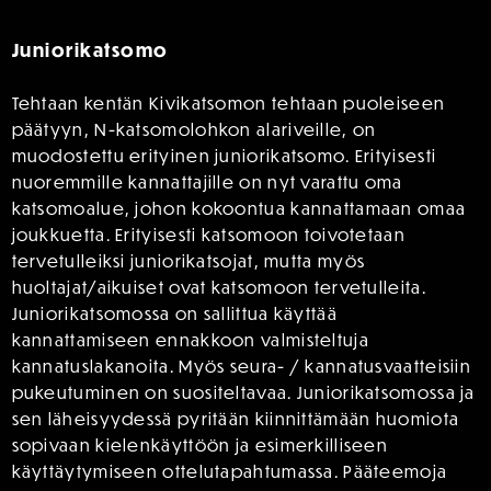
Juniorikatsomo
Tehtaan kentän Kivikatsomon tehtaan puoleiseen
päätyyn, N-katsomolohkon alariveille, on
muodostettu erityinen juniorikatsomo. Erityisesti
nuoremmille kannattajille on nyt varattu oma
katsomoalue, johon kokoontua kannattamaan omaa
joukkuetta. Erityisesti katsomoon toivotetaan
tervetulleiksi juniorikatsojat, mutta myös
huoltajat/aikuiset ovat katsomoon tervetulleita.
Juniorikatsomossa on sallittua käyttää
kannattamiseen ennakkoon valmisteltuja
kannatuslakanoita. Myös seura- / kannatusvaatteisiin
pukeutuminen on suositeltavaa. Juniorikatsomossa ja
sen läheisyydessä pyritään kiinnittämään huomiota
sopivaan kielenkäyttöön ja esimerkilliseen
käyttäytymiseen ottelutapahtumassa. Pääteemoja