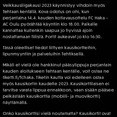
Veikkausliigakausi 2023 käynnistyy vihdoin myös
Tehtaan kentällä. Kova odotus on ohi, kun
perjantaina 14.4. kauden kotiavausottelu FC Haka –
AC Oulu pyörähtää käyntiin klo 18.00. Paikalle
kannattaa kuitenkin saapua jo hyvissä ajoin
nostattamaan fiilistä. Portit aukeavat jo klo 16:30.
Tässä oleelliset tiedot liittyen kausikortteihin,
lipunmyyntiin ja palveluihin Tehtiksellä.
Mikäli et vielä ole hankkinut pääsylippuja perjantain
kauden aloitukseen Tehtaan kentälle, voit ostaa ne
tiketti.fi/fchaka. Tiketin kautta voi edelleen ostaa
myös kausikortin kaudelle 2023. Kausikorttilaisen ei
tarvitse varata lippua ennakkoon, vaan sisään pääsee
pelkästään kausikorttia (mobiili- ja muovikortti)
näyttämällä.
Onko kausikorttisi vielä noutamatta? Kausikortit ovat