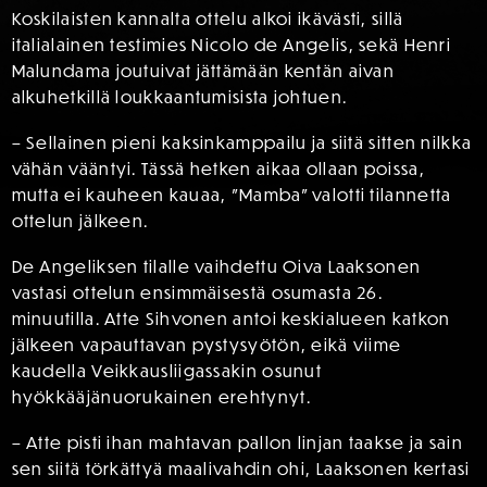
Koskilaisten kannalta ottelu alkoi ikävästi, sillä
italialainen testimies Nicolo de Angelis, sekä Henri
Malundama joutuivat jättämään kentän aivan
alkuhetkillä loukkaantumisista johtuen.
– Sellainen pieni kaksinkamppailu ja siitä sitten nilkka
vähän vääntyi. Tässä hetken aikaa ollaan poissa,
mutta ei kauheen kauaa, ”Mamba” valotti tilannetta
ottelun jälkeen.
De Angeliksen tilalle vaihdettu Oiva Laaksonen
vastasi ottelun ensimmäisestä osumasta 26.
minuutilla. Atte Sihvonen antoi keskialueen katkon
jälkeen vapauttavan pystysyötön, eikä viime
kaudella Veikkausliigassakin osunut
hyökkääjänuorukainen erehtynyt.
– Atte pisti ihan mahtavan pallon linjan taakse ja sain
sen siitä törkättyä maalivahdin ohi, Laaksonen kertasi