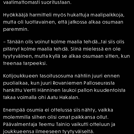
vaatimattomasti suoritustaan.
Hyökkääjä harmitteli myös hukattuja maalipaikkoja,
mutta oli luottavainen, että jatkossa alkaa osumaan
paremmin.
– Tänään olis voinut kolme maalia tehdä…tai siis olis
pitänyt kolme maalia tehdä. Siinä mielessä en ole
tyytyväinen, mutta kyllä se alkaa osumaan sitten, kun
treenaa tarpeeksi.
Kotijoukkueen tasoitusosuma nähtiin juuri ennen
puoliaikaa, kun juuri Rovaniemen Palloseurasta
hankittu Vertti Hänninen laukoi pallon kuudentoista
takaa voimalla ohi Aatu Hakalan.
Enempää osumia ei ottelussa siis nähty, vaikka
molemmilla siihen olisi omat paikkansa ollut.
Päävalmentaja Teemu Tainio vaikutti otteluun ja
joukkueensa ilmeeseen tyytyväiseltä.