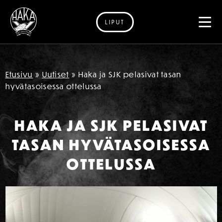
LIPUT
Siirry sisältöön
Etusivu
»
Uutiset
»
Haka ja SJK pelasivat tasan
hyvätasoisessa ottelussa
HAKA JA SJK PELASIVAT
TASAN HYVÄTASOISESSA
OTTELUSSA