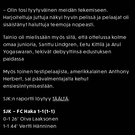
– Olin tosi tyytyväinen meidän tekemiseen.
Harjoiteltuja juttuja näkyi hyvin pelissä ja pelaajat oli
sisäistänyt haluttuja teemoja nopeasti.
Tainio oli mielissään myös siitä, että ottelussa kolme
omaa junioria, Santtu Lindgren, Eetu Kittilä ja Arul
Yogaswaran, tekivät debyyttinsä edustuksen
paidassa
Myös toinen testipelaajista, amerikkalainen Anthony
Herbert, sai päävalmentajalta kehut
ensiesiintymisestään.
SJK:n raportti löytyy
TÄÄLTÄ
.
SJK – FC Haka 1-1(1-1)
0-1 26′ Oiva Laaksonen
1-1 44′ Vertti Hänninen