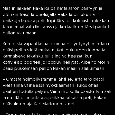
Maalin jälkeen Haka löi painetta Jaron päätyyn ja
etenkin toisella puoliajalla Hakalla oli lukuisia
paikkoja tappaa peli. Topi Järvi oli kolmasti nokikkain
Jaron maalivahdin kanssa ja kertaalleen Järvi paukutti
pallon ylärimaan.
Kun toista vapauttavaa osumaa ei syntynyt, niin Jaro
pääsi peliin vielä mukaan. Kotijoukkueen kannalta
karmaiseva takaisku tuli siinä vaiheessa, kun
kotiyleisö odotteli jo loppuvihellystä. Alberto Morin
pääsi puskemaan pallon Hakan maalin alakulmaan.
– Omasta hölmöilystämme lähti se, että Jaro pääsi
vielä siinä vaiheessa hyökkäämään. Tulos ottaa
päähän todella paljon. Viime hetkellä päästetty maali
ja meillä oli monta avopaikkaa ratkaista peli, Hakan
päävalmentaja Kari Martonen sanoi.
– Tiesimme, että Jaro on suoraviivaisempi joukkue