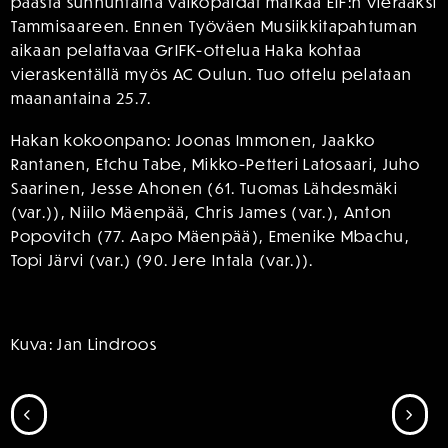
päästä sunnuntaina valkopaidat matkaa EIF:n vieraaksi
Tammisaareen. Ennen Työväen Musiikkitapahtuman
aikaan pelattavaa GrIFK-ottelua Haka kohtaa
vieraskentällä myös AC Oulun. Tuo ottelu pelataan
maanantaina 25.7.
Hakan kokoonpano: Joonas Immonen, Jaakko
Rantanen, Etchu Tabe, Mikko-Petteri Latosaari, Juho
Saarinen, Jesse Ahonen (61. Tuomas Lähdesmäki
(var.)), Niilo Mäenpää, Chris James (var.), Anton
Popovitch (77. Aapo Mäenpää), Emenike Mbachu,
Topi Järvi (var.) (90. Jere Intala (var.)).
Kuva: Jan Lindroos
SIIRRY EDELLISEEN
SII