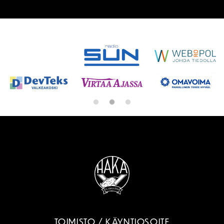
SPONSORIT
TOIMISTO / KÄYNTIOSOITE