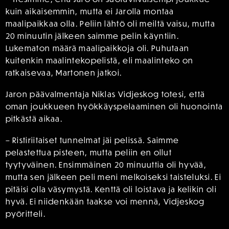
kuin aikaisemmin, mutta ei Jarolla montaa
maalipaikkaa olla. Peliin lähtö oli meiltä vaisu, mutta
20 minuutin jälkeen saimme pelin käyntiin.
Lukematon määrä maalipaikkoja oli. Puhutaan
kuitenkin maalintekopelistä, eli maalinteko on
ratkaisevaa, Martonen jatkoi.
Jaron päävalmentaja Niklas Vidjeskog totesi, että
oman joukkueen hyökkäyspelaaminen oli huonointa
pitkästä aikaa.
– Ristiriitaiset tunnelmat jäi pelissä. Saimme
pelastettua pisteen, mutta peliin en ollut
tyytyväinen. Ensimmäinen 20 minuuttia oli hyvää,
mutta sen jälkeen peli meni melkoiseksi taisteluksi. Ei
pitäisi olla väsymystä. Kenttä oli loistava ja kelikin oli
hyvä. Ei niidenkään taakse voi mennä, Vidjeskog
pyöritteli.