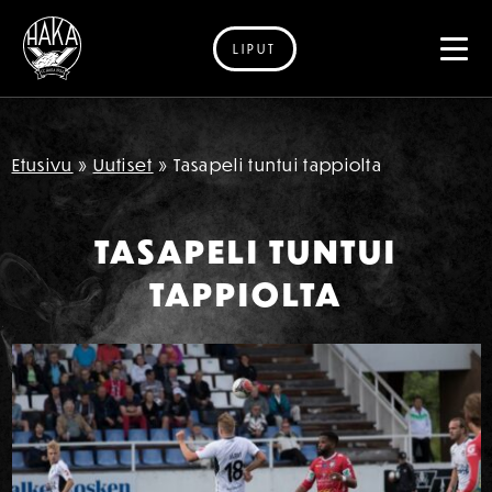
LIPUT
Siirry sisältöön
Etusivu
»
Uutiset
»
Tasapeli tuntui tappiolta
TASAPELI TUNTUI
TAPPIOLTA