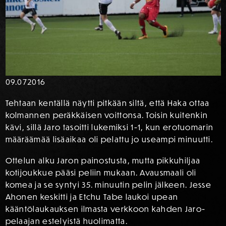
09.07
2016
Tehtaan kentällä näytti pitkään siltä, että Haka ottaa
kolmannen peräkkäisen voittonsa. Toisin kuitenkin
kävi, sillä Jaro tasoitti lukemiksi 1-1, kun erotuomarin
määräämää lisäaikaa oli pelattu jo useampi minuutti.
Ottelun alku Jaron painostusta, mutta pikkuhiljaa
kotijoukkue pääsi peliin mukaan. Avausmaali oli
komea ja se syntyi 35. minuutin pelin jälkeen. Jesse
Ahonen keskitti ja Etchu Tabe laukoi upean
kääntölaukauksen ilmasta verkkoon kahden Jaro-
pelaajan estelyistä huolimatta.