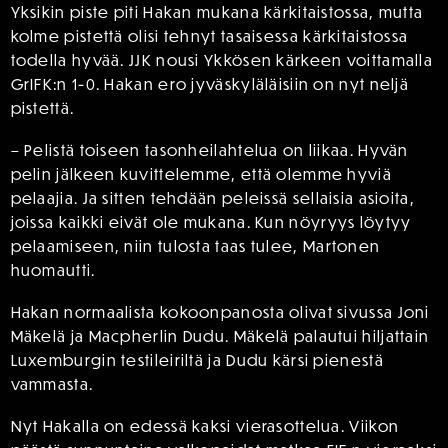
Yksikin piste piti Hakan mukana kärkitaistossa, mutta
kolme pistettä olisi tehnyt tasaisessa kärkitaistossa
todella hyvää. JJK nousi Ykkösen kärkeen voittamalla
GrIFK:n 1-0. Hakan ero jyväskyläläisiin on nyt neljä
pistettä.
– Pelistä toiseen tasonheilahtelua on liikaa. Hyvän
pelin jälkeen kuvittelemme, että olemme hyviä
pelaajia. Ja sitten tehdään peleissä sellaisia asioita,
joissa kaikki eivät ole mukana. Kun nöyryys löytyy
pelaamiseen, niin tulosta taas tulee, Martonen
huomautti.
Hakan normaalista kokoonpanosta olivat sivussa Joni
Mäkelä ja Macpherlin Dudu. Mäkelä palautui hiljattain
Luxemburgin testileiriltä ja Dudu kärsi pienestä
vammasta.
Nyt Hakalla on edessä kaksi vierasottelua. Viikon