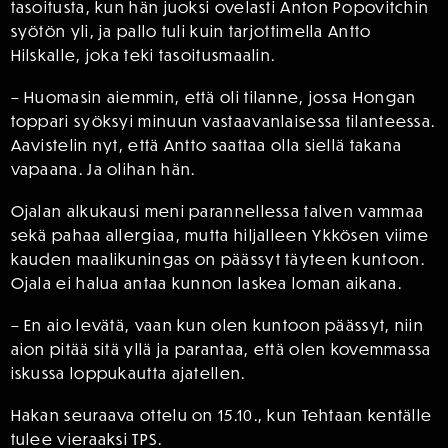
tasoitusta, kun hän juoksi ovelasti Anton Popovitchin
syötön yli, ja pallo tuli kuin tarjottimella Antto
Hilskalle, joka teki tasoitusmaalin.
– Huomasin aiemmin, että oli tilanne, jossa Hongan
toppari syöksyi minuun vastaavanlaisessa tilanteessa.
Aavistelin nyt, että Antto saattaa olla siellä takana
vapaana. Ja olihan hän.
Ojalan alkukausi meni parannellessa talven vammaa
sekä pahaa allergiaa, mutta hiljalleen Ykkösen viime
kauden maalikuningas on päässyt täyteen kuntoon.
Ojala ei halua antaa kunnon laskea loman aikana.
– En aio levätä, vaan kun olen kuntoon päässyt, niin
aion pitää sitä yllä ja parantaa, että olen kovemmassa
iskussa loppukautta ajatellen.
Hakan seuraava ottelu on 15.10., kun Tehtaan kentälle
tulee vieraaksi TPS.