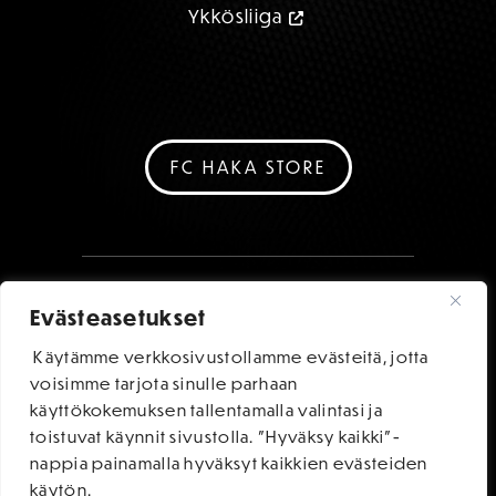
Ykkösliiga
FC HAKA STORE
Evästeasetukset
Käytämme verkkosivustollamme evästeitä, jotta
voisimme tarjota sinulle parhaan
käyttökokemuksen tallentamalla valintasi ja
toistuvat käynnit sivustolla. "Hyväksy kaikki"-
nappia painamalla hyväksyt kaikkien evästeiden
käytön.