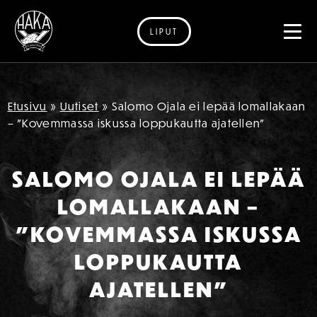
LIPUT
Siirry sisältöön
Etusivu
»
Uutiset
»
Salomo Ojala ei lepää lomallakaan
– ”Kovemmassa iskussa loppukautta ajatellen”
SALOMO OJALA EI LEPÄÄ
LOMALLAKAAN –
”KOVEMMASSA ISKUSSA
LOPPUKAUTTA
AJATELLEN”