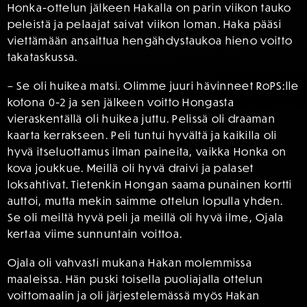
Honka-ottelun jälkeen Hakalla on parin viikon tauko
peleistä ja pelaajat saivat viikon loman. Haka pääsi
viettämään ansaittua hengähdystaukoa hieno voitto
takataskussa.
– Se oli huikea matsi. Olimme juuri hävinneet RoPS:lle
kotona 0-2 ja sen jälkeen voitto Hongasta
vieraskentällä oli huikea juttu. Pelissä oli draaman
kaarta kerrakseen. Peli tuntui hyvältä ja kaikilla oli
hyvä itseluottamus ilman paineita, vaikka Honka on
kova joukkue. Meillä oli hyvä draivi ja palaset
loksahtivat. Tietenkin Hongan saama punainen kortti
auttoi, mutta mekin saimme ottelun lopulla yhden.
Se oli meiltä hyvä peli ja meillä oli hyvä ilme, Ojala
kertaa viime sunnuntain voittoa.
Ojala oli vahvasti mukana Hakan molemmissa
maaleissa. Hän puski toisella puoliajalla ottelun
voittomaalin ja oli järjestelemässä myös Hakan