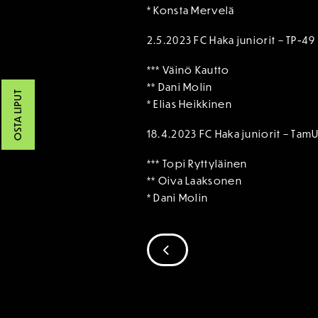
* Konsta Mervelä
2.5.2023 FC Haka juniorit – TP-49
*** Väinö Kautto
** Dani Molin
OSTA LIPUT
* Elias Heikkinen
18.4.2023 FC Haka juniorit – Tam
*** Topi Ryttyläinen
** Oiva Laaksonen
* Dani Molin
SIIRRY EDELLISEEN