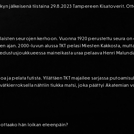
n jälkeisenä tiistaina 29.8.2023 Tampereen Kisatoverit. Ottel
laisten seurojen kerhoon. Vuonna 1920 perustettu seura on 
n ajan. 2000-luvun alussa TKT pelasi Miesten Kakkosta, mutta
edustusjoukkueessa maineikasta uraa pelaava Henri Malundam
lloa ja pelata futista. Yllättäen TKT majailee sarjassa putoamisu
evätkierroksella nähtiin tiukka matsi, joka päättyi Akatemian
, ottaako hän loikan eteenpäin?