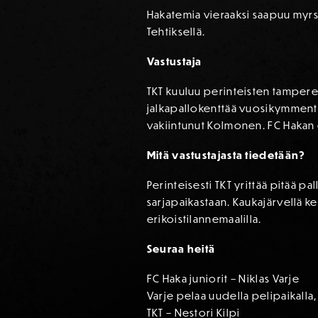
Hakatemia vieraaksi saapuu myrsky
Tehtiksellä.
Vastustaja
TKT kuuluu perinteisten tampere
jalkapallokenttää vuosikymmente
vakiintunut Kolmonen. FC Hakan 
Mitä vastustajasta tiedetään?
Perinteisesti TKT yrittää pitää pa
sarjapaikastaan. Kaukajärvellä k
erikoistilannemaalilla.
Seuraa heitä
FC Haka juniorit – Niklas Varje
Varje pelaa uudella pelipaikalla
TKT – Nestori Kilpi