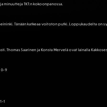
oja minuutteja TKT:n kokoonpanossa.
meininki. Tänään katkeaa voitoton putki. Loppukaudelta on 
asti. Thomas Saarinen ja Konsta Mervelä ovat lainalla Kakkose
S 0-9
 1-1