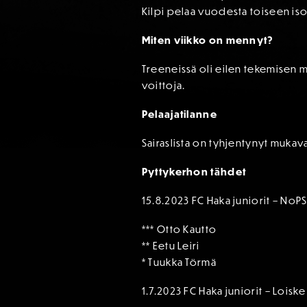
Kilpi pelaa vuodesta toiseen is
Miten viikko on mennyt?
Treeneissä oli eilen tekemisen 
voittoja.
Pelaajatilanne
Sairaslista on tyhjentynyt mukav
Pyttykerhon tähdet
15.8.2023 FC Haka juniorit – NoP
*** Otto Kautto
** Eetu Leiri
* Tuukka Törmä
1.7.2023 FC Haka juniorit – Loiske