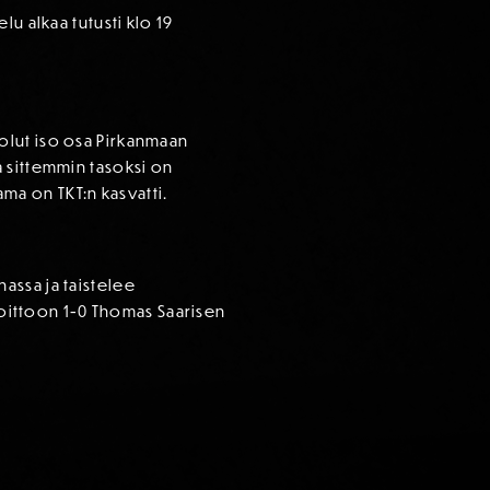
u alkaa tutusti klo 19
olut iso osa Pirkanmaan
 sittemmin tasoksi on
a on TKT:n kasvatti.
hassa ja taistelee
 voittoon 1-0 Thomas Saarisen