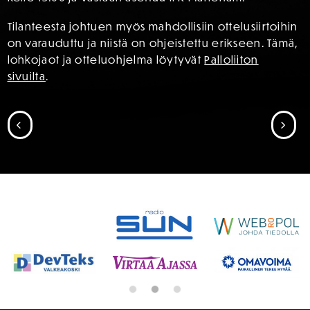
Tilanteesta johtuen myös mahdollisiin ottelusiirtoihin
on varauduttu ja niistä on ohjeistettu erikseen. Tämä,
lohkojaot ja otteluohjelma löytyvät
Palloliiton
sivuilta
.
SIIRRY EDELLISEEN
SII
SPONSORIT