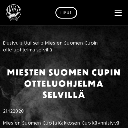
LIPUT
Siirry sisältöön
Etusivu
»
Uutiset
»
Miesten Suomen Cupin
otteluohjelma selvillä
MIESTEN SUOMEN CUPIN
OTTELUOHJELMA
SELVILLÄ
21.12
2020
Miesten Suomen Cup ja Kakkosen Cup käynnistyvät