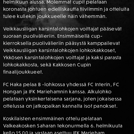
helmikuun alussa. Molemmat cupit pelataan
koronasta johtuen edelliskautta tiiviimmin ja otteluita
tulee kullekin joukkueelle näin vähemmän.
Veikkausliigan karsintalohkojen voittajat pääsevät
suoraan puolivälieriin. Ensimmäisellä cup-
kierroksella puolivälieriin pääsystä kamppailevat
Veikkausliigan karsintalohkojen lohkokakkoset,
Ykkösen karsintalohkojen voittajat ja kaksi parasta
lohkokakkosta, sekä Kakkosen Cupin
finaalijoukkueet.
FC Haka pelaa B -lohkossa yhdessä FC Interin, FC
Hongan ja IFK Mariehamnin kanssa. Alkulohko
pelataan yksinkertaisena sarjana, joten jokaisessa
ottelussa on jatkopaikan kannalta isot panokset.
Koskilaisten ensimmäinen ottelu pelataan
Valkeakosken Saharan tekonurmella 6. helmikuuta
kello 15.00 ja vastaan asettuu IFK Marieham.