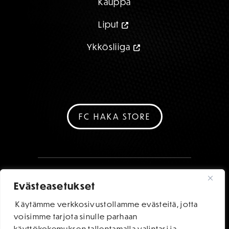
Kauppa
Liput
Ykkösliiga
FC HAKA STORE
Evästeasetukset
Käytämme verkkosivustollamme evästeitä, jotta
voisimme tarjota sinulle parhaan
käyttökokemuksen tallentamalla valintasi ja