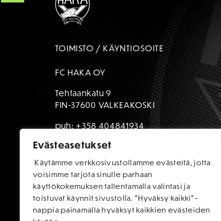
TOIMISTO / KÄYNTIOSOITE
FC HAKA OY
Tehtaankatu 9
FIN-37600 VALKEAKOSKI
puh:
+358 404841934
Evästeasetukset
toimisto@fchaka.fi
Käytämme verkkosivustollamme evästeitä, jotta
voisimme tarjota sinulle parhaan
käyttökokemuksen tallentamalla valintasi ja
toistuvat käynnit sivustolla. "Hyväksy kaikki"-
nappia painamalla hyväksyt kaikkien evästeiden