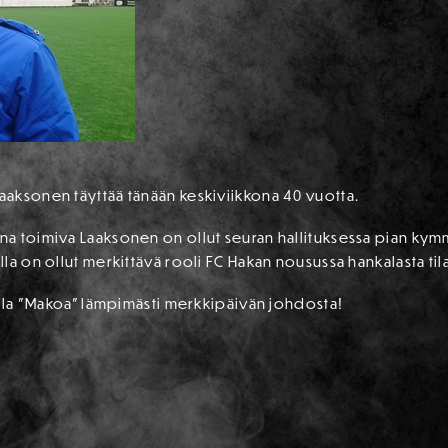
aksonen täyttää tänään keskiviikkona 40 vuotta.
a toimiva Laaksonen on ollut seuran hallituksessa pian ky
la on ollut merkittävä rooli FC Hakan nousussa hankalasta til
ella ”Makoa” lämpimästi merkkipäivän johdosta!