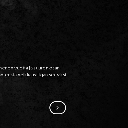
mmenen vuotta ja suuren osan
anteesta Veikkausliigan seuraksi.
SIIRRY SEURAAVAAN