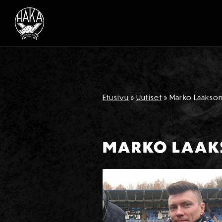
Siirry sisältöön
Etusivu
»
Uutiset
»
Marko Laakson
MARKO LAAK