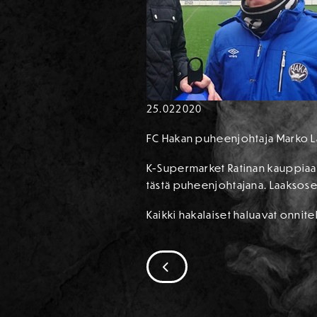
25.02
2020
FC Hakan puheenjohtaja Marko La
K-Supermarket Ratinan kauppiaan
tästä puheenjohtajana. Laaksosel
Kaikki hakalaiset haluavat onnit
SIIRRY EDELLISEEN