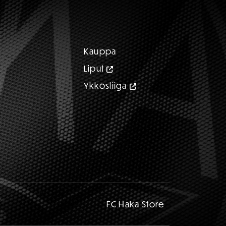
Kauppa
Liput
Ykkösliiga
FC Haka Store