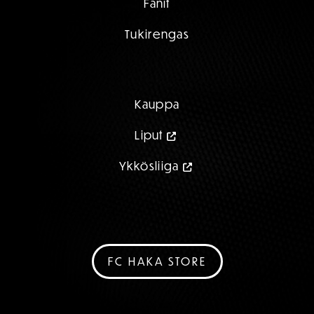
Fanit
Tukirengas
Kauppa
Liput
Ykkösliiga
FC HAKA STORE