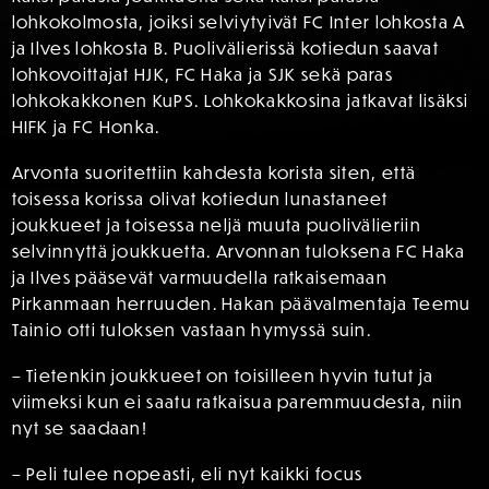
lohkokolmosta, joiksi selviytyivät FC Inter lohkosta A
ja Ilves lohkosta B. Puolivälierissä kotiedun saavat
lohkovoittajat HJK, FC Haka ja SJK sekä paras
lohkokakkonen KuPS. Lohkokakkosina jatkavat lisäksi
HIFK ja FC Honka.
Arvonta suoritettiin kahdesta korista siten, että
toisessa korissa olivat kotiedun lunastaneet
joukkueet ja toisessa neljä muuta puolivälieriin
selvinnyttä joukkuetta. Arvonnan tuloksena FC Haka
ja Ilves pääsevät varmuudella ratkaisemaan
Pirkanmaan herruuden. Hakan päävalmentaja Teemu
Tainio otti tuloksen vastaan hymyssä suin.
– Tietenkin joukkueet on toisilleen hyvin tutut ja
viimeksi kun ei saatu ratkaisua paremmuudesta, niin
nyt se saadaan!
– Peli tulee nopeasti, eli nyt kaikki focus