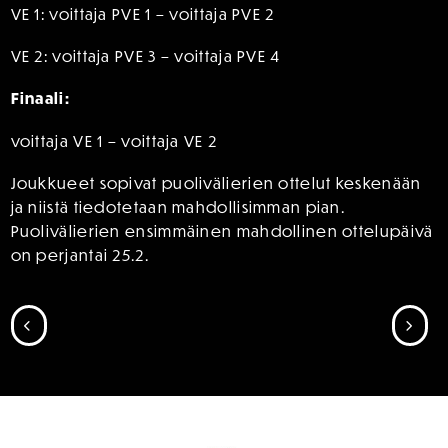
VE 1: voittaja PVE 1 – voittaja PVE 2
VE 2: voittaja PVE 3 – voittaja PVE 4
Finaali:
voittaja VE 1 – voittaja VE 2
Joukkueet sopivat puolivälierien ottelut keskenään
ja niistä tiedotetaan mahdollisimman pian.
Puolivälierien ensimmäinen mahdollinen ottelupäivä
on perjantai 25.2.
SIIRRY EDELLISEEN
SII
SPONSORIT