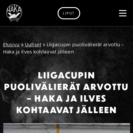
LIPUT
Siirry sisältöön
Etusivu
»
Uutiset
»
Liigacupin puolivälierät arvottu –
Haka ja Ilves kohtaavat jälleen
LIIGACUPIN
PUOLIVÄLIERÄT ARVOTTU
– HAKA JA ILVES
KOHTAAVAT JÄLLEEN