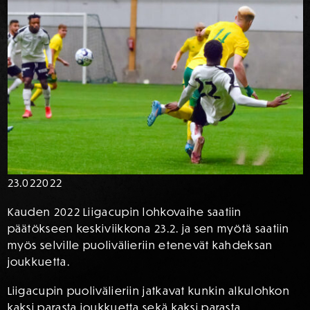
23.02
2022
Kauden 2022 Liigacupin lohkovaihe saatiin
päätökseen keskiviikkona 23.2. ja sen myötä saatiin
myös selville puolivälieriin etenevät kahdeksan
joukkuetta.
Liigacupin puolivälieriin jatkavat kunkin alkulohkon
kaksi parasta joukkuetta sekä kaksi parasta