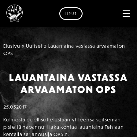
LIPUT
Siirry sisältöön
Etusivu
»
Uutiset
»
Lauantaina vastassa arvaamaton
OPS
LAUANTAINA VASTASSA
ARVAAMATON OPS
25.05
2017
Kolmesta edellisottelustaan yhteensä seitsemän
pistettä napannut Haka kohtaa lauantaina Tehtaan
kentällä sarjanousija OPS:n.