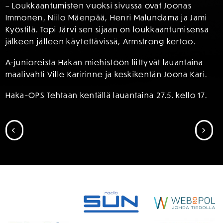
– Loukkaantumisten vuoksi sivussa ovat Joonas
Immonen, Niilo Mäenpää, Henri Malundama ja Jami
Kyöstilä. Topi Järvi sen sijaan on loukkaantumisensa
jälkeen jälleen käytettävissä, Armstrong kertoo.
A-junioreista Hakan miehistöön liittyvät lauantaina
maalivahti Ville Karirinne ja keskikentän Joona Kari.
Haka-OPS Tehtaan kentällä lauantaina 27.5. kello 17.
SIIRRY EDELLISEEN
SII
SPONSORIT