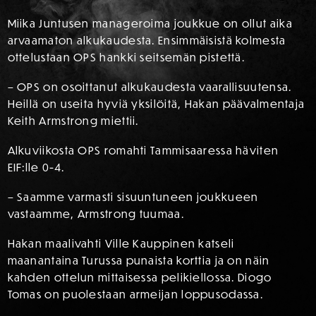
Miika Juntusen manageroima joukkue on ollut aika
arvaamaton alkukaudesta. Ensimmäisistä kolmesta
ottelustaan OPS hankki seitsemän pistettä.
– OPS on osoittanut alkukaudesta vaarallisuutensa.
Heillä on useita hyviä yksilöitä, Hakan päävalmentaja
Keith Armstrong miettii.
Alkuviikosta OPS romahti Tammisaaressa häviten
EIF:lle 0-4.
– Saamme varmasti sisuuntuneen joukkueen
vastaamme, Armstrong tuumaa.
Hakan maalivahti Ville Kauppinen katseli
maanantaina Turussa punaista korttia ja on näin
kahden ottelun mittaisessa pelikiellossa. Diogo
Tomas on puolestaan armeijan loppusodassa.