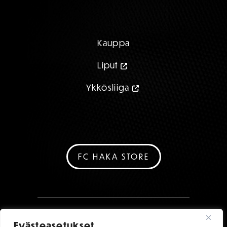
Kauppa
Liput
Ykkösliiga
FC HAKA STORE
Evästeasetukset