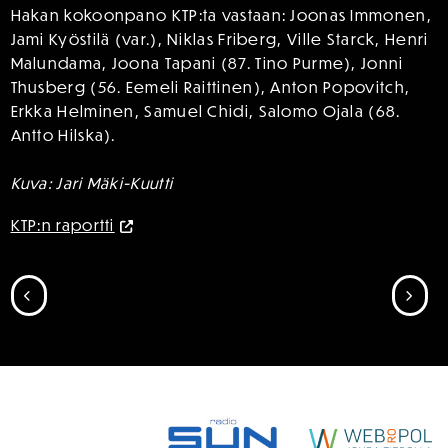
Hakan kokoonpano KTP:ta vastaan: Joonas Immonen,
Jami Kyöstilä (var.), Niklas Friberg, Ville Starck, Henri
Malundama, Joona Tapani (87. Tino Purme), Jonni
Thusberg (56. Eemeli Raittinen), Anton Popovitch,
Erkka Helminen, Samuel Chidi, Salomo Ojala (68.
Antto Hilska).
Kuva: Jari Mäki-Kuutti
KTP:n raportti
SIIRRY EDELLISEEN
SII
SPONSORIT