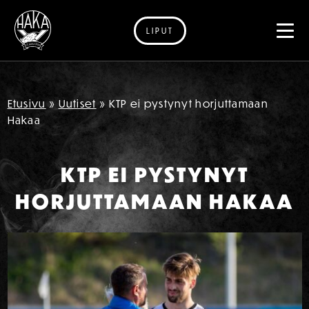
LIPUT
Siirry sisältöön
Etusivu
»
Uutiset
»
KTP ei pystynyt horjuttamaan
Hakaa
KTP EI PYSTYNYT
HORJUTTAMAAN HAKAA