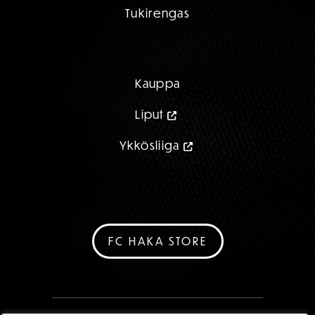
Tukirengas
Kauppa
Liput
Ykkösliiga
FC HAKA STORE