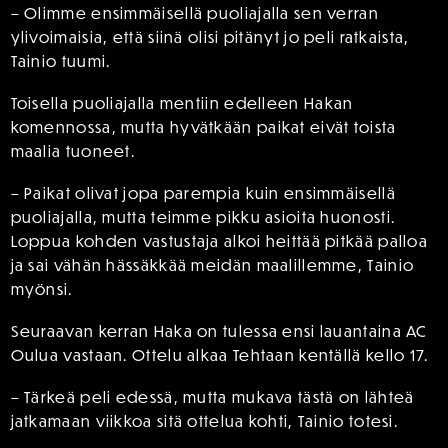
– Olimme ensimmäisellä puoliajalla sen verran
ylivoimaisia, että siinä olisi pitänyt jo peli ratkaista,
Tainio tuumi.
Toisella puoliajalla mentiin edelleen Hakan
komennossa, mutta hyvätkään paikat eivät toista
maalia tuoneet.
– Paikat olivat jopa parempia kuin ensimmäisellä
puoliajalla, mutta teimme pikku asioita huonosti.
Loppua kohden vastustaja alkoi heittää pitkää palloa
ja sai vähän hässäkkää meidän maalillemme, Tainio
myönsi.
Seuraavan kerran Haka on tulessa ensi lauantaina AC
Oulua vastaan. Ottelu alkaa Tehtaan kentällä kello 17.
– Tärkeä peli edessä, mutta mukava tästä on lähteä
jatkamaan viikkoa sitä ottelua kohti, Tainio totesi.