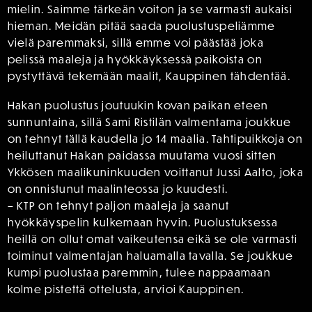
mielin. Saimme tärkeän voiton ja se varmasti aukaisi
hieman. Meidän pitää saada puolustuspeliämme
vielä paremmaksi, sillä emme voi päästää joka
pelissä maaleja ja hyökkäyksessä paikoista on
pystyttävä tekemään maalit, Kauppinen tähdentää.
Hakan puolustus joutuukin kovan paikan eteen
sunnuntaina, sillä Sami Ristilän valmentama joukkue
on tehnyt tällä kaudella jo 14 maalia. Tahtipuikkoja on
heiluttanut Hakan paidassa muutama vuosi sitten
Ykkösen maalikuninkuuden voittanut Jussi Aalto, joka
on onnistunut maalinteossa jo kuudesti.
– KTP on tehnyt paljon maaleja ja saanut
hyökkäyspelin kulkemaan hyvin. Puolustuksessa
heillä on ollut omat vaikeutensa eikä se ole varmasti
toiminut valmentajan haluamalla tavalla. Se joukkue
kumpi puolustaa paremmin, tulee nappaamaan
kolme pistettä ottelusta, arvioi Kauppinen.