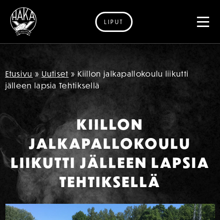
LIPUT
Siirry sisältöön
Etusivu
»
Uutiset
»
Kiillon jalkapallokoulu liikutti
jälleen lapsia Tehtiksellä
KIILLON
JALKAPALLOKOULU
LIIKUTTI JÄLLEEN LAPSIA
TEHTIKSELLÄ