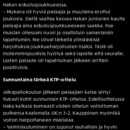
Hakan edustusjoukkueessa.
– Mukana oli hyviä pelaajia ja muutama erottui
joukosta. Sieltä saattaa kasvaa Hakan juniorien kautta
pelaajia aina edustusjoukkueeseen saakka. Itse
muistan ollessani nuori ja osallistuin samanlaisiin
tapahtumiin. Ne olivat tärkeitä ylimääräisiä
harjoituksia joukkueharjoitusten lisäksi. Tästä oli
molemminpuolista hyötyä sekä lapsille että seuralle.
Lasten palaute oli tapahtuman jälkeen erittäin
positiivista.
Sunnuntaina tärkeä KTP-ottelu
Jalkapallokoulun jälkeen pelaajien katse siirtyi
tiukasti kohti sunnuntain KTP-ottelua. Edellisottelussa
Haka katkaisi komeasti viiden ottelun voitottoman
putkensa kaatamalla JJK:n 3-2. Kauppinen myöntää
voiton helpottaneen mielialaa.
– Valmistautuminen on sujunut rauhallisin ja hyvin