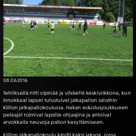
08.06
2016
Tehtiksellä riitti vipinää ja vilskettä keskiviikkona, kun
innokkaat lapset tutustuivat jalkapallon saloihin
Kiillon jalkapallokoulussa. Hakan edustusjoukkueen
pelaajat toimivat lapsille ohjaajina ja antoivat
arvokkaita neuvoja pallon kesyttämiseen.
Kiillon jalkapallokoulu käsitti kaksi jaksoa, jossa