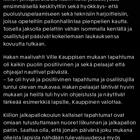
ensimmäisellä keskityttiin sekä hyökkäys- että
puolustuspelaamiseen sekä teknisiin harjoitteisiin,
joissa opeteltiin pallonhallintaa pienpelien kautta.
Toisella jaksolla pelattiin vähän isommalla kentällä ja
osallistujat pääsivät kokeilemaan laukauksensa
kovuutta tutkaan.
Hakan maalivahti Ville Kauppisen mukaan tapahtuma
oli kaikin puolin positiivinen ja sekä pelaajat että
ohjaajat nauttivat päivästä.
– Se oli hyvä ja positiivinen tapahtuma ja osallistujilla
tuntui olevan mukavaa. Hakan pelaajat lähtivät hyvin
mukaan ja heiltä tuli hyvin ohjeistusta ja näyttivät
tärkeää esimerkkiä lapsille, Kauppinen valottaa.
Kiillon jalkapallokoulun kaltaiset tapahtumat ovat
omiaan tutustuttamaan nuoret liikunnan ja jalkapallon
pariin. Saattaa olla, että jonain päivänä joku mukana
olleista lapsista nähdään tulevaisuudessa myös