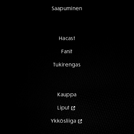
Saapuminen
Hacast
Fanit
Tukirengas
Kauppa
Liput
Ykkösliiga