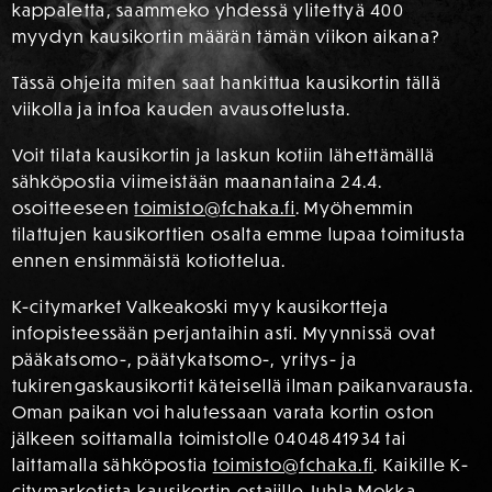
kappaletta, saammeko yhdessä ylitettyä 400
myydyn kausikortin määrän tämän viikon aikana?
Tässä ohjeita miten saat hankittua kausikortin tällä
viikolla ja infoa kauden avausottelusta.
Voit tilata kausikortin ja laskun kotiin lähettämällä
sähköpostia viimeistään maanantaina 24.4.
osoitteeseen
toimisto@fchaka.fi
. Myöhemmin
tilattujen kausikorttien osalta emme lupaa toimitusta
ennen ensimmäistä kotiottelua.
K-citymarket Valkeakoski myy kausikortteja
infopisteessään perjantaihin asti. Myynnissä ovat
pääkatsomo-, päätykatsomo-, yritys- ja
tukirengaskausikortit käteisellä ilman paikanvarausta.
Oman paikan voi halutessaan varata kortin oston
jälkeen soittamalla toimistolle 0404841934 tai
laittamalla sähköpostia
toimisto@fchaka.fi
. Kaikille K-
citymarketista kausikortin ostajille Juhla Mokka –