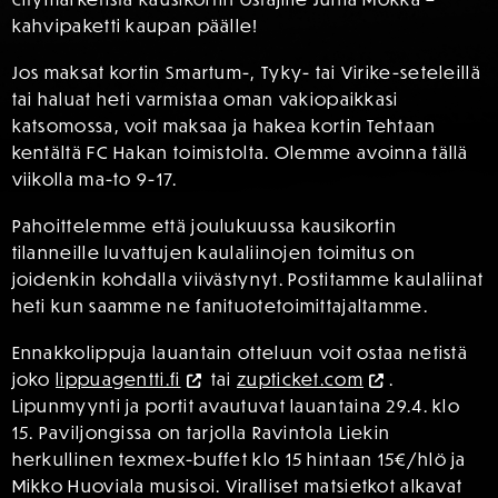
kahvipaketti kaupan päälle!
Jos maksat kortin Smartum-, Tyky- tai Virike-seteleillä
tai haluat heti varmistaa oman vakiopaikkasi
katsomossa, voit maksaa ja hakea kortin Tehtaan
kentältä FC Hakan toimistolta. Olemme avoinna tällä
viikolla ma-to 9-17.
Pahoittelemme että joulukuussa kausikortin
tilanneille luvattujen kaulaliinojen toimitus on
joidenkin kohdalla viivästynyt. Postitamme kaulaliinat
heti kun saamme ne fanituotetoimittajaltamme.
Ennakkolippuja lauantain otteluun voit ostaa netistä
joko
lippuagentti.fi
tai
zupticket.com
.
Lipunmyynti ja portit avautuvat lauantaina 29.4. klo
15. Paviljongissa on tarjolla Ravintola Liekin
herkullinen texmex-buffet klo 15 hintaan 15€/hlö ja
Mikko Huoviala musisoi. Viralliset matsietkot alkavat