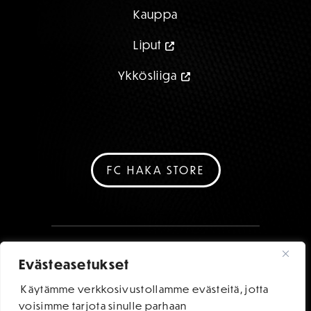
Kauppa
Liput
Ykkösliiga
FC HAKA STORE
Evästeasetukset
Käytämme verkkosivustollamme evästeitä, jotta
voisimme tarjota sinulle parhaan