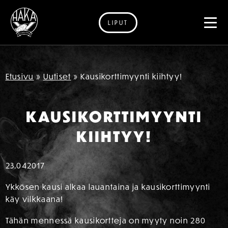
LIPUT
Siirry sisältöön
Etusivu
»
Uutiset
»
Kausikorttimyynti kiihtyy!
KAUSIKORTTIMYYNTI
KIIHTYY!
23.04
2017
Ykkösen kausi alkaa lauantaina ja kausikorttimyynti
käy vilkkaana!
Tähän mennessä kausikortteja on myyty noin 280