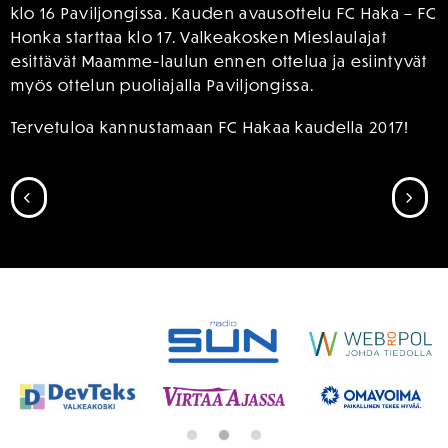
klo 16 Paviljongissa. Kauden avausottelu FC Haka – FC
Honka starttaa klo 17. Valkeakosken Mieslaulajat
esittävät Maamme-laulun ennen ottelua ja esiintyvät
myös ottelun puoliajalla Paviljongissa.
Tervetuloa kannustamaan FC Hakaa kaudella 2017!
SIIRRY EDELLISEEN
SII
SPONSORIT