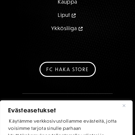
Kauppa
Liput
Ykkösliiga
FC HAKA STORE
Evästeasetukset
Käytämme verkkosivustollamme evästeitä, jotta
voisimme tarjota sinulle parhaan