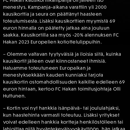
FC Hakan kausikorttikampanja oli jälleen iso
menestys. Kampanja-aikana varattiin yli 2000
kausikorttia ja seura on päättänyt haasteen
toteutumisesta. Lisäksi kausikorttien myymistä 69
euron hinnalla on päätetty jatkaa aina jouluun
saakka. Kausikortilla saa myös -20% alennuksen FC
Hakan 2023 Europelien kotiottelulippuihin.
– Olemme valtavan tyytyväisiä ja iloisia siitä, kuinka
kausikortit jälleen ovat kiinnostaneet ihmisiä.
Haluamme toteutuneen Europaikan ja
menestyksekkään kauden kunniaksi tarjota
kausikortin ostomahdollisuuden kaikille edelleen 69
euron hintaan, kertoo FC Hakan toimitusjohtaja Olli
Huttunen.
– Kortin voi nyt hankkia isänpäivä- tai joululahjaksi,
kun haastehinta varmasti toteutuu. Lisäksi yritykset
voivat edelleen hankkia kortteja henkilöstölleen tai
lahjoittaa niitä hyväntekeväisyyskäyttöön, hän jatkaa.