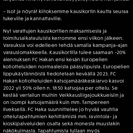
– Isot ja nöyrät kiitoksemme kausikortin kautta seuraa
tukeville ja kannattaville.
Nyt varattujen kausikorttien maksamisesta ja
toimitusaikatauluista kerromme ensi viikon jälkeen.
Varauksia voi edelleen tehdä samalla kampanja-ajan
varauslomakkeella. Kausikortilla tulee saamaan -20%
alennuksen FC Hakan ensi kesän Europelien
kotiotteluiden normaaleista pääsylipuista. Europelien
lippukäytännöistä tiedotetaan keväällä 2023. FC
Hakan kotiotteluiden katsojamääräkeskiarvo kasvoi
2022 yli 50% ollen n. 1850 katsojaa per ottelu. Se
kestää vertailun muihin Veikkausliigajoukkueisiin ja
on isompi katsojamäärä kuin mm. Tampereen
Ilveksellä. FC Haka suunnittelee jo hyvää vauhtia
ottelutapahtumien kehittämistä mm. ravintola- ja
kioskipalveluiden osalta sekä monesta muustakin
näkökulmasta. Tapahtumista tullaan myös