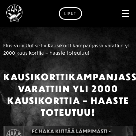
LIPUT
Siirry sisältöön
Etusivu
»
Uutiset
»
Kausikorttikampanjassa varattiin yli
2000 kausikorttia – haaste toteutuu!
KAUSIKORTTIKAMPANJAS
VARATTIIN YLI 2000
KAUSIKORTTIA – HAASTE
TOTEUTUU!