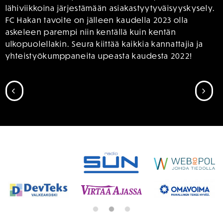
lähiviikkoina järjestämään asiakastyytyväisyyskysely.
FC Hakan tavoite on jälleen kaudella 2023 olla
askeleen parempi niin kentällä kuin kentän
ulkopuolellakin. Seura kiittää kaikkia kannattajia ja
yhteistyökumppaneita upeasta kaudesta 2022!
SIIRRY EDELLISEEN
SII
SPONSORIT