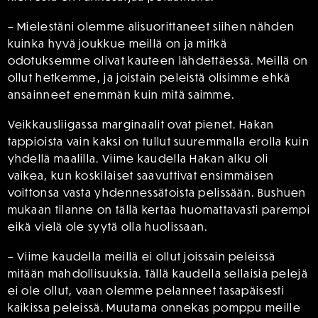
– Mielestäni olemme alisuorittaneet siihen nähden
kuinka hyvä joukkue meillä on ja mitkä
odotuksemme olivat kauteen lähdettäessä. Meillä on
ollut hetkemme, ja joistain peleistä olisimme ehkä
ansainneet enemmän kuin mitä saimme.
Veikkausliigassa marginaalit ovat pienet. Hakan
tappioista vain kaksi on tullut suuremmalla erolla kuin
yhdellä maalilla. Viime kaudella Hakan alku oli
vaikea, kun koskilaiset saavuttivat ensimmäisen
voittonsa vasta yhdennessätoista pelissään. Bushuen
mukaan tilanne on tällä kertaa huomattavasti parempi
eikä vielä ole syytä olla huolissaan.
– Viime kaudella meillä ei ollut joissain peleissä
mitään mahdollisuuksia. Tällä kaudella sellaisia pelejä
ei ole ollut, vaan olemme pelanneet tasapäisesti
kaikissa peleissä. Muutama onnekas pomppu meille