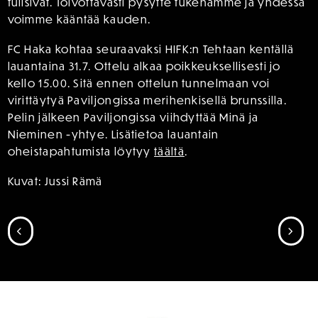
tulisivat. Toivottavasti pysytte tukenamme ja yhdessä
voimme kääntää kauden.
FC Haka kohtaa seuraavaksi HIFK:n Tehtaan kentällä
lauantaina 31.7. Ottelu alkaa poikkeuksellisesti jo
kello 15.00. Sitä ennen ottelun tunnelmaan voi
virittäytyä Paviljongissa merihenkisellä brunssilla.
Pelin jälkeen Paviljongissa viihdyttää Minä ja
Nieminen -yhtye. Lisätietoa lauantain
oheistapahtumista löytyy
täältä
.
Kuvat: Jussi Rämä
SIIRRY EDELLISEEN
SII
SPONSORIT