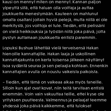
kausi on mennyt miten on mennyt. Kannan paljon
ylpeyttä siitä, että haluan olla voittaja ja auttaa
joukkuetta menestymään. Kauteen on mahtunut
omalta osaltani joitain hyviä pelejä, mutta niillä ei ole
merkitystä, jos voittoja ei tule. Tiedän, että pelissäni
on vielä heikkouksia ja työstän niitä joka päivä, jotta
pystyn auttamaan joukkuetta entistä paremmin.
Lopuksi Bushue lähettää vielä terveisensä Hakan
hienoille kannattajille. Hakan laaja ja uskollinen
kannattajakunta on kerta toisensa jälkeen näyttänyt
isoa sydäntä seuraa ja sen pelaajia kohtaan. Ennenkin
kannattajien avulla on noustu vaikeista paikoista.
– Tiedän, että tämä on vaikeaa aikaa myös faneille.
Silloin kun ajat ovat kovat, niin teitä tarvitaan entistä
enemmän. Voin vain vakuuttaa teille, ettei kyse ole
yrityksen puutteesta. Valmennus ja pelaajat teemme
yhdessä joka päivä kaikkemme, että tulokset