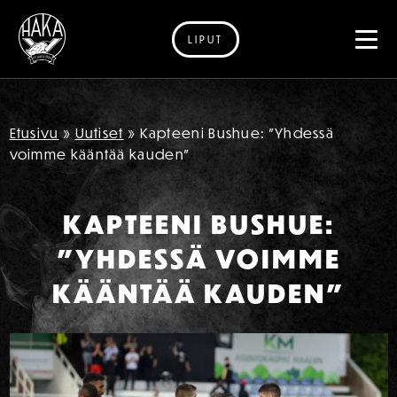
LIPUT
Siirry sisältöön
Etusivu
»
Uutiset
»
Kapteeni Bushue: ”Yhdessä
voimme kääntää kauden”
KAPTEENI BUSHUE:
”YHDESSÄ VOIMME
KÄÄNTÄÄ KAUDEN”