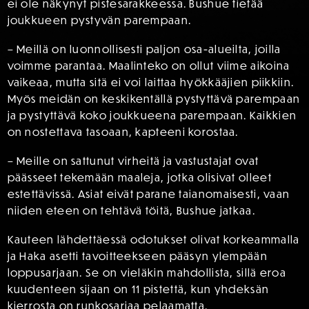
ei ole näkynyt pistesarakkeessa. Bushue tietää
joukkueen pystyvän parempaan.
– Meillä on luonnollisesti paljon osa-alueilta, joilla
voimme parantaa. Maalinteko on ollut viime aikoina
vaikeaa, mutta sitä ei voi laittaa hyökkääjien piikkiin.
Myös meidän on keskikentällä pystyttävä parempaan
ja pystyttävä koko joukkueena parempaan. Kaikkien
on nostettava tasoaan, kapteeni korostaa.
– Meille on sattunut virheitä ja vastustajat ovat
päässeet tekemään maaleja, jotka olisivat olleet
estettävissä. Asiat eivät parane taianomaisesti, vaan
niiden eteen on tehtävä töitä, Bushue jatkaa.
Kauteen lähdettäessä odotukset olivat korkeammalla
ja Haka asetti tavoitteekseen pääsyn ylempään
loppusarjaan. Se on vieläkin mahdollista, sillä eroa
kuudenteen sijaan on 11 pistettä, kun yhdeksän
kierrosta on runkosarjaa pelaamatta.