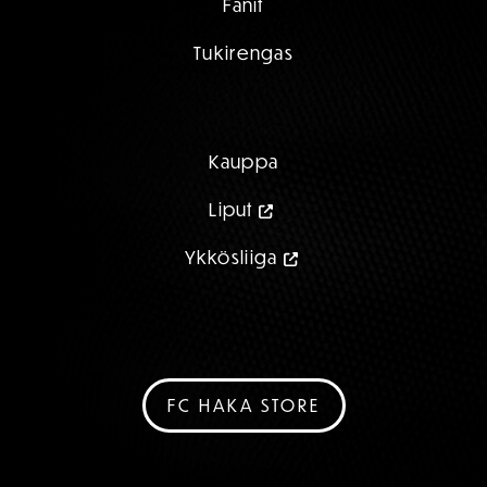
Fanit
Tukirengas
Kauppa
Liput
Ykkösliiga
FC HAKA STORE