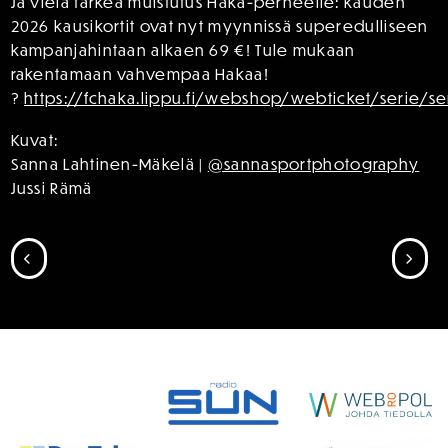
Ja vielä tärkeä muistutus Haka-perheelle: kauden
2026 kausikortit ovat nyt myynnissä superedulliseen
kampanjahintaan alkaen 69 €! Tule mukaan
rakentamaan vahvempaa Hakaa!
?
https://fchaka.lippu.fi/webshop/webticket/serie/se
Kuvat:
Sanna Lahtinen-Mäkelä |
@sannasportphotography
Jussi Rämä
SIIRRY EDELLISEEN
SII
SPONSORIT