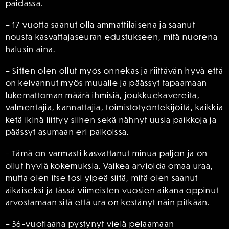
paidassa.
– 17 vuotta saanut olla ammattilaisena ja saanut
nousta kasvattajaseuran edustukseen, mitä nuorena
halusin aina.
– Sitten olen ollut myös onnekas ja riittävän hyvä että
on kelvannut myös muualle ja päässyt tapaamaan
lukemattoman määrä ihmisiä, joukkuekavereita,
valmentajia, kannattajia, toimistotyöntekijöitä, kaikkia
ketä ikinä liittyy siihen sekä nähnyt uusia paikkoja ja
päässyt asumaan eri paikoissa.
– Tämä on varmasti kasvattanut minua paljon ja on
ollut hyviä kokemuksia. Vaikea arvioida omaa uraa,
mutta olen itse tosi ylpeä siitä, mitä olen saanut
aikaiseksi ja tässä viimeisten vuosien aikana oppinut
arvostamaan sitä että ura on kestänyt näin pitkään.
– 36-vuotiaana pystynyt vielä pelaamaan