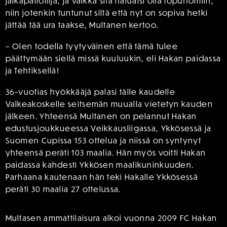
jalkapalloilija, ja vaikka sitä haluaisi olla loputtomiin,
niin jotenkin tuntunut siltä että nyt on sopiva hetki
jättää tää ura taakse, Multanen kertoo.
– Olen todella tyytyväinen että tämä tulee
päättymään siellä missä kuuluukin, eli Hakan paidassa
ja Tehtiksellä!
36-vuotias hyökkääjä palasi tälle kaudelle
Valkeakoskelle seitsemän muualla vietetyn kauden
jälkeen. Yhteensä Multanen on pelannut Hakan
edustusjoukkueessa Veikkausliigassa, Ykkösessä ja
Suomen Cupissa 153 ottelua ja niissä on syntynyt
yhteensä peräti 103 maalia. Hän myös voitti Hakan
paidassa kahdesti Ykkösen maalikuninkuuden.
Parhaana kautenaan hän teki Hakalle Ykkösessä
peräti 30 maalia 27 ottelussa.
Multasen ammattilaisura alkoi vuonna 2009 FC Hakan