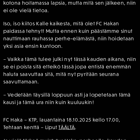
kotona hoitamassa lapsia, mutta mitä sen jälkeen, niin
ei ole vielä tietoa.
Iso, iso kiitos Kalle kaikesta, mitä olet FC Hakan
paidassa tehnyt! Mutta ennen kuin päästämme sinut
nauttimaan rauhassa perhe-elämästä, niin hoidetaan
yksi asia ensin kuntoon.
– Vaikka tämä tulee julki nyt tässä kauden aikana, niin
se ei poista sitä etteikö tässä jopa entistä enemmän
haluta saavuttaa sitä, mitä nyt pyritään seurana
saavuttamaan.
– Vedetään täysillä loppuun asti ja lopetetaan tämä
kausi ja tämä ura niin kuin kuuluukin!
FC Haka – KTP, lauantaina 18.10.2025 kello 17.00,
Tehtaan kenttä – Liput
TÄÄLTÄ
.