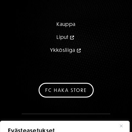
Kauppa
Liput
Ykkösliiga
FC HAKA STORE
Evästeasetukset