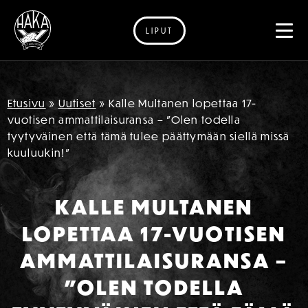
LIPUT
Siirry sisältöön
Etusivu
»
Uutiset
»
Kalle Multanen lopettaa 17-
vuotisen ammattilaisuransa – ”Olen todella
tyytyväinen että tämä tulee päättymään siellä missä
kuuluukin!”
KALLE MULTANEN
LOPETTAA 17-VUOTISEN
AMMATTILAISURANSA –
”OLEN TODELLA