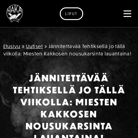
LIPUT
Siirry sisältöön
Etusivu
»
Uutiset
»
Jännitettävää Tehtiksellä jo tällä
viikolla: Miesten Kakkosen nousukarsinta lauantaina!
JÄNNITETTÄVÄÄ
TEHTIKSELLÄ JO TÄLLÄ
VIIKOLLA: MIESTEN
KAKKOSEN
NOUSUKARSINTA