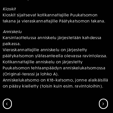
Kioskit
Kioskit sijaitsevat kotikannattajille Puukatsomon
takana ja vieraskannattajille Päätykatsomon takana.
Anniskelu
Karsintaottelussa anniskelu järjestetään kahdessa
paikassa.
Vieraskannattajille anniskelu on järjestetty
päätykatsomon ylätasanteella olevassa ravintolassa.
Kotikannattajille anniskelu on järjestetty
Puukatsomon tehtaanpäädyn anniskelukatsomossa
(Original-terassi ja lohko A).
Anniskelukatsomo on K18-katsomo, jonne alaikäisillä
on pääsy kielletty (toisin kuin esim. ravintoloihin).
SIIRRY EDELLISEEN
SII