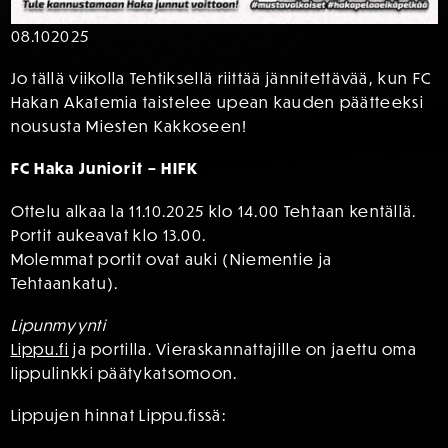
08.10
2025
Jo tällä viikolla Tehtiksellä riittää jännitettävää, kun FC
Hakan Akatemia taistelee upean kauden päätteeksi
noususta Miesten Kakkoseen!
FC Haka Juniorit – HIFK
Ottelu alkaa la 11.10.2025 klo 14.00 Tehtaan kentällä.
Portit aukeavat klo 13.00.
Molemmat portit ovat auki (Niementie ja
Tehtaankatu).
Lipunmyynti
Lippu.fi
ja portilla. Vieraskannattajille on jaettu oma
lippulinkki päätykatsomoon.
Lippujen hinnat Lippu.fissä: