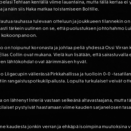
elasi Tehtaan kentällä viime lauantaina, mutta tällä kertaa ei
 ja näin siis Haka matkaa toistamiseen Boltille.
tautua rauhassa tulevaan otteluun ja joukkueen tilannekin o
asti tärkein uutinen on se, että puolustuksen johtohahmo Lui
en kokoonpanoon.
 on toipunut koronasta ja johtaa peliä yhdessä Ossi Virran 
Elias Collin ovat mukana. Vielä kun lisätään, että sairastuvalla
aisten lähtökohdat ovat äärimmäisen hyvät.
jo Liigacupin välierässä Pirkkahallissa ja tuolloin 0-0 -tasati
iin rangaistuspotkukilpailusta. Lopulta turkulaiset veivät otte
on lähtenyt Interiä vastaan selkeänä altavastaajana, mutta täl
ilaiset pystyivät haastamaan viime kauden sarjanelosen tasavä
ime kaudesta jonkin verran ja ehkäpä isoimpina muutoksina v