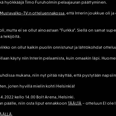
kä hyökkääjä Timo Furuholmin pelaajauran päättyminen.
a
Mustavalko-TV:n otteluennakossa
, että Interin joukkue oli j
oli, mutta ei se ollut ainoastaan ”Furkka”. Siellä on samat sup
 tekijöitä.
ikko on ollut kaikin puolin onnistunut ja lähtökohdat ottel
llaan käyty niin Interin pelaamista, kuin omaakin läpi. Huomenn
hdissa mukana, niin nyt pitää näyttää, että pystytään napsiin n
en, joten hyvillä mielin kohti Helsinkiä!
.4.2022 kello 14.00 Bolt Arena, Helsinki.
n päälle, niin osta liput ennakkoon
TÄÄLTÄ
– otteluun EI ole 
TÄÄLLÄ
.