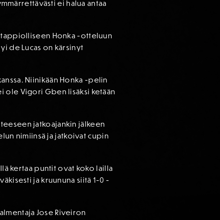
 ymmärrettävästi ei halua antaa
n tappiolliseen Honka -otteluun
yi de Lucas on kärsinyt
kanssa. Niinikään Honka -pelin
 ei ole Vigori Gben lisäksi ketään
lanteeseen jatkoajankin jälkeen
lun nimiinsä ja jatkoivat cupin
lä kertaa puntit ovat koko lailla
kisesti ja kruununa siitä 1-0 -
almentaja Jose Riveiron