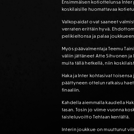
Ensimmäisen kotiottelunsa Inter p
koskilaisille huomattavaa kotietua
Valkopaidat ovat saaneet valmis
verraten erittäin hyvä. Ehdottom
pelikieltonsa ja palaa joukkue
Myös päävalmentaja Teemu Tainio
väliin jättäneet Atte Sihvonen ja 
muita tällä hetkellä, niin koskil
Haka ja Inter kohtasivat toisensa 
päättyneen ottelun ratkaisu haett
finaaliin.
Kahdella aiemmalla kaudella Haka 
tasan. Tosin jo viime vuonna kosk
taisteluvoitto Tehtaan kentältä.
Interin joukkue on muuttunut vi