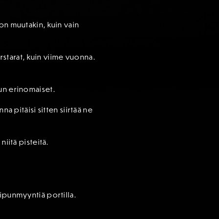
a on muutakin, kuin vain
erstarat, kuin viime vuonna.
uun erinomaiset.
a pitäisi sitten siirtää ne
iitä pisteitä.
lipunmyyntiä portilla.