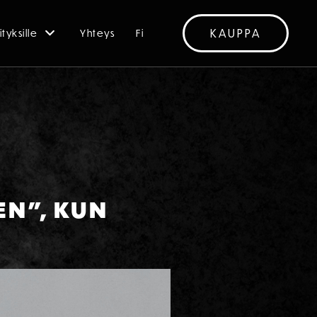
KAUPPA
ityksille
Yhteys
Fi
EN”, KUN