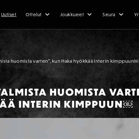
Uutiset
Ottelut
Joukkueet
Seura
Yr
lmista huomista varten”, kun Haka hyökkää Interin kimppuun￼
VALMISTA HUOMISTA VART
ÄÄ INTERIN KIMPPUUN￼