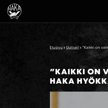
Siirry sisältöön
Etusivu
»
Uutiset
»
”Kaikki on va
”KAIKKI ON 
HAKA HYÖKK