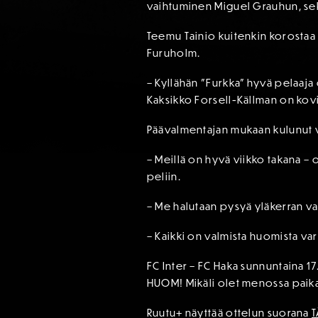
vaihtuminen Miguel Grauhun, se
Teemu Tainio kuitenkin korosta
Furuholm.
– Kyllähän ”Furkka” hyvä pelaaja 
Kaksikko Forsell-Källman on kovia
Päävalmentajan mukaan kulunut vi
– Meillä on hyvä viikko takana – o
peliin.
– Me halutaan pysyä yläkerran vau
– Kaikki on valmista huomista vart
FC Inter – FC Haka sunnuntaina 17
HUOM! Mikäli olet menossa paika
Ruutu+ näyttää ottelun suorana