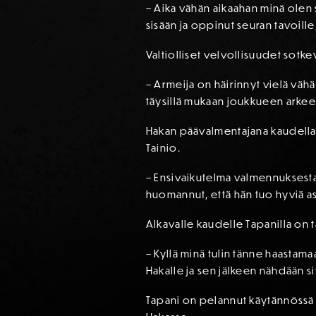
– Aika vähän aikaahan minä olen
sisään ja oppinut seuran tavoille
Valtiolliset velvollisuudet sotk
– Armeija on häirinnyt vielä vähä
täysillä mukaan joukkueen arkee
Hakan päävalmentajana kaudella 
Tainio.
– Ensivaikutelma valmennuksesta
huomannut, että hän tuo hyviä as
Alkavalle kaudelle Tapanilla on t
– Kyllä minä tulin tänne haastam
Hakalle ja sen jälkeen nähdään sit
Tapani on pelannut käytännössä 