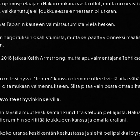
 sopimuspelaajana Hakan mukana vasta ollut, mutta nopeast
, vaikka tuttuja ei joukkueessa ennestään ollutkaan.
evat Tapanin kauteen valmistautumista vielä hetken.
n harjoituksiin osallistumista, mutta se päättyy onneksi maal
n.
2018 jatkaa Keith Armstrong, mutta apuvalmentajana Tehtiks
 on tosi hyvä. ”Temen” kanssa olemme olleet vielä aika vähän
ioita mukaan valmennukseen. Siitä pitää vain osata ottaa sii
avoitteet hyvinkin selvillä.
aan täysillä muut keskikentän kundit taisteluun peliajasta. H
ten, mihin se riittää joukkueen kanssa ja omalla urallani.
koko uransa keskikentän keskustassa ja sieltä pelipaikka lö