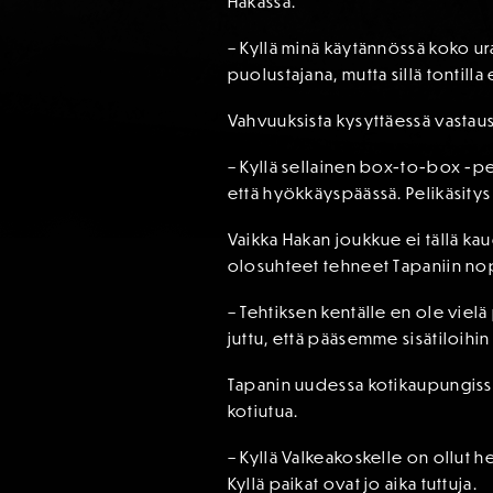
Hakassa.
– Kyllä minä käytännössä koko ur
puolustajana, mutta sillä tontill
Vahvuuksista kysyttäessä vastaus
– Kyllä sellainen box-to-box -p
että hyökkäyspäässä. Pelikäsitys
Vaikka Hakan joukkue ei tällä ka
olosuhteet tehneet Tapaniin nop
– Tehtiksen kentälle en ole vielä
juttu, että pääsemme sisätiloihi
Tapanin uudessa kotikaupungissa
kotiutua.
– Kyllä Valkeakoskelle on ollut 
Kyllä paikat ovat jo aika tuttuja.