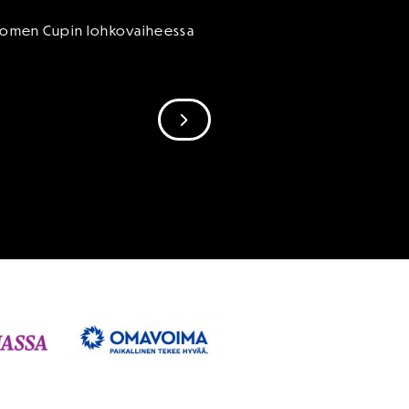
 Suomen Cupin lohkovaiheessa
SIIRRY SEURAAVAAN