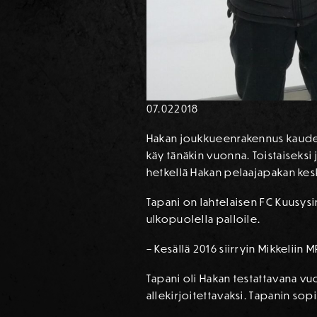
07.02
2018
Hakan joukkueenrakennus kaudeks
käy tänäkin vuonna. Toistaiseksi
hetkellä Hakan pelaajapakan kesk
Tapani on lahtelaisen FC Kuusysi
ulkopuolella palloile.
– Kesällä 2016 siirryin Mikkeliin 
Tapani oli Hakan testattavana v
allekirjoitettavaksi. Tapanin so