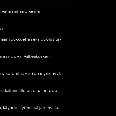
n vähän aikaa oikeana
yä.
amaan joukkuetta sekä puolustus-
laamaan, ovat Valkeakosken
ta stadionilta. Halli on myös hyvä
paikkakunnalle on ollut helppo
, käyneet syömässä ja kahvilla.