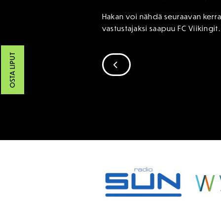
Hakan voi nähdä seuraavan kerra
vastustajaksi saapuu FC Viikingit.
OSTA LIPUT
SIIRRY EDELLISEEN
SPONSORIT