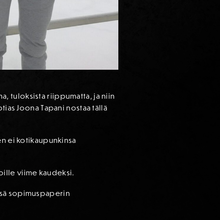
tuloksista riippumatta, ja niin
tias Joona Tapani nostaa tällä
en ei kotikaupunkinsa
joille viime kaudeksi.
ensä sopimuspaperin