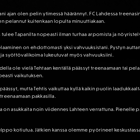
ani ajan olen pelin ytimessä häärännyt. FC Lahdessa treenasi
a en pelannut kuitenkaan lopulta minuuttiakaan.
 tulee Tapanilta nopeasti ilman turhaa arpomista ja nöyristel
elaaminen on ehdottomasti yksi vahvuuksistani. Pystyn autt
 ja syöttövalikoima lukeutuvat myös vahvuuksiini.
udella ole vielä Tehtaan kentällä päässyt treenaamaan tai pe
easti vaikutuksen.
 päässyt, mutta Tehtis vaikuttaa kyllä kaikin puolin laadukkaal
n treenaamaan pakkasilla.
 on asukkaita noin viidennes Lahteen verrattuna. Pienelle 
helppo kotiutua. Jätkien kanssa olemme pyörineet keskustassa