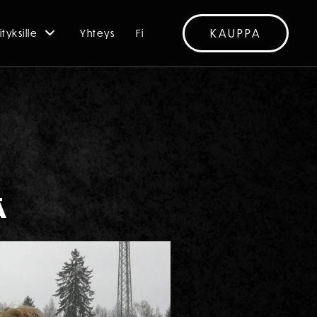
KAUPPA
ityksille
Yhteys
Fi
Ä