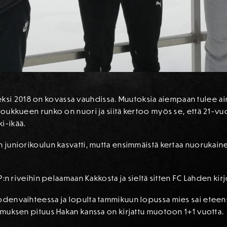
i 2018 on kovassa vauhdissa. Muutoksia aiempaan tulee aina, 
 joukkueen runko on nuori ja siitä kertoo myös se, että 21-vuo
i-ikää.
n juniorikoulun kasvatti, mutta ensimmäistä kertaa nuorukain
MP:n riveihin pelaamaan Kakkosta ja sieltä sitten FC Lahden kir
uodenvaihteessa ja lopulta tammikuun lopussa mies sai ete
pimuksen pituus Hakan kanssa on kirjattu muotoon 1+1 vuotta.