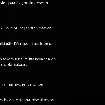
i olen päässyt joukkueeseen
iskuun lopussa ja sitten pääsen
ellä nähdään uusi mies, Teemu
 tekemisissä, mutta kyllä sen on
tä oppia mukaan.
aluan antaa täyden panoksen
ytyy hyvin todennäköisesti myös