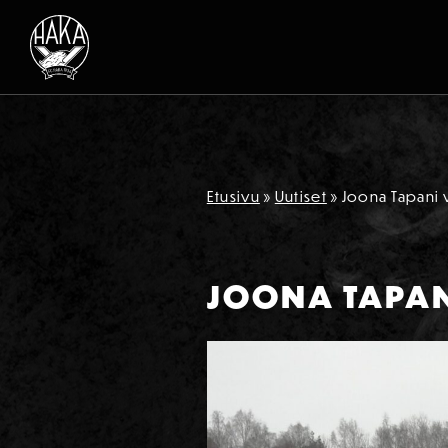
Siirry sisältöön
Etusivu
»
Uutiset
»
Joona Tapani v
JOONA TAPANI