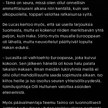
– Tämä on seura, missä olen ollut onnellisin
ammattilaisurani aikana niin kentällä, kuin sen
ulkopuolella, toppari valottaa ratkaisunsa syitä.
De Lucas kertoo myös, että sai useita tarjouksia
Suomesta, mutta ei kokenut niiden merkitsevän yhtä
paljon, kuin Haka. Siirto myös muualle Eurooppaan
oli lähellä, mutta neuvottelut päättyivät lopulta
Hakan eduksi.
– Lucasilla oli vaihtoehto Euroopassa, joka kuivui
kokoon. Sen jälkeen hänellä oli kova halu palata
takaisin Hakaan. Ilman meidän tukiryhmiä meillä ei
olisi ollut mahdollisuutta saada sopimusta aikaan. Iso
kiitos heille ja iso osoitus seuran yhteisöllisyydestä,
toimitusjohtaja Olli Huttunen valottaa asioiden
etenemistä.
Myös päävalmentaja Teemu Tainio on luonnollisesti