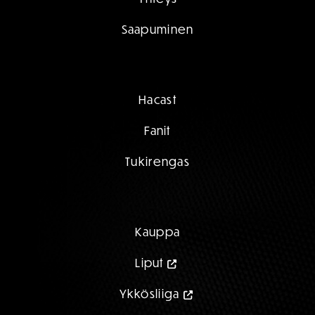
Saapuminen
Hacast
Fanit
Tukirengas
Kauppa
Liput
Ykkösliiga