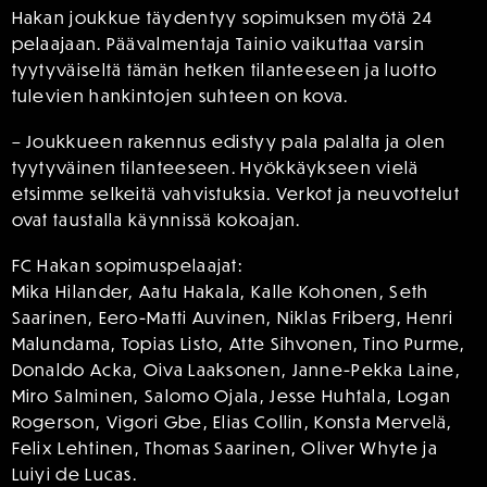
Hakan joukkue täydentyy sopimuksen myötä 24
pelaajaan. Päävalmentaja Tainio vaikuttaa varsin
tyytyväiseltä tämän hetken tilanteeseen ja luotto
tulevien hankintojen suhteen on kova.
– Joukkueen rakennus edistyy pala palalta ja olen
tyytyväinen tilanteeseen. Hyökkäykseen vielä
etsimme selkeitä vahvistuksia. Verkot ja neuvottelut
ovat taustalla käynnissä kokoajan.
FC Hakan sopimuspelaajat:
Mika Hilander, Aatu Hakala, Kalle Kohonen, Seth
Saarinen, Eero-Matti Auvinen, Niklas Friberg, Henri
Malundama, Topias Listo, Atte Sihvonen, Tino Purme,
Donaldo Acka, Oiva Laaksonen, Janne-Pekka Laine,
Miro Salminen, Salomo Ojala, Jesse Huhtala, Logan
Rogerson, Vigori Gbe, Elias Collin, Konsta Mervelä,
Felix Lehtinen, Thomas Saarinen, Oliver Whyte ja
Luiyi de Lucas.