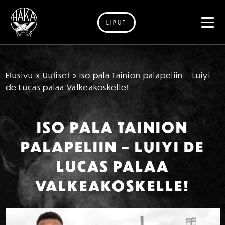
LIPUT
Siirry sisältöön
Etusivu
»
Uutiset
»
Iso pala Tainion palapeliin – Luiyi
de Lucas palaa Valkeakoskelle!
ISO PALA TAINION
PALAPELIIN – LUIYI DE
LUCAS PALAA
VALKEAKOSKELLE!