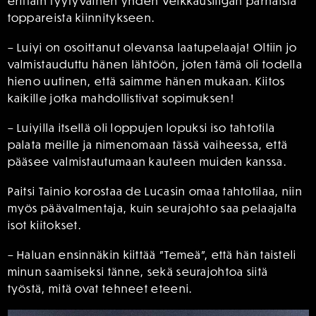
erittäin tyytyväinen yhden Veikkausliigan parhaista
toppareista kiinnitykseen.
– Luiyi on osoittanut olevansa laatupelaaja! Oltiin jo
valmistauduttu hänen lähtöön, joten tämä oli todella
hieno uutinen, että saimme hänen mukaan. Kiitos
kaikille jotka mahdollistivat sopimuksen!
– Luiyilla itsellä oli loppujen lopuksi iso tahtotila
palata meille ja nimenomaan tässä vaiheessa, että
pääsee valmistautumaan kauteen muiden kanssa.
Paitsi Tainio korostaa de Lucasin omaa tahtotilaa, niin
myös päävalmentaja, kuin seurajohto saa pelaajalta
isot kiitokset.
– Haluan ensinnäkin kiittää ”Temeä”, että hän taisteli
minun saamiseksi tänne, sekä seurajohtoa siitä
työstä, mitä ovat tehneet eteeni.