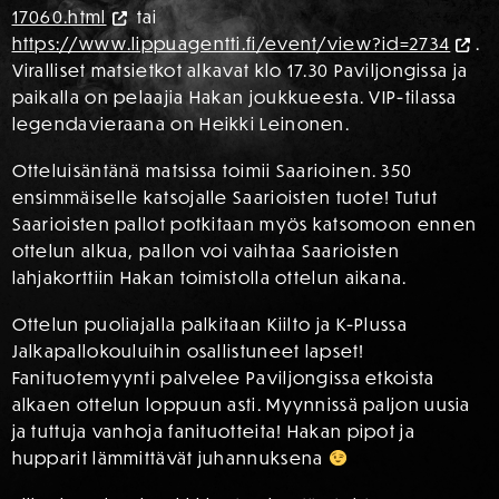
17060.html
tai
https://www.lippuagentti.fi/event/view?id=2734
.
Viralliset matsietkot alkavat klo 17.30 Paviljongissa ja
paikalla on pelaajia Hakan joukkueesta. VIP-tilassa
legendavieraana on Heikki Leinonen.
Otteluisäntänä matsissa toimii Saarioinen. 350
ensimmäiselle katsojalle Saarioisten tuote! Tutut
Saarioisten pallot potkitaan myös katsomoon ennen
ottelun alkua, pallon voi vaihtaa Saarioisten
lahjakorttiin Hakan toimistolla ottelun aikana.
Ottelun puoliajalla palkitaan Kiilto ja K-Plussa
Jalkapallokouluihin osallistuneet lapset!
Fanituotemyynti palvelee Paviljongissa etkoista
alkaen ottelun loppuun asti. Myynnissä paljon uusia
ja tuttuja vanhoja fanituotteita! Hakan pipot ja
hupparit lämmittävät juhannuksena