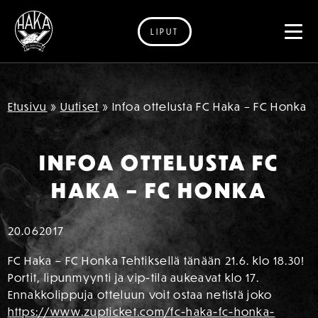
LIPUT
Siirry sisältöön
Etusivu
»
Uutiset
»
Infoa ottelusta FC Haka – FC Honka
INFOA OTTELUSTA FC
HAKA – FC HONKA
20.06
2017
FC Haka – FC Honka Tehtiksellä tänään 21.6. klo 18.30!
Portit, lipunmyynti ja vip-tila aukeavat klo 17.
Ennakkolippuja otteluun voit ostaa netistä joko
https://www.zupticket.com/fc-haka-fc-honka-