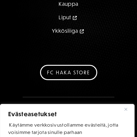
Kauppa
Liput
Ykkösliiga
FC HAKA STORE
Evästeasetukset
Käytämme verkkosivustollamme evästeitä, jotta
voisimme tarjota sinulle parhaan