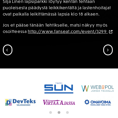
Silja Linen lapsiparkki löytyy kentän tehtaan
puoleisesta päädystä leikkikentältä ja lastenhoitajat
ovat paikalla leikittämässä lapsia klo 18 alkaen.
Jos et pääse tänään Tehtikselle, matsi näkyy myös
osoitteessa
http://www.fanseat.com/event/3299
SIIRRY EDELLISEEN
SII
SPONSORIT