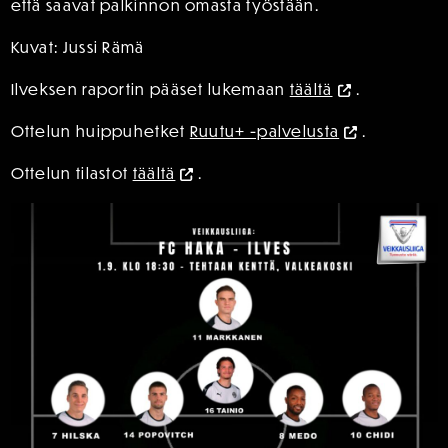
että saavat palkinnon omasta työstään.
Kuvat: Jussi Rämä
Ilveksen raportin pääset lukemaan
täältä
.
Ottelun huippuhetket
Ruutu+ -palvelusta
.
Ottelun tilastot
täältä
.