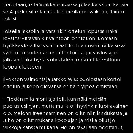
tiedetään, että Veikkausliigassa pitää kaikkien kaivaa
se A-peli esille tai muuten meillä on vaikeaa, Tainio
totesi.
Toisella jaksolla ja varsinkin ottelun lopussa Haka
löysi tarvittavan kirivaihteen onnistuen luomaan
hyökkäyksiä Ilveksen maalille. Liian usein ratkaiseva
syöttö oli kuitenkin osoitteeton tai jäi vastustajan
jalkaan, eikä hyvä yritys täten johtanut toivottuun
lopputulokseen.
Ilveksen valmentaja Jarkko Wiss puolestaan kertoi
ottelun jälkeen olevansa erittäin ylpeä omistaan.
– Tiedän mitä moni ajatteli, kun näki meidän
puolustuslinjan, mutta mulla oli hyvinkin luottavainen
olo. Meidän treenaaminen on ollut niin laadukasta ja
Juho on ollut mukana koko ajan ja Miska ollut jo
viikkoja kanssa mukana. He on tavallaan odottanut,