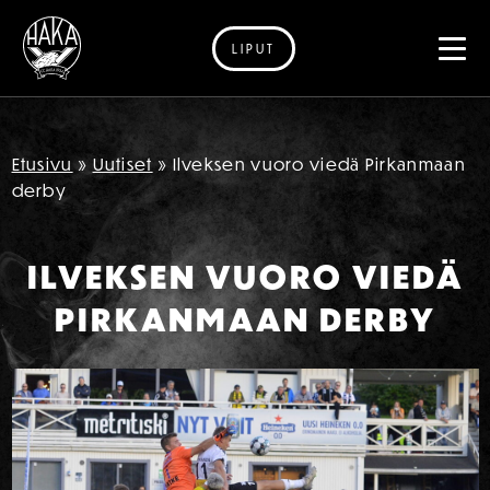
LIPUT
Siirry sisältöön
Etusivu
»
Uutiset
»
Ilveksen vuoro viedä Pirkanmaan
derby
ILVEKSEN VUORO VIEDÄ
PIRKANMAAN DERBY