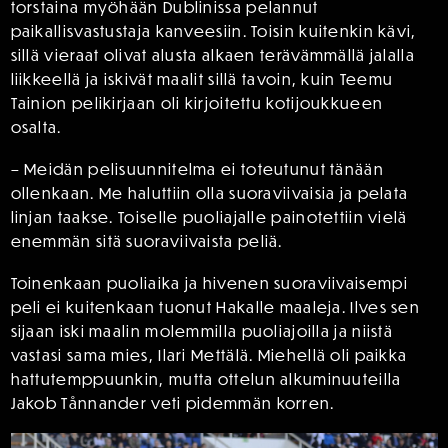
torstaina myöhään Dublinissa pelannut
paikallisvastustaja kanveesiin. Toisin kuitenkin kävi,
sillä vieraat olivat alusta alkaen terävämmällä jalalla
liikkeellä ja iskivät maalit sillä tavoin, kuin Teemu
Tainion pelikirjaan oli kirjoitettu kotijoukkueen
osalta.
– Meidän pelisuunnitelma ei toteutunut tänään
ollenkaan. Me haluttiin olla suoraviivaisia ja pelata
linjan taakse. Toiselle puoliajalle painotettiin vielä
enemmän sitä suoraviivaista peliä.
Toinenkaan puoliaika ja hivenen suoraviivaisempi
peli ei kuitenkaan tuonut Hakalle maaleja. Ilves sen
sijaan iski maalin molemmilla puoliajoilla ja niistä
vastasi sama mies, Ilari Mettälä. Miehellä oli paikka
hattutemppuunkin, mutta ottelun alkuminuuteilla
Jakob Tånnander veti pidemmän korren.