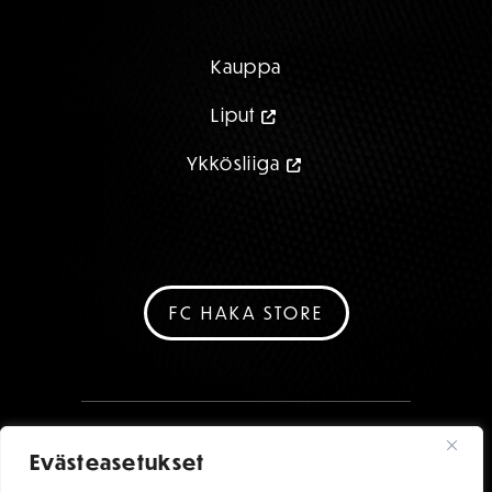
Kauppa
Liput
Ykkösliiga
FC HAKA STORE
Evästeasetukset