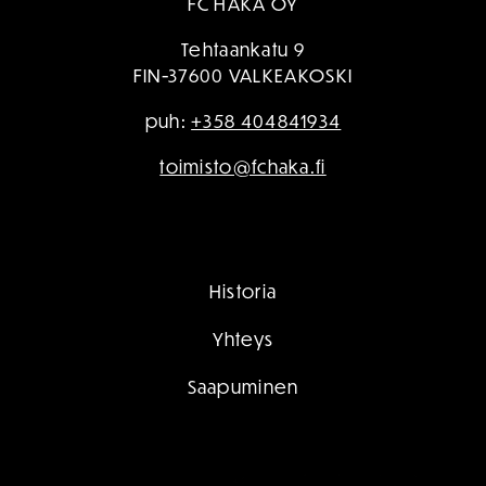
FC HAKA OY
Tehtaankatu 9
FIN-37600 VALKEAKOSKI
puh:
+358 404841934
toimisto@fchaka.fi
Historia
Yhteys
Saapuminen