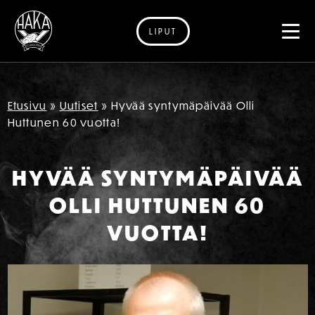
LIPUT
Siirry sisältöön
Etusivu
»
Uutiset
»
Hyvää syntymäpäivää Olli
Huttunen 60 vuotta!
HYVÄÄ SYNTYMÄPÄIVÄÄ
OLLI HUTTUNEN 60
VUOTTA!