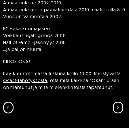
A-maajoukkue 2002-2010
A-maajoukkueen päävalmentaja 2010 maalierolla 8-0
Vuoden Valmentaja 2002
FC Haka kunniajäsen
Veikkausliigalegenda 2008
Hall of Fame -jäsenyys 2018
…ja paljon muuta.
KIITOS OKA!
Käy kuuntelemassa tiistaina kello 10.00 ilmestyvästä
Ocast-lähetyksestä
, että mitä kaikkea ”Okan” uraan
on mahtunut ja mitä mielenkiintoista tapahtunut.
SIIRRY EDELLISEEN
SII