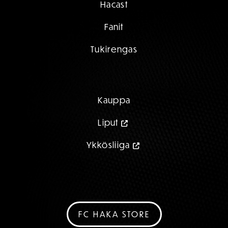
Hacast
Fanit
Tukirengas
Kauppa
Liput
Ykkösliiga
FC HAKA STORE