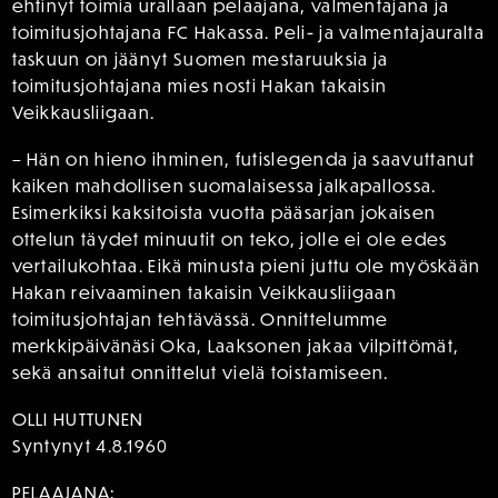
ehtinyt toimia urallaan pelaajana, valmentajana ja
toimitusjohtajana FC Hakassa. Peli- ja valmentajauralta
taskuun on jäänyt Suomen mestaruuksia ja
toimitusjohtajana mies nosti Hakan takaisin
Veikkausliigaan.
– Hän on hieno ihminen, futislegenda ja saavuttanut
kaiken mahdollisen suomalaisessa jalkapallossa.
Esimerkiksi kaksitoista vuotta pääsarjan jokaisen
ottelun täydet minuutit on teko, jolle ei ole edes
vertailukohtaa. Eikä minusta pieni juttu ole myöskään
Hakan reivaaminen takaisin Veikkausliigaan
toimitusjohtajan tehtävässä. Onnittelumme
merkkipäivänäsi Oka, Laaksonen jakaa vilpittömät,
sekä ansaitut onnittelut vielä toistamiseen.
OLLI HUTTUNEN
Syntynyt 4.8.1960
PELAAJANA: