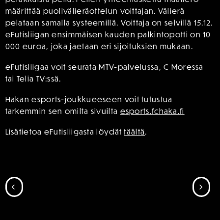
määrittää puolivälieräottelun voittajan. Välierä
pelataan samalla systeemillä. Voittaja on selvillä 15.12.
eFutisliigan ensimmäisen kauden palkintopotti on 10
000 euroa, joka jaetaan eri sijoituksien mukaan.
eFutisliigaa voit seurata MTV-palvelussa, C Moressa
tai Telia TV:ssä.
Hakan esports-joukkueeseen voit tutustua
tarkemmin sen omilta sivuilta
esports.fchaka.fi
Lisätietoa eFutisliigasta löydät
täältä
.
SIIRRY EDELLISEEN
SII