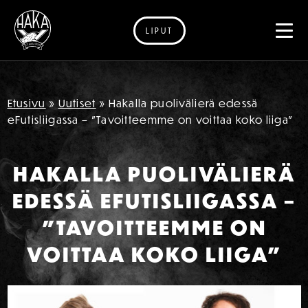
LIPUT
Siirry sisältöön
Etusivu
»
Uutiset
»
Hakalla puolivälierä edessä
eFutisliigassa – ”Tavoitteemme on voittaa koko liiga”
HAKALLA PUOLIVÄLIERÄ
EDESSÄ EFUTISLIIGASSA –
”TAVOITTEEMME ON
VOITTAA KOKO LIIGA”