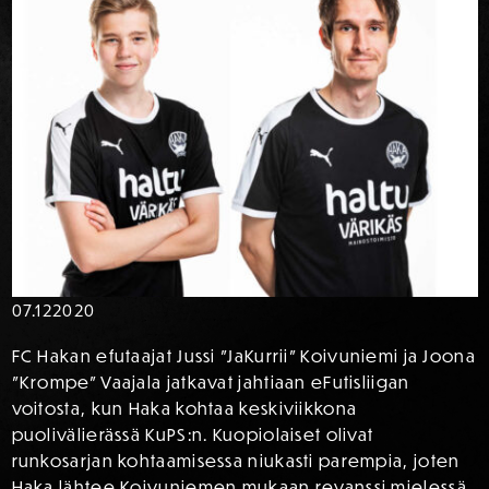
07.12
2020
FC Hakan efutaajat Jussi ”JaKurrii” Koivuniemi ja Joona
”Krompe” Vaajala jatkavat jahtiaan eFutisliigan
voitosta, kun Haka kohtaa keskiviikkona
puolivälierässä KuPS:n. Kuopiolaiset olivat
runkosarjan kohtaamisessa niukasti parempia, joten
Haka lähtee Koivuniemen mukaan revanssi mielessä