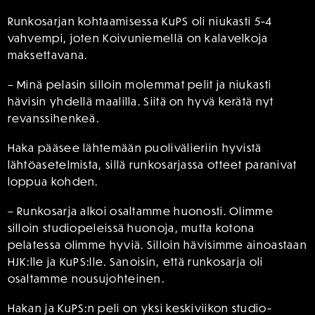
Runkosarjan kohtaamisessa KuPS oli niukasti 5-4
vahvempi, joten Koivuniemellä on kalavelkoja
maksettavana.
– Minä pelasin silloin molemmat pelit ja niukasti
hävisin yhdellä maalilla. Siitä on hyvä kerätä nyt
revanssihenkeä.
Haka pääsee lähtemään puolivälieriin hyvistä
lähtöasetelmista, sillä runkosarjassa otteet paranivat
loppua kohden.
– Runkosarja alkoi osaltamme huonosti. Olimme
silloin studiopeleissä huonoja, mutta kotona
pelatessa olimme hyviä. Silloin hävisimme ainoastaan
HJK:lle ja KuPS:lle. Sanoisin, että runkosarja oli
osaltamme nousujohteinen.
Hakan ja KuPS:n peli on yksi keskiviikon studio-