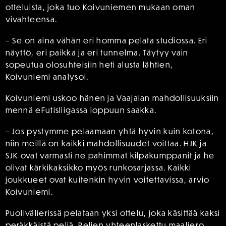
otteluista, joka tuo Koivuniemen mukaan oman
vivahteensa.
– Se on aina vähän eri homma pelata studiossa. Eri
näyttö, eri paikka ja eri tunnelma. Täytyy vain
sopeutua olosuhteisiin heti alusta lähtien,
Koivuniemi analysoi.
Koivuniemi uskoo hänen ja Vaajalan mahdollisuuksiin
mennä eFutisliigassa loppuun saakka.
– Jos pystymme pelaamaan yhtä hyvin kuin kotona,
niin meillä on kaikki mahdollisuudet voittaa. HJK ja
SJK ovat varmasti ne pahimmat kilpakumppanit ja he
olivat kärkikaksikko myös runkosarjassa. Kaikki
joukkueet ovat kuitenkin hyvin voitettavissa, arvio
Koivuniemi.
Puolivälierissä pelataan yksi ottelu, joka käsittää kaksi
peräkkäistä peliä. Pelien yhteenlaskettu maaliero