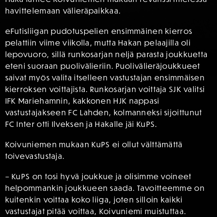
havittelemaan välieräpaikkaa.
eFutisliigan pudotuspelien ensimmäinen kierros
pelattiin viime viikolla, mutta Hakan pelaajilla oli
lepovuoro, sillä runkosarjan neljä parasta joukkuetta
eteni suoraan puolivälieriin. Puolivälieräjoukkueet
saivat myös valita itselleen vastustajan ensimmäisen
kierroksen voittajista. Runkosarjan voittaja SJK valitsi
IFK Mariehamnin, kakkonen HJK nappasi
vastustajakseen FC Lahden, kolmanneksi sijoittunut
FC Inter otti Ilveksen ja Hakalle jäi KuPS.
Koivuniemen mukaan KuPS ei ollut välttämättä
toivevastustaja.
– KuPS on tosi hyvä joukkue ja olisimme voineet
helpommankin joukkueen saada. Tavoitteemme on
kuitenkin voittaa koko liiga, joten silloin kaikki
vastustajat pitää voittaa, Koivuniemi muistuttaa.