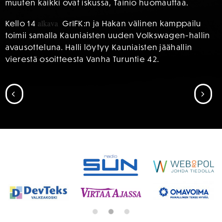
muuten kaikki ovat iskussa, Tainio huomauttaa.
alkava
Kello 14
GrIFK:n ja Hakan välinen kamppailu
toimii samalla Kauniaisten uuden Volkswagen-hallin
avausotteluna. Halli löytyy Kauniaisten jäähallin
vierestä osoitteesta Vanha Turuntie 42.
SIIRRY EDELLISEEN
SII
SPONSORIT