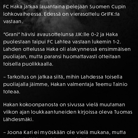
FC Haka jatkaa lauantaina pelejään Suomen Cupin
lohkovaiheessa. Edessä on vierasottelu GrIFK:ta
vastaan.
”Grani” hävisi avausottelunsa JJK:lle 0-2 ja Haka
puolestaan taipui FC Lahtea vastaan lukemin 1-2.
Lahden ottelussa Haka oli alakynnessä ensimmäisen
puoliajan, mutta paransi huomattavasti otteitaan
toisella puolikkaalla.
– Tarkoitus on jatkaa siitä, mihin Lahdessa toisella
puoliajalla jäimme, Hakan valmentaja Teemu Tainio
toteaa.
Hakan kokoonpanosta on sivussa vielä muutaman
viikon ajan loukkaantuneiden kirjoissa oleva Tuomas
Lähdesmäki.
– Joona Kari ei myöskään ole vielä mukana, mutta