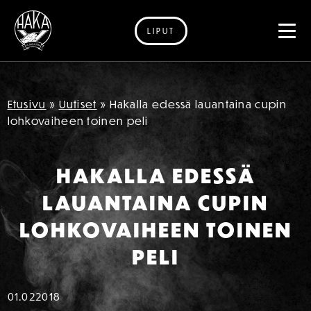
LIPUT
Siirry sisältöön
Etusivu
»
Uutiset
»
Hakalla edessä lauantaina cupin
lohkovaiheen toinen peli
HAKALLA EDESSÄ
LAUANTAINA CUPIN
LOHKOVAIHEEN TOINEN
PELI
01.02
2018