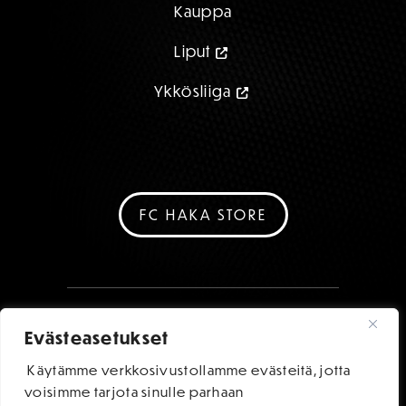
Kauppa
Liput
Ykkösliiga
FC HAKA STORE
Evästeasetukset
Käytämme verkkosivustollamme evästeitä, jotta
voisimme tarjota sinulle parhaan