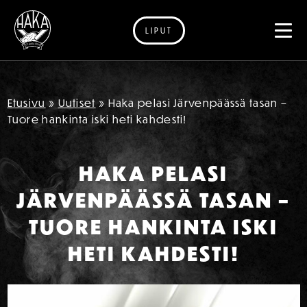
LIPUT
Siirry sisältöön
Etusivu
»
Uutiset
»
Haka pelasi Järvenpäässä tasan –
Tuore hankinta iski heti kahdesti!
HAKA PELASI
JÄRVENPÄÄSSÄ TASAN –
TUORE HANKINTA ISKI
HETI KAHDESTI!