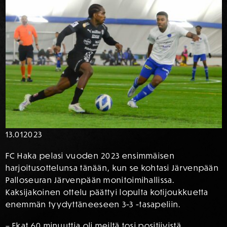
13.01
2023
FC Haka pelasi vuoden 2023 ensimmäisen
harjoitusottelunsa tänään, kun se kohtasi Järvenpään
Palloseuran Järvenpään monitoimihallissa.
Kaksijakoinen ottelu päättyi lopulta kotijoukkuetta
enemmän tyydyttäneeseen 3-3 -tasapeliin.
– Ekat 60 minuuttia oli meiltä tosi positiivistä