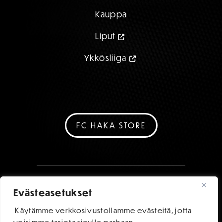
Kauppa
Liput
Ykkösliiga
FC HAKA STORE
Evästeasetukset
Käytämme verkkosivustollamme evästeitä, jotta