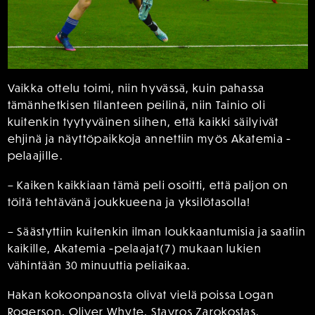
Vaikka ottelu toimi, niin hyvässä, kuin pahassa
tämänhetkisen tilanteen peilinä, niin Tainio oli
kuitenkin tyytyväinen siihen, että kaikki säilyivät
ehjinä ja näyttöpaikkoja annettiin myös Akatemia -
pelaajille.
– Kaiken kaikkiaan tämä peli osoitti, että paljon on
töitä tehtävänä joukkueena ja yksilötasolla!
– Säästyttiin kuitenkin ilman loukkaantumisia ja saatiin
kaikille, Akatemia -pelaajat(7) mukaan lukien
vähintään 30 minuuttia peliaikaa.
Hakan kokoonpanosta olivat vielä poissa Logan
Rogerson, Oliver Whyte, Stavros Zarokostas,