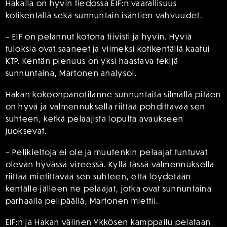
Hakalla on hyvin tiedossa EIF:n vaarallisuus
kotikentällä sekä sunnuntain isäntien vahvuudet.
– EIF on pelannut kotona tiivisti ja hyvin. Hyviä
tuloksia ovat saaneet ja viimeksi kotikentällä kaatui
KTP. Kentän pienuus on yksi haastava tekijä
sunnuntaina, Martonen analysoi.
Hakan kokoonpanotilanne sunnuntaita silmällä pitäen
on hyvä ja valmennuksella riittää pohdittavaa sen
suhteen, ketkä pelaajista lopulta avaukseen
juoksevat.
– Pelikieltoja ei ole ja muutenkin pelaajat tuntuvat
olevan hyvässä vireessä. Kyllä tässä valmennuksella
riittää mietittävää sen suhteen, että löydetään
kentälle jälleen ne pelaajat, jotka ovat sunnuntaina
parhaalla pelipäällä, Martonen miettii.
EIF:n ja Hakan välinen Ykkösen kamppailu pelataan