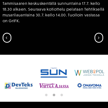
Tammisaaren keskuskentällä sunnuntaina 17.7. kello
18.30 alkaen. Seuraava kotiottelu pelataan Tehtiksellä
musarilauantaina 30.7. kello 14.00. Tuolloin vastassa
on GrIFK.
SIIRRY EDELLISEEN
SII
SPONSORIT