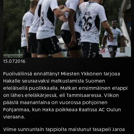
15.07
2016
Puoliväliinsä ennättänyt Miesten Ykkönen tarjoaa
Hakalle seuraavaksi matkustamista Suomen
eteläisellä puolikkaalla. Matkan ensimmäinen etappi
on lähes eteläkärjessä, eli Tammisaaressa. Viikon
päästä maanantaina on vuorossa pohjoinen
Pohjanmaa, kun Haka poikkeaa Raatissa AC Oulun
vieraana.
Viime sunnuntain tappiolta maistunut tasapeli Jaroa