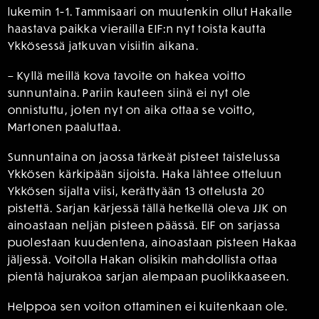
lukemin 1-1. Tammisaari on muutenkin ollut Hakalle
haastava paikka vierailla EIF:n nyt toista kautta
Ykkösessä jatkuvan visiitin aikana.
– Kyllä meillä kova tavoite on hakea voitto
sunnuntaina. Pariin kauteen siinä ei nyt ole
onnistuttu, joten nyt on aika ottaa se voitto,
Martonen paaluttaa.
Sunnuntaina on jaossa tärkeät pisteet taistelussa
Ykkösen kärkipään sijoista. Haka lähtee otteluun
Ykkösen sijalta viisi, kerättyään 13 ottelusta 20
pistettä. Sarjan kärjessä tällä hetkellä oleva JJK on
ainoastaan neljän pisteen päässä. EIF on sarjassa
puolestaan kuudentena, ainoastaan pisteen Hakaa
jäljessä. Voitolla Hakan olisikin mahdollista ottaa
pientä hajurakoa sarjan alempaan puolikkaaseen.
Helppoa sen voiton ottaminen ei kuitenkaan ole.