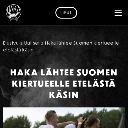
LIPUT
Siirry sisältöön
Etusivu
»
Uutiset
»
Haka lähtee Suomen kiertueelle
etelästä käsin
HAKA LÄHTEE SUOMEN
KIERTUEELLE ETELÄSTÄ
KÄSIN