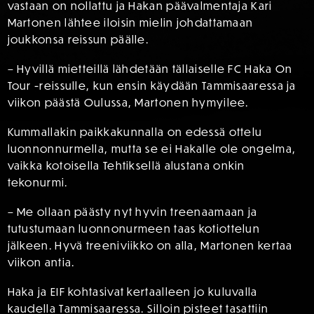
vastaan on nollattu ja Hakan päävalmentaja Kari
Martonen lähtee iloisin mielin johdattamaan
joukkonsa reissun päälle.
– Hyvillä mietteillä lähdetään tällaiselle FC Haka On
Tour -reissulle, kun ensin käydään Tammisaaressa ja
viikon päästä Oulussa, Martonen hymyilee.
Kummallakin paikkakunnalla on edessä ottelu
luonnonnurmella, mutta se ei Hakalle ole ongelma,
vaikka kotoisella Tehtiksellä alustana onkin
tekonurmi.
– Me ollaan päästy nyt hyvin treenaamaan ja
tutustumaan luonnonurmeen taas kotiottelun
jälkeen. Hyvä treeniviikko on alla, Martonen kertaa
viikon antia.
Haka ja EIF kohtasivat kertaalleen jo kuluvalla
kaudella Tammisaaressa. Silloin pisteet tasattiin