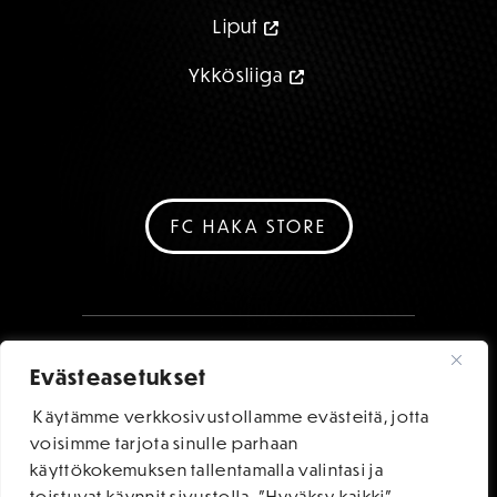
Liput
Ykkösliiga
FC HAKA STORE
Evästeasetukset
Käytämme verkkosivustollamme evästeitä, jotta
voisimme tarjota sinulle parhaan
käyttökokemuksen tallentamalla valintasi ja
toistuvat käynnit sivustolla. "Hyväksy kaikki"-