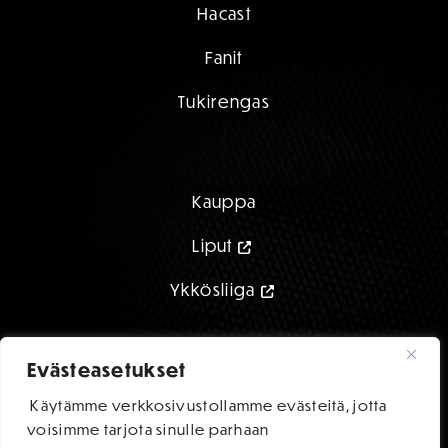
Hacast
Fanit
Tukirengas
Kauppa
Liput
Ykkösliiga
Evästeasetukset
Käytämme verkkosivustollamme evästeitä, jotta
FC HAKA STORE
voisimme tarjota sinulle parhaan