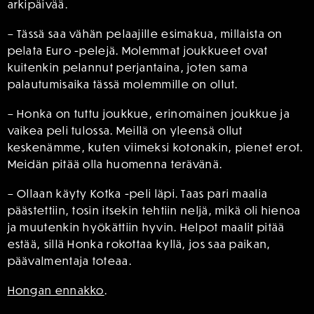
arkipäivää.
– Tässä saa vähän pelaajille esimakua, millaista on
pelata Euro -pelejä. Molemmat joukkueet ovat
kuitenkin pelannut perjantaina, joten sama
palautumisaika tässä molemmille on ollut.
– Honka on tuttu joukkue, erinomainen joukkue ja
vaikea peli tulossa. Meillä on yleensä ollut
keskenämme, kuten viimeksi kotonakin, pienet erot.
Meidän pitää olla huomenna terävänä.
– Ollaan käyty Kotka -peli läpi. Taas pari maalia
päästettiin, tosin itsekin tehtiin neljä, mikä oli hienoa
ja muutenkin hyökättiin hyvin. Helpot maalit pitää
estää, sillä Honka rokottaa kyllä, jos saa paikan,
päävalmentaja toteaa.
Hongan ennakko
.