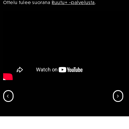
Ottelu tulee suorana
Ruutu+ -palvelusta
.
SIIRRY EDELLISEEN
SII
SPONSORIT