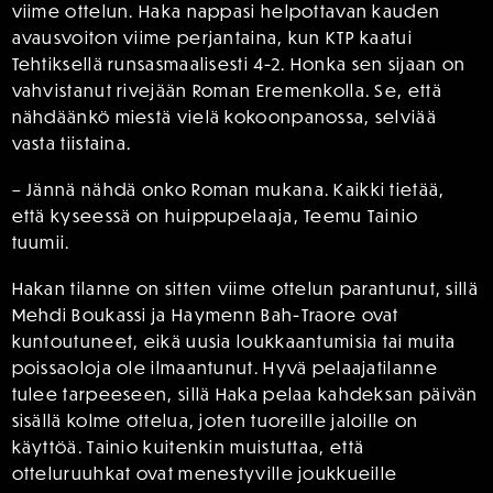
viime ottelun. Haka nappasi helpottavan kauden
avausvoiton viime perjantaina, kun KTP kaatui
Tehtiksellä runsasmaalisesti 4-2. Honka sen sijaan on
vahvistanut rivejään Roman Eremenkolla. Se, että
nähdäänkö miestä vielä kokoonpanossa, selviää
vasta tiistaina.
– Jännä nähdä onko Roman mukana. Kaikki tietää,
että kyseessä on huippupelaaja, Teemu Tainio
tuumii.
Hakan tilanne on sitten viime ottelun parantunut, sillä
Mehdi Boukassi ja Haymenn Bah-Traore ovat
kuntoutuneet, eikä uusia loukkaantumisia tai muita
poissaoloja ole ilmaantunut. Hyvä pelaajatilanne
tulee tarpeeseen, sillä Haka pelaa kahdeksan päivän
sisällä kolme ottelua, joten tuoreille jaloille on
käyttöä. Tainio kuitenkin muistuttaa, että
otteluruuhkat ovat menestyville joukkueille