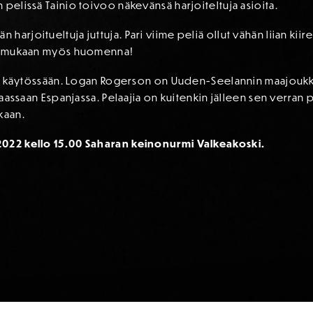
 pelissä Tainio toivoo näkevänsä harjoiteltuja asioita.
harjoitueltuja juttuja. Pari viime peliä ollut vähän liian kii
los mukaan myös huomenna!
nippu käytössään. Logan Rogerson on Uuden-Seelannin maajou
imaassaan Espanjassa. Pelaajia on kuitenkin jälleen sen verran 
kaan.
2022 kello 15.00 Saharan keinonurmi Valkeakoski.