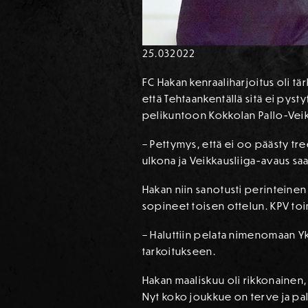
25.03
2022
FC Hakan kenraaliharjoitus oli tä
että Tehtaankentällä sitä ei pyst
pelikuntoon Kokkolan Pallo-Veik
– Pettymys, että ei oo päästy tr
ulkona ja Veikkausliiga-avaus sa
Hakan niin sanotusti perinteinen 
sopineet toisen ottelun. KPV toi
– Haluttiin pelata nimenomaan Yk
tarkoitukseen.
Hakan maaliskuu oli rikkonainen,
Nyt koko joukkue on terve ja pa