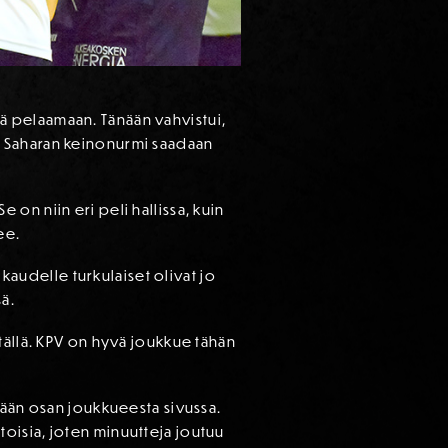
itä pelaamaan. Tänään vahvistui,
ttä Saharan keinonurmi saadaan
on niin eri peli hallissa, kuin
ee.
 kaudelle turkulaiset olivat jo
ä.
tällä. KPV on hyvä joukkue tähän
rään osan joukkueesta sivussa.
oisia, joten minuutteja joutuu