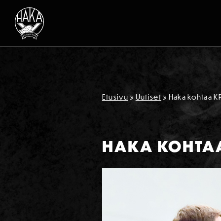
Siirry sisältöön
Etusivu
»
Uutiset
»
Haka kohtaa KP
HAKA KOHTAA