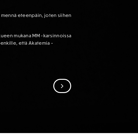
re mennä eteenpäin, joten siihen
kkueen mukana MM -karsinnoissa
penkille, että Akatemia -
SIIRRY SEURAAVAAN