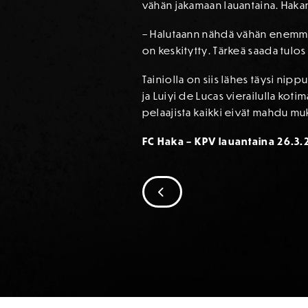
vähän jakamaan lauantaina. Hakan
– Halutaann nähdä vähän enemmän 
on keskitytty. Tärkeä saada tu
Tainiolla on siis lähes täysi 
ja Luiyi de Lucas vierailulla kot
pelaajista kaikki eivät mahdu mu
FC Haka – KPV lauantaina 26.3.
SIIRRY EDELLISEEN
SPONSORIT