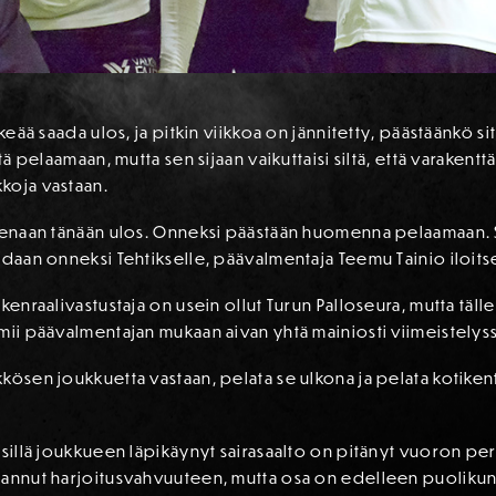
rkeää saada ulos, ja pitkin viikkoa on jännitetty, päästäänkö s
ytä pelaamaan, mutta sen sijaan vaikuttaisi siltä, että varaken
koja vastaan.
eenaan tänään ulos. Onneksi päästään huomenna pelaamaan. Se 
adaan onneksi Tehtikselle, päävalmentaja Teemu Tainio iloits
kenraalivastustaja on usein ollut Turun Palloseura, mutta tälle
mii päävalmentajan mukaan aivan yhtä mainiosti viimeistelyss
kösen joukkuetta vastaan, pelata se ulkona ja pelata kotiken
 sillä joukkueen läpikäynyt sairasaalto on pitänyt vuoron pe
lannut harjoitusvahvuuteen, mutta osa on edelleen puolikunt