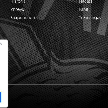
Historia
Hacast
Yhteys
Fanit
Saapuminen
Tukirengas