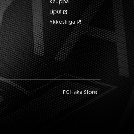
Kauppa
Liput
Ykkösliiga
FC Haka Store