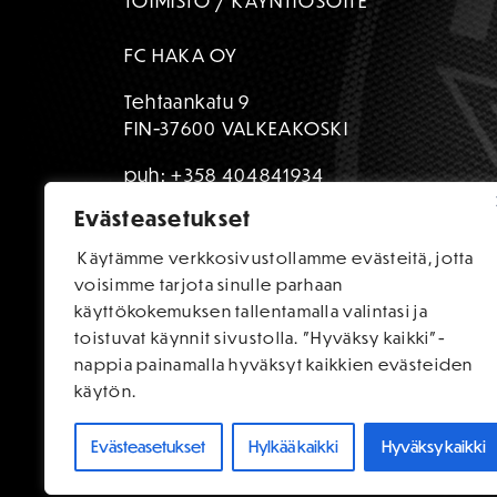
TOIMISTO / KÄYNTIOSOITE
FC HAKA OY
Tehtaankatu 9
FIN-37600 VALKEAKOSKI
puh:
+358 404841934
Evästeasetukset
toimisto@fchaka.fi
Käytämme verkkosivustollamme evästeitä, jotta
voisimme tarjota sinulle parhaan
käyttökokemuksen tallentamalla valintasi ja
toistuvat käynnit sivustolla. "Hyväksy kaikki"-
nappia painamalla hyväksyt kaikkien evästeiden
käytön.
Evästeasetukset
Hylkää kaikki
Hyväksy kaikki