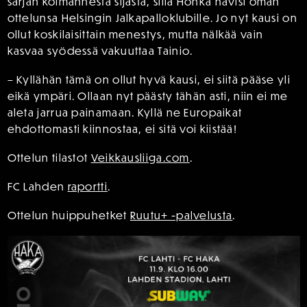
sarjan kolmannesta sijasta, sillä Honka hävisi oman
ottelunsa Helsingin Jalkapalloklubille. Jo nyt kausi on
ollut koskilaisittain menestys, mutta nälkää vain
kasvaa syödessä vakuuttaa Tainio.
– Kyllähän tämä on ollut hyvä kausi, ei siitä pääse yli
eikä ympäri. Ollaan nyt päästy tähän asti, niin ei me
aleta jarrua painamaan. Kyllä ne Europaikat
ehdottomasti kiinnostaa, ei sitä voi kiistää!
Ottelun tilastot
Veikkausliiga.com
.
FC Lahden
raportti
.
Ottelun huippuhetket
Ruutu+ -palvelusta
.