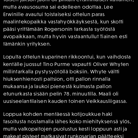
mutta avausosuma sai edelleen odottaa. Lee
Erwinille avautui toistaiseksi ottelun paras
maalintekopaikka vastahyökkäyksestä, kun skotti
pääsi yrittämään Rogersonin tarkasta syötöstä
avopaikkaan, mutta hyvin vastaantullut Tiainen esti
tämänkin yrityksen.
Lopulta ottelun kuparinen rikkoontui, kun vaihdosta
kentälle juossut Tino Purme vapautti Oliver Whyten
millintarkalla pystysyötöllä boksiin. Whyte vältti
hiuksenhienosti paitsion, otti pallon rinnalla
mukaansa ja laukoi pienestä kulmasta pallon
etunurkasta sisään pelin 78. minuutilla. Maali oli
uusiseelantilaisen kauden toinen Veikkausliigassa.
Loppua kohden mentäessä kotijoukkue haki
tasoitusta nostamalla lähes koko miehityksensä ylös,
mutta valkopaitojen puolustus kesti loppuun asti ja
makeat pisteet matkasivat runkosarjan päätteeksi