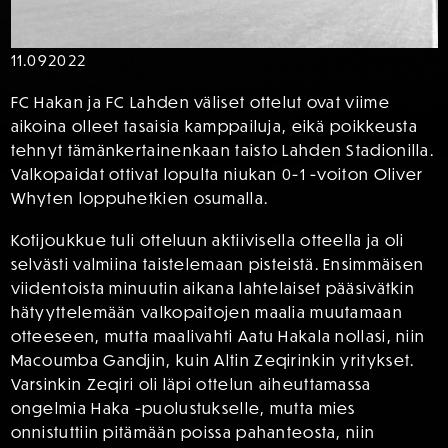
11.09
2022
FC Hakan ja FC Lahden väliset ottelut ovat viime
aikoina olleet tasaisia kamppailuja, eikä poikkeusta
tehnyt tämänkertainenkaan taisto Lahden Stadionilla.
Valkopaidat ottivat lopulta niukan 0-1 -voiton Oliver
Whyten loppuhetkien osumalla.
Kotijoukkue tuli otteluun aktiivisella otteella ja oli
selvästi valmiina taistelemaan pisteistä. Ensimmäisen
viidentoista minuutin aikana lahtelaiset pääsivätkin
hätyyttelemään valkopaitojen maalia muutamaan
otteeseen, mutta maalivahti Aatu Hakala nollasi, niin
Macoumba Gandjin, kuin Altin Zeqirinkin yritykset.
Varsinkin Zeqiri oli läpi ottelun aiheuttamassa
ongelmia Haka -puolustukselle, mutta mies
onnistuttiin pitämään poissa pahanteosta, niin