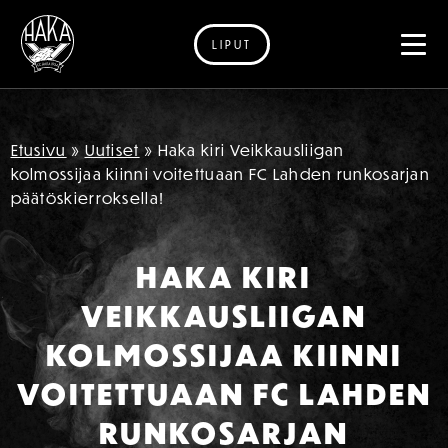
LIPUT
Siirry sisältöön
Etusivu
»
Uutiset
»
Haka kiri Veikkausliigan
kolmossijaa kiinni voitettuaan FC Lahden runkosarjan
päätöskierroksella!
HAKA KIRI
VEIKKAUSLIIGAN
KOLMOSSIJAA KIINNI
VOITETTUAAN FC LAHDEN
RUNKOSARJAN