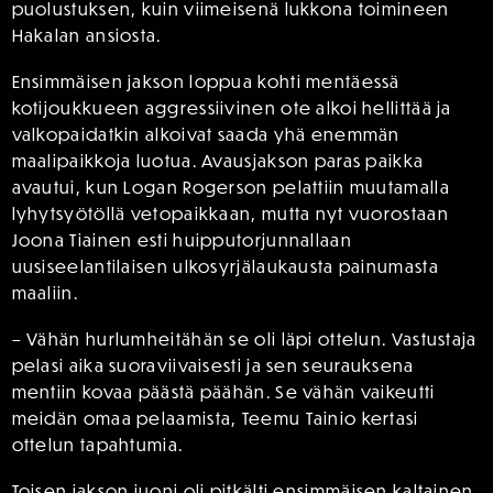
puolustuksen, kuin viimeisenä lukkona toimineen
Hakalan ansiosta.
Ensimmäisen jakson loppua kohti mentäessä
kotijoukkueen aggressiivinen ote alkoi hellittää ja
valkopaidatkin alkoivat saada yhä enemmän
maalipaikkoja luotua. Avausjakson paras paikka
avautui, kun Logan Rogerson pelattiin muutamalla
lyhytsyötöllä vetopaikkaan, mutta nyt vuorostaan
Joona Tiainen esti huipputorjunnallaan
uusiseelantilaisen ulkosyrjälaukausta painumasta
maaliin.
– Vähän hurlumheitähän se oli läpi ottelun. Vastustaja
pelasi aika suoraviivaisesti ja sen seurauksena
mentiin kovaa päästä päähän. Se vähän vaikeutti
meidän omaa pelaamista, Teemu Tainio kertasi
ottelun tapahtumia.
Toisen jakson juoni oli pitkälti ensimmäisen kaltainen,