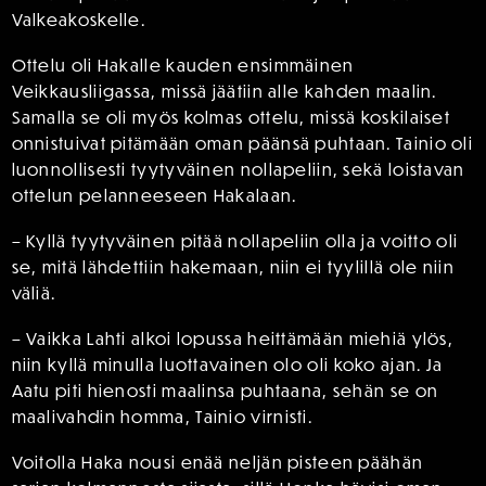
Valkeakoskelle.
Ottelu oli Hakalle kauden ensimmäinen
Veikkausliigassa, missä jäätiin alle kahden maalin.
Samalla se oli myös kolmas ottelu, missä koskilaiset
onnistuivat pitämään oman päänsä puhtaan. Tainio oli
luonnollisesti tyytyväinen nollapeliin, sekä loistavan
ottelun pelanneeseen Hakalaan.
– Kyllä tyytyväinen pitää nollapeliin olla ja voitto oli
se, mitä lähdettiin hakemaan, niin ei tyylillä ole niin
väliä.
– Vaikka Lahti alkoi lopussa heittämään miehiä ylös,
niin kyllä minulla luottavainen olo oli koko ajan. Ja
Aatu piti hienosti maalinsa puhtaana, sehän se on
maalivahdin homma, Tainio virnisti.
Voitolla Haka nousi enää neljän pisteen päähän