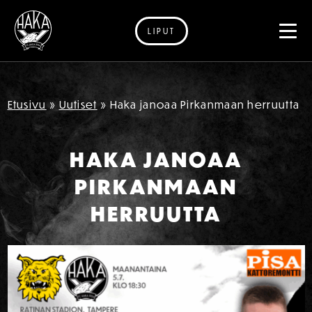
LIPUT
Siirry sisältöön
Etusivu
»
Uutiset
»
Haka janoaa Pirkanmaan herruutta
HAKA JANOAA
PIRKANMAAN
HERRUUTTA