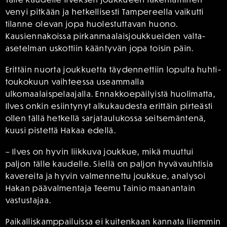
venyi pitkään ja hetkellisesti Tampereella vaikutti
tilanne olevan jopa huolestuttavan huono.
Kausiennakoissa pirkanmaalaisjoukkueiden valta-
asetelman uskottiin kääntyvän jopa toisin päin.
Erittäin nuorta joukkuetta täydennettiin lopulta huhti-
toukokuun vaihteessa useammalla
ulkomaalaispelaajalla. Ennakkoepäilyistä huolimatta,
Ilves onkin esiintynyt alkukaudesta erittäin pirteästi
ollen tällä hetkellä sarjataulukossa seitsemäntenä,
kuusi pistettä Hakaa edellä.
– Ilves on hyvin liikkuva joukkue, mikä muuttui
paljon tälle kaudelle. Siellä on paljon hyvävauhtisia
kavereita ja hyvin valmennettu joukkue, analysoi
Hakan päävalmentaja Teemu Tainio maanantain
vastustajaa.
Paikalliskamppailuissa ei kuitenkaan kannata liiemmin