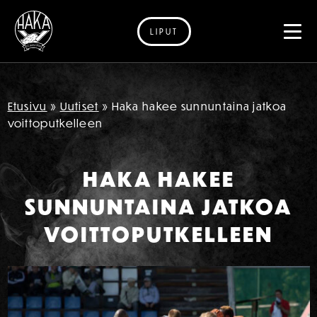
LIPUT
Siirry sisältöön
Etusivu
»
Uutiset
»
Haka hakee sunnuntaina jatkoa
voittoputkelleen
HAKA HAKEE
SUNNUNTAINA JATKOA
VOITTOPUTKELLEEN