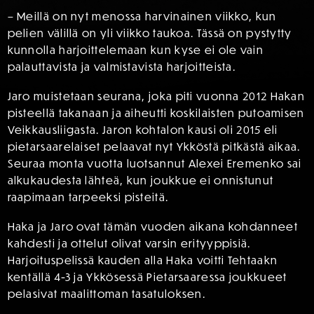
– Meillä on nyt menossa harvinainen viikko, kun
pelien välillä on yli viikko taukoa. Tässä on pystytty
kunnolla harjoittelemaan kun kyse ei ole vain
palauttavista ja valmistavista harjoitteista.
Jaro muistetaan seurana, joka piti vuonna 2012 Hakan
pisteellä takanaan ja aiheutti koskilaisten putoamisen
Veikkausliigasta. Jaron kohtalon kausi oli 2015 eli
pietarsaarelaiset pelaavat nyt Ykköstä pitkästä aikaa.
Seuraa monta vuotta luotsannut Alexei Eremenko sai
alkukaudesta lähteä, kun joukkue ei onnistunut
raapimaan tarpeeksi pisteitä.
Haka ja Jaro ovat tämän vuoden aikana kohdanneet
kahdesti ja ottelut olivat varsin erityyppisiä.
Harjoituspelissä kauden alla Haka voitti Tehtaakn
kentällä 4-3 ja Ykkösessä Pietarsaaressa joukkueet
pelasivat maalittoman tasatuloksen.