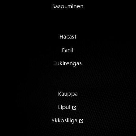
Saapuminen
Hacast
Fanit
Tukirengas
Kauppa
Liput
Ykkösliiga