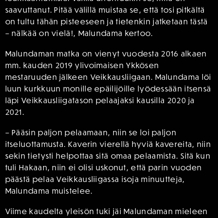
saavuttanut. Pitää välillä muistaa se, että tosi pitkältä
on tultu tähän pisteeseen ja tietenkin jatketaan tästä
– nälkää on vielä!, Malundama kertoo.
Malundaman matka on vienyt vuodesta 2016 alkaen
mm. kauden 2019 ylivoimaisen Ykkösen
mestaruuden jälkeen Veikkausliigaan. Malundama löi
luun kurkkuun monille epäilijöille lyödessään itsensä
läpi Veikkausliigatason pelaajaksi kausilla 2020 ja
2021.
– Pääsin paljon pelaamaan, niin se loi paljon
itseluottamusta. Kaverin vierellä hyviä kavereita, niin
sekin tietysti helpottaa sitä omaa pelaamista. Sitä kun
tuli Hakaan, niin ei olisi uskonut, että parin vuoden
päästä pelaa Veikkausliigassa isoja minuutteja,
Malundama muistelee.
Viime kaudelta yleisön tuki jäi Malundaman mieleen