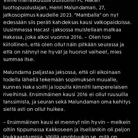
Viime marraskuussa uutisoitiin FC Hakan
luottopuolustajan, Henri Malundaman, 27,
jatkosopimus kaudelle 2023. ”Mamballa” on nyt
edessään siis peräti kahdeksas kausi valkopaidoissa.
Uusimmassa Hacast -jaksossa muistellaan matkaa
Hakassa, joka alkoi vuonna 2016. – Olen tosi
kiitollinen, että olen ollut näin pitkään seurassa ja
että on nähnyt ne hyvät ja huonot vaiheet, mies
summaa itse.
Malundama paljastaa jaksossa, että oli aikoinaan
todella lähellä tekemään sopimuksen muualle,
kunnes Haka soitti ja lopulta kiinnitti tamperelaisen
riveihinsä. Ensimmäinen kausi 2016 ei ollut ruusuilla
tanssimista, ja seuran sekä Malundaman oma kehitys
sieltä asti on ollut huikea.
– Ensimmäinen kausi ei mennyt niin hyvin – melkein
oltiin tippumassa Kakkoseen ja itsellänikin oli paljon
loukkaantumisia. Välillä unohtuukin se, mitä on