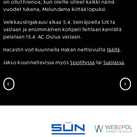
on ollut hienoa, kun olette olleet kaikki nämä
vuodet tukena, Malundama kiittää lopuksi.
Veikkausliigakausi alkaa 5.4. Seinäjoella SJK:ta
vastaan ja ensimmäinen kotipeli Tehtaan kentällä
pelataan 15.4. AC Oulua vastaan.
Hacastin voit kuunnella Hakan nettisivuilta
täältä
.
Jakso kuunneltavissa myös
Spotifyssa
tai
Suplassa
.
SIIRRY EDELLISEEN
SII
SPONSORIT