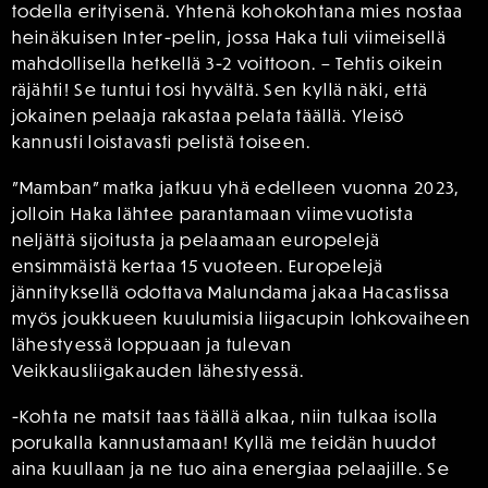
todella erityisenä. Yhtenä kohokohtana mies nostaa
heinäkuisen Inter-pelin, jossa Haka tuli viimeisellä
mahdollisella hetkellä 3-2 voittoon. – Tehtis oikein
räjähti! Se tuntui tosi hyvältä. Sen kyllä näki, että
jokainen pelaaja rakastaa pelata täällä. Yleisö
kannusti loistavasti pelistä toiseen.
”Mamban” matka jatkuu yhä edelleen vuonna 2023,
jolloin Haka lähtee parantamaan viimevuotista
neljättä sijoitusta ja pelaamaan europelejä
ensimmäistä kertaa 15 vuoteen. Europelejä
jännityksellä odottava Malundama jakaa Hacastissa
myös joukkueen kuulumisia liigacupin lohkovaiheen
lähestyessä loppuaan ja tulevan
Veikkausliigakauden lähestyessä.
-Kohta ne matsit taas täällä alkaa, niin tulkaa isolla
porukalla kannustamaan! Kyllä me teidän huudot
aina kuullaan ja ne tuo aina energiaa pelaajille. Se