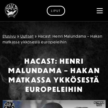
LIPUT
Siirry sisältöön
Etusivu
»
Uutiset
»
Hacast: Henri Malundama – Hakan
matkassa ykkösestä europeleihin
HACAST: HENRI
MALUNDAMA – HAKAN
MATKASSA YKKÖSESTÄ
EUROPELEIHIN