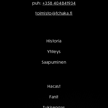
puh:
+358 404841934
toimisto@fchaka.fi
Historia
Yhteys
Saapuminen
Hacast
Fanit
Tukirengas