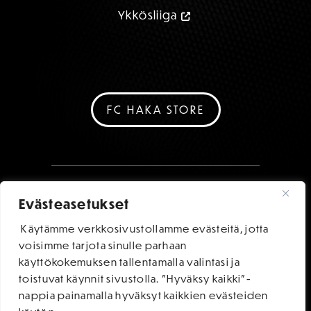
Ykkösliiga
FC HAKA STORE
Evästeasetukset
Käytämme verkkosivustollamme evästeitä, jotta
voisimme tarjota sinulle parhaan
käyttökokemuksen tallentamalla valintasi ja
toistuvat käynnit sivustolla. "Hyväksy kaikki"-
nappia painamalla hyväksyt kaikkien evästeiden