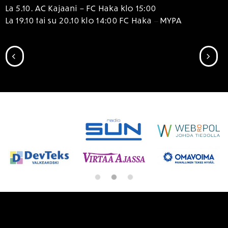
La 5.10. AC Kajaani – FC Haka klo 15:00
–
La 19.10 tai su 20.10 klo 14:00 FC Haka
MYPA
SIIRRY EDELLISEEN
SII
SPONSORIT