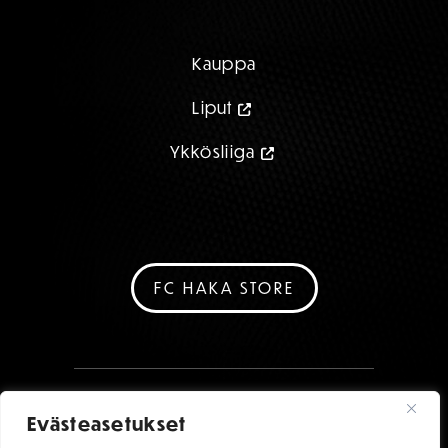
Kauppa
Liput
Ykkösliiga
FC HAKA STORE
Evästeasetukset