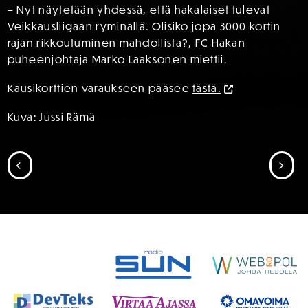
– Nyt näytetään yhdessä, että hakalaiset tulevat
Veikkausliigaan ryminällä. Olisiko jopa 3000 kortin
rajan rikkoutuminen mahdollista?, FC Hakan
puheenjohtaja Marko Laaksonen miettii.
Kausikorttien varaukseen pääsee
tästä.
Kuva: Jussi Rämä
SIIRRY EDELLISEEN
SII
SPONSORIT