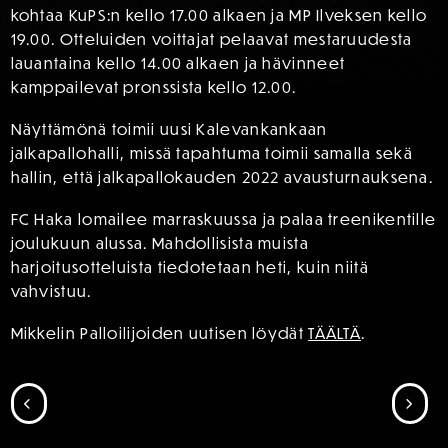
kohtaa KuPS:n kello 17.00 alkaen ja MP Ilveksen kello
19.00. Otteluiden voittajat pelaavat mestaruudesta
lauantaina kello 14.00 alkaen ja hävinneet
kamppailevat pronssista kello 12.00.
Näyttämönä toimii uusi Kalevankankaan
jalkapallohalli, missä tapahtuma toimii samalla sekä
hallin, että jalkapallokauden 2022 avausturnauksena.
FC Haka lomailee marraskuussa ja palaa treenikentille
joulukuun alussa. Mahdollisista muista
harjoitusotteluista tiedotetaan heti, kuin niitä
vahvistuu.
Mikkelin Palloilijoiden uutisen löydät
TÄÄLTÄ
.
SIIRRY EDELLISEEN
SII