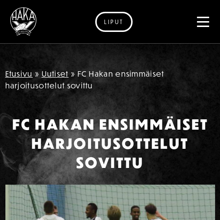
LIPUT
Siirry sisältöön
Etusivu
»
Uutiset
»
FC Hakan ensimmäiset
harjoitusottelut sovittu
FC HAKAN ENSIMMÄISET
HARJOITUSOTTELUT
SOVITTU