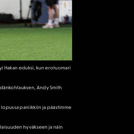
ttyi Hakan eduksi, kun erotuomari
n sydänkohtauksen, Andy Smith
 lopussa paniikkiin ja päästimme
 tilaisuuden hyväkseen ja näin