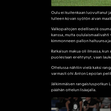
Oulu ei kuitenkaan luovuttanut j
tulleen kovan syötön aivan maal
Valkopaitojen edellisestä osumast
kanssa, mutta oululaismaalivahti
kimmonneen pallon haltuunsa ja tar
Ratkaisun makua oli ilmassa, kun 
puolestaan erehtynyt, vaan lauko
Ottelussa nähtiin vielä kaksi ra
varmasti ohi Anton Lepolan pelik
Jälkimmäisen rangaistuspotkun Le
päähän ottelun lisäajalla.