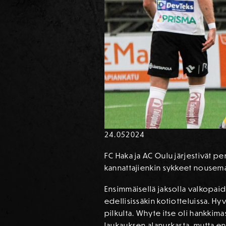
24.05
2024
FC Haka ja AC Oulu järjestivät per
kannattajienkin sykkeet nousemaan
Ensimmäisellä jaksolla valkopaid
edellisissäkin kotiotteluissa. Hy
pilkulta. Whyte itse oli hankkim
laukauksen alanurkasta, mutta en