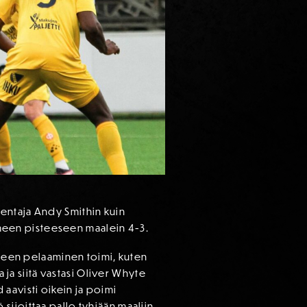
almentaja Andy Smithin kuin
olmeen pisteeseen maalein 4-3.
kkueen pelaaminen toimi, kuten
 ja siitä vastasi Oliver Whyte
aavisti oikein ja poimi
ijoittaa pallo tyhjään maaliin