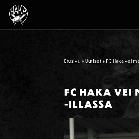
Siirry sisältöön
Etusivu
»
Uutiset
»
FC Haka vei maa
FC HAKA VEI 
-ILLASSA