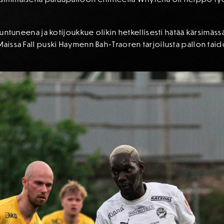
suuntuneena ja kotijoukkue olikin hetkellisesti hätää kärsimäss
Maissa Fall puski Haymenn Bah-Traoren tarjoilusta pallon taid