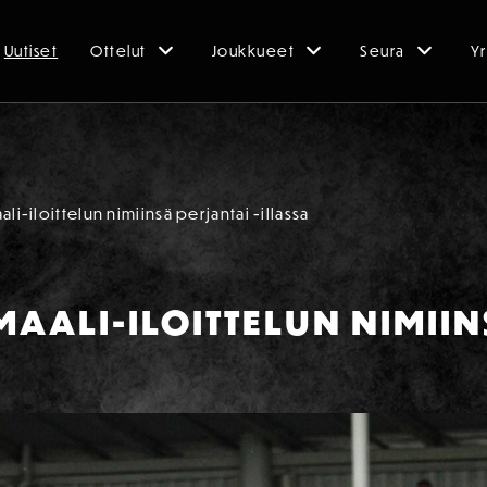
Uutiset
Ottelut
Joukkueet
Seura
Yr
li-iloittelun nimiinsä perjantai -illassa
MAALI-ILOITTELUN NIMII