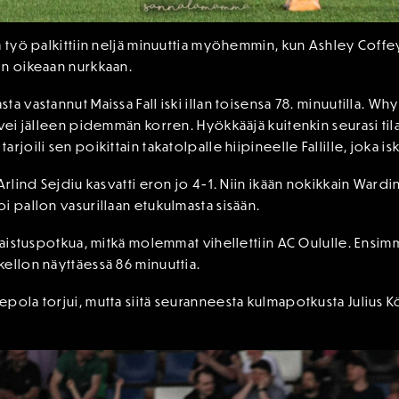
a työ palkittiin neljä minuuttia myöhemmin, kun Ashley Coff
in oikeaan nurkkaan.
a vastannut Maissa Fall iski illan toisensa 78. minuutilla. W
 vei jälleen pidemmän korren. Hyökkääjä kuitenkin seurasi ti
joili sen poikittain takatolpalle hiipineelle Fallille, joka isk
Arlind Sejdiu kasvatti eron jo 4-1. Niin ikään nokikkain Wardi
i pallon vasurillaan etukulmasta sisään.
ngaistuspotkua, mitkä molemmat vihellettiin AC Oululle. Ensim
ellon näyttäessä 86 minuuttia.
pola torjui, mutta siitä seuranneesta kulmapotkusta Julius K