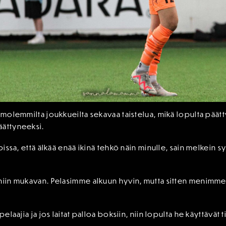
t molemmilta joukkueilta sekavaa taistelua, mikä lopulta pää
äättyneeksi.
opissa, että älkää enää ikinä tehkö näin minulle, sain melkei
 niin mukavan. Pelasimme alkuun hyvin, mutta sitten menimme
pelaajia ja jos laitat palloa boksiin, niin lopulta he käyttävät