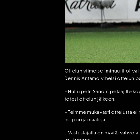
Ottelun viimeiset minuutit oliva
Dennis Antamo vihelsi ottelun p
– Hullu peli! Sanoin pelaajille k
totesi ottelun jälkeen.
– Teimme mukavasti ottelusta ei
helppoja maaleja.
– Vastustajalla on hyviä, vahvoja 