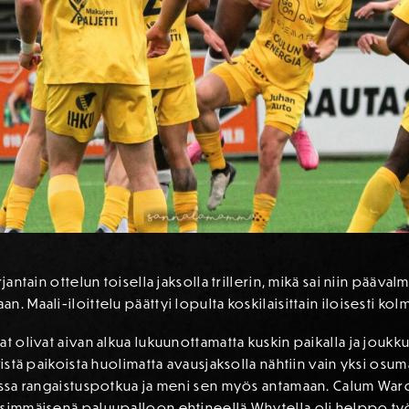
jantain ottelun toisella jaksolla trillerin, mikä sai niin pääv
. Maali-iloittelu päättyi lopulta koskilaisittain iloisesti k
at olivat aivan alkua lukuunottamatta kuskin paikalla ja jou
vistä paikoista huolimatta avausjaksolla nähtiin vain yksi osuma
assa rangaistuspotkua ja meni sen myös antamaan. Calum Ward 
simmäisenä paluupalloon ehtineellä Whytella oli helppo työ s