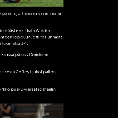
ey pääsi sijoittamaan vasemmalta
hyte pääsi nokikkain Wardin
lanteen loppuun, otti torjunnasta
i lukemiksi 3-1.
n kanssa päässyt Sejdiu ei
mäisestä Coffey laukoi pallon
örkkö pusku vieraat jo maalin