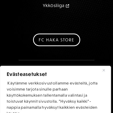
Ykkösliiga
FC HAKA STORE
Evästeasetukset
Käytämme verkkosivustollamme evästeitä, jotta
voisimme tarjota sinulle parhaan
käyttökokemuksen tallentamalla valintasi ja
toistuvat käynnit sivustolla. "Hyväksy kaikki"-
nappia painamalla hyväksyt kaikkien evästeiden