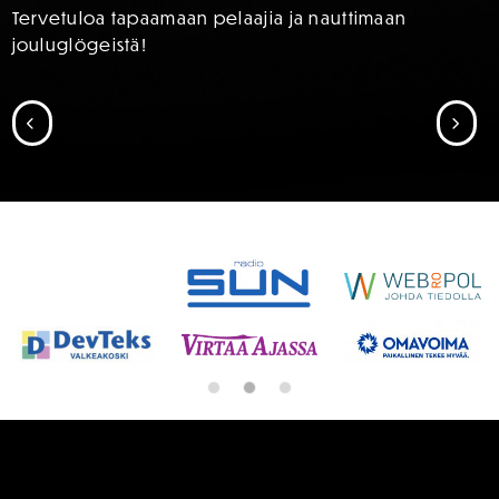
Tervetuloa tapaamaan pelaajia ja nauttimaan
jouluglögeistä!
SIIRRY EDELLISEEN
SII
SPONSORIT