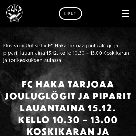
LIPUT
Siirry sisältöön
Etusivu
»
Uutiset
»
FC Haka tarjoaa jouluglögit ja
piparit lauantaina 15.12. kello 10.30 – 13.00 Koskikaran
ja Torikeskuksen aulassa
FC HAKA TARJOAA
JOULUGLÖGIT JA PIPARIT
LAUANTAINA 15.12.
KELLO 10.30 – 13.00
KOSKIKARAN JA