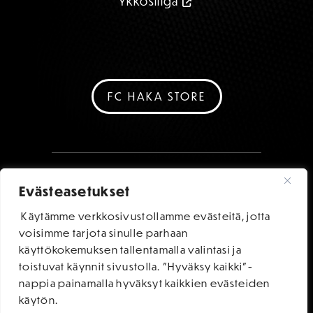
Ykkösliiga
FC HAKA STORE
Evästeasetukset
Käytämme verkkosivustollamme evästeitä, jotta
voisimme tarjota sinulle parhaan
käyttökokemuksen tallentamalla valintasi ja
toistuvat käynnit sivustolla. "Hyväksy kaikki"-
nappia painamalla hyväksyt kaikkien evästeiden
käytön.