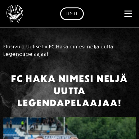
LIPUT
Siirry sisältöön
Etusivu
»
Uutiset
»
FC Haka nimesi neljä uutta
Legendapelaajaa!
FC HAKA NIMESI NELJÄ
UUTTA
LEGENDAPELAAJAA!