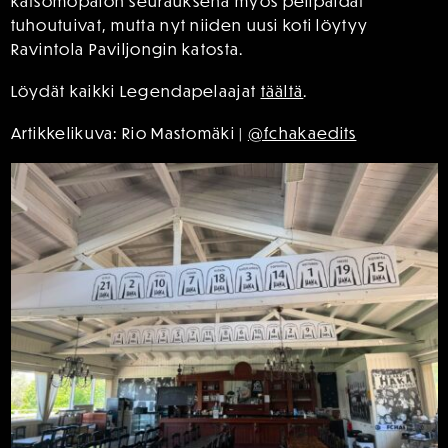
katsomopalon seurauksena myös pelipaidat
tuhoutuivat, mutta nyt niiden uusi koti löytyy
Ravintola Paviljongin katosta.
Löydät kaikki Legendapelaajat
täältä
.
Artikkelikuva: Rio Mastomäki |
@fchakaedits