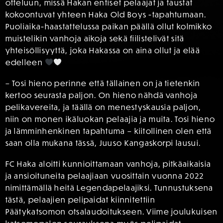
otteluun, missä Hakan entiset pelaajat ja taustat
kokoontuvat yhteen Haka Old Boys -tapahtumaan.
Puoliaika-haastattelussa paikan päällä ollut kolmikko
muistelikin vanhoja aikoja sekä fiilistelivät sitä
yhteisöllisyyttä, joka Hakassa on aina ollut ja elää
edelleen
– Tosi hieno perinne että tällainen on ja tietenkin
kertoo seurasta paljon. On hieno nähdä vanhoja
pelikavereita, ja täällä on menestyskausia paljon,
niin on monen ikäluokan pelaajia ja muita. Tosi hieno
ja lämminhenkinen tapahtuma – kiitollinen olen että
saan olla mukana tässä, Juuso Kangaskorpi lausui.
FC Haka aloitti kunnioittamaan vanhoja, pitkäaikaisia
ja ansioituneita pelaajiaan vuosittain vuonna 2022
nimittämällä heitä Legendapelaajiksi. Tunnustuksena
tästä, pelaajien pelipaidat kiinnitettiin
Päätykatsomon otsalaudoitukseen. Viime joulukuisen