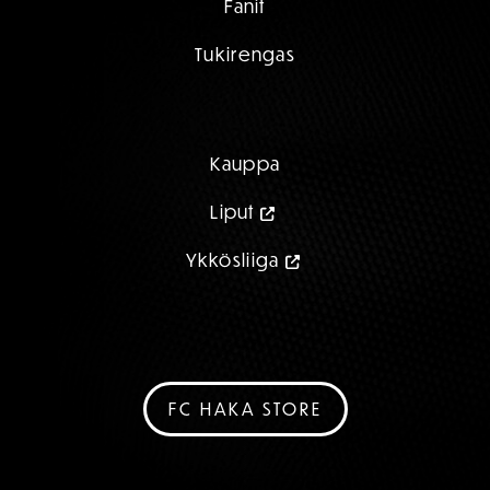
Fanit
Tukirengas
Kauppa
Liput
Ykkösliiga
FC HAKA STORE