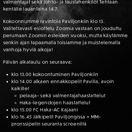
valmentajat sekä johto- ja taustahenkilöt Tehtaan
kentälle lauantaina 14.7.
Kokoonnumme ravintola Paviljonkiin klo 13.
Valitettavasti esiottelu Zoomia vastaan on jouduttu
perumaan Zoomin esteiden vuoksi, mutta käytämme
senkin ajan tapaamalla toisiamme ja muistelemalla
vanhoja hyviä aikoja!
Päivän aikataulu on seuraava:
klo 13.00 kokoontuminen Paviljonkiin
klo 14.00 alkaen ennakkopelit Pavilla, avoin
kaikille!
pelaaja- sekä valmentajahaastattelut
Haka-legendojen haastattelut
klo 15.00 FC Haka-AC Kajaani
klo 16.45 Jälkipelit Paviljongissa + MM-
pronssipelin seuranta screeniltä