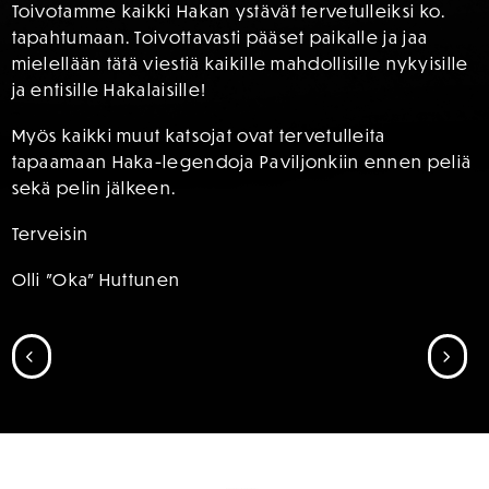
Toivotamme kaikki Hakan ystävät tervetulleiksi ko.
tapahtumaan. Toivottavasti pääset paikalle ja jaa
mielellään tätä viestiä kaikille mahdollisille nykyisille
ja entisille Hakalaisille!
Myös kaikki muut katsojat ovat tervetulleita
tapaamaan Haka-legendoja Paviljonkiin ennen peliä
sekä pelin jälkeen.
Terveisin
Olli ”Oka” Huttunen
SIIRRY EDELLISEEN
SII
SPONSORIT