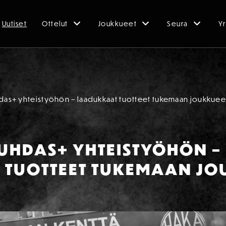
Uutiset
Ottelut
Joukkueet
Seura
Yr
hdas+ yhteistyöhön – laadukkaat tuotteet tukemaan joukkue
PUHDAS+ YHTEISTYÖHÖN –
 TUOTTEET TUKEMAAN JO