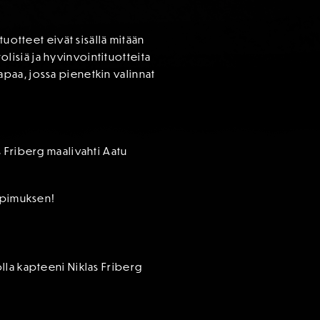
uotteet eivät sisällä mitään
tolisiä ja hyvinvointituotteita
paa, jossa pienetkin valinnat
 Friberg maalivahti Aatu
sopimuksen!
lla kapteeni Niklas Friberg