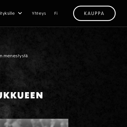
KAUPPA
ityksille
Yhteys
Fi
en menestystä
UKKUEEN