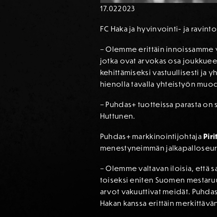
17.02
2023
FC Haka ja hyvinvointi- ja ravin
– Olemme erittäin innoissamme yh
jotka ovat arvokas osa joukkuee
kehittämiseksi vastuullisesti ja
hienolla tavalla yhteistyön muo
– Puhdas+ tuotteissa parasta on s
Huttunen.
Puhdas+ markkinointijohtaja
Pir
menestyneimmän jalkapalloseura
– Olemme valtavan iloisia, että
toiseksi eniten Suomen mestaruuk
arvot vakuuttivat meidät. Puhda
Hakan kanssa erittäin merkittäv