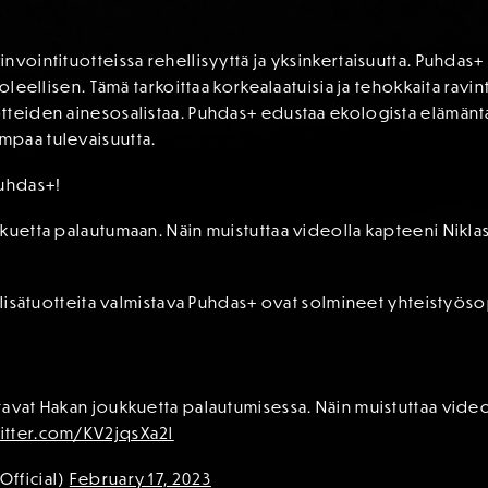
vointituotteissa rehellisyyttä ja yksinkertaisuutta. Puhdas+ t
oleellisen. Tämä tarkoittaa korkealaatuisia ja tehokkaita ravin
tteiden ainesosalistaa. Puhdas+ edustaa ekologista elämänta
mpaa tulevaisuutta.
uhdas+!
kuetta palautumaan. Näin muistuttaa videolla kapteeni Niklas
tolisätuotteita valmistava Puhdas+ ovat solmineet yhteistyö
avat Hakan joukkuetta palautumisessa. Näin muistuttaa video
witter.com/KV2jqsXa2l
Official)
February 17, 2023