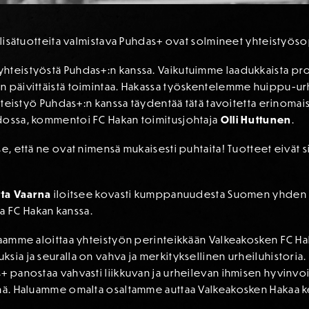
tolisätuotteita valmistava Puhdas+ ovat solmineet yhteistyö
teistyöstä Puhdas+:n kanssa. Vaikutuimme laadukkaista protei
n päivittäistä toimintaa. Hakassa työskentelemme huippu-ur
 yhteistyö Puhdas+:n kanssa täydentää tätä tavoitetta erinoma
dossa, kommentoi FC Hakan toimitusjohtaja
Olli Huttunen
.
e, että ne ovat nimensä mukaisesti puhtaita! Tuotteet eivät sis
itta Vaarna
iloitsee kovasti kumppanuudesta Suomen yhden k
 FC Hakan kanssa.
 saamme aloittaa yhteistyön perinteikkään Valkeakosken FC H
sia ja seuralla on vahva ja merkityksellinen urheiluhistoria.
s+ panostaa vahvasti liikkuvan ja urheilevan ihmisen hyvinv
änä. Haluamme omalta osaltamme auttaa Valkeakosken Hakaa 