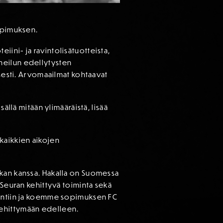
sopimuksen.
ini- ja ravintolisätuotteista,
heilun edellytysten
isesti. Arvomaailmat kohtaavat
ällä mitään ylimääräistä, lisää
aikkien aikojen
akan kanssa. Hakalla on Suomessa
 Seuran kehittyvä toiminta sekä
ointiin ja koemme sopimuksen FC
kehittymään edelleen.