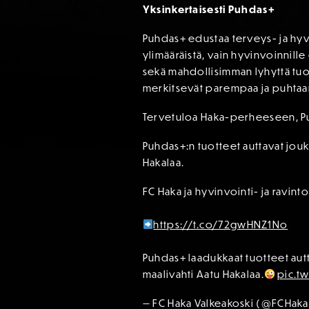
Yksinkertaisesti Puhdas+
Puhdas+ edustaa terveys- ja hyvin
ylimääräistä, vain hyvinvoinnille 
sekä mahdollisimman lyhyttä tuo
merkitsevät parempaa ja puhtaa
Tervetuloa Haka-perheeseen, P
Puhdas+:n tuotteet auttavat jouk
Hakalaa.
FC Haka ja hyvinvointi- ja ravin
https://t.co/72gwHNZ1No
Puhdas+ laadukkaat tuotteet autt
maalivahti Aatu Hakalaa.
pic.t
— FC Haka Valkeakoski (@FCHaka