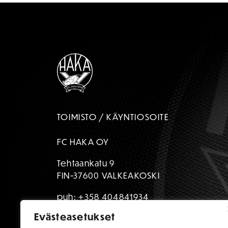
TOIMISTO / KÄYNTIOSOITE
FC HAKA OY
Tehtaankatu 9
FIN-37600 VALKEAKOSKI
puh:
+358 404841934
Evästeasetukset
toimisto@fchaka.fi